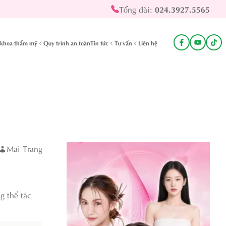
Tổng đài:
024.3927.5565
khoa thẩm mỹ
Quy trình an toàn
Tin tức
Tư vấn
Liên hệ
Mai Trang
g thể tác