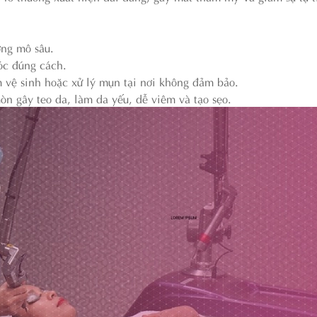
ng mô sâu.
óc đúng cách.
 vệ sinh hoặc xử lý mụn tại nơi không đảm bảo.
n gây teo da, làm da yếu, dễ viêm và tạo sẹo.