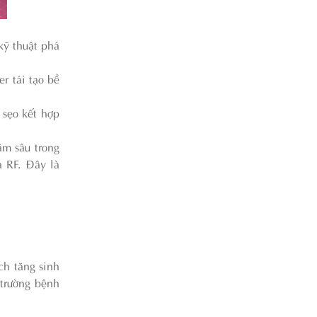
kỹ thuật phá
r tái tạo bề
 sẹo kết hợp
ằm sâu trong
à RF. Đây là
ch tăng sinh
 trường bệnh