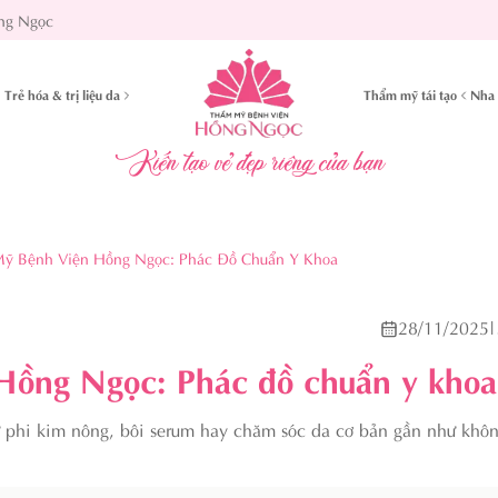
ng Ngọc
Trẻ hóa & trị liệu da
Thẩm mỹ tái tạo
Nha 
Kiến tạo vẻ đẹp riêng của bạn
Mỹ Bệnh Viện Hồng Ngọc: Phác Đồ Chuẩn Y Khoa
28/11/2025
|
 Hồng Ngọc: Phác đồ chuẩn y khoa
 phi kim nông, bôi serum hay chăm sóc da cơ bản gần như khôn