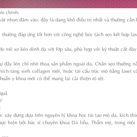
óm chính:
vật nhọn đâm vào; đây là dạng khó điều trị nhất và thường cần 
, thường đáp ứng tốt hơn với công nghệ bóc tách sẹo kết hợp lase
do mô xơ kéo dính da với lớp sâu, phù hợp với kỹ thuật cắt đáy
tự đầy lên chỉ nhờ thoa sản phẩm ngoài da. Chân sẹo thường n
thích tăng sinh collagen mới, hoặc tái cấu trúc mô bằng laser v
chuẩn y khoa mới có thể mang lại cải thiện rõ rệt.
 quả
?
c
 xây dựng dựa trên nguyên lý khoa học tái tạo mô da, kích thí
hực hiện bởi bác sĩ chuyên khoa Da liễu, Thẩm mỹ, trong môi
 sẹo