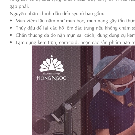
gặp phải.
Nguyên nhân chính dẫn đến sẹo rỗ bao gồm:
Mụn viêm lâu năm như mụn bọc, mụn nang gây tổn thươ
Thủy đậu để lại các hố lõm đặc trưng nếu không chăm s
Chấn thương da do nặn mụn sai cách, dùng dụng cụ kém
Lạm dụng kem trộn, corticoid, hoặc các sản phẩm bào mò