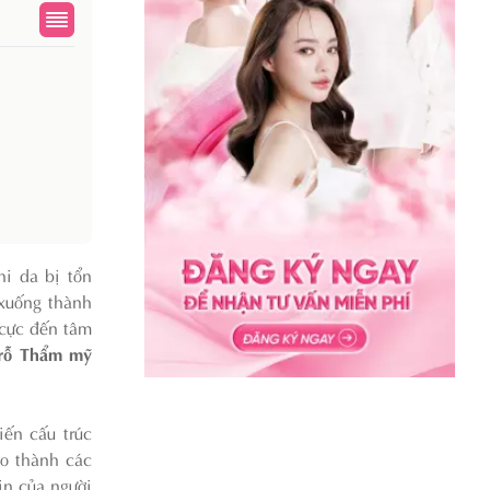
hi da bị tổn
 xuống thành
 cực đến tâm
 rỗ Thẩm mỹ
iến cấu trúc
ạo thành các
in của người