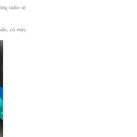
óng radio sẽ
huẩn, có máy