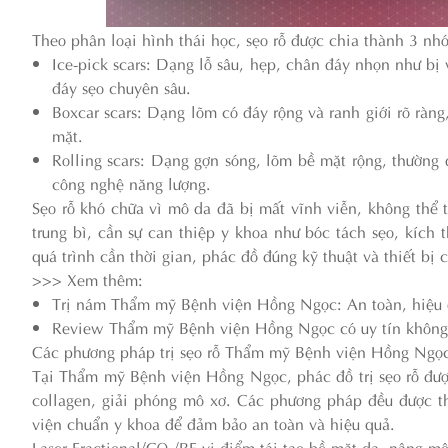
Theo phân loại hình thái học, sẹo rỗ được chia thành 3 nh
Ice-pick scars: Dạng lỗ sâu, hẹp, chân đáy nhọn như bị 
đáy sẹo chuyên sâu.
Boxcar scars: Dạng lõm có đáy rộng và ranh giới rõ ràng
mặt.
Rolling scars: Dạng gợn sóng, lõm bề mặt rộng, thường 
công nghệ năng lượng.
Sẹo rỗ khó chữa vì mô da đã bị mất vĩnh viễn, không thể 
trung bì, cần sự can thiệp y khoa như bóc tách sẹo, kích 
quá trình cần thời gian, phác đồ đúng kỹ thuật và thiết bị 
>>> Xem thêm:
Trị nám Thẩm mỹ Bệnh viện Hồng Ngọc: An toàn, hiệu
Review Thẩm mỹ Bệnh viện Hồng Ngọc có uy tín không
Các phương pháp trị sẹo rỗ Thẩm mỹ Bệnh viện Hồng Ngọ
Tại Thẩm mỹ Bệnh viện Hồng Ngọc, phác đồ trị sẹo rỗ được
collagen, giải phóng mô xơ. Các phương pháp đều được t
viện chuẩn y khoa để đảm bảo an toàn và hiệu quả.
Laser Fractional/CO₂/RF vi điểm tái tạo bề mặt da, nâng mô