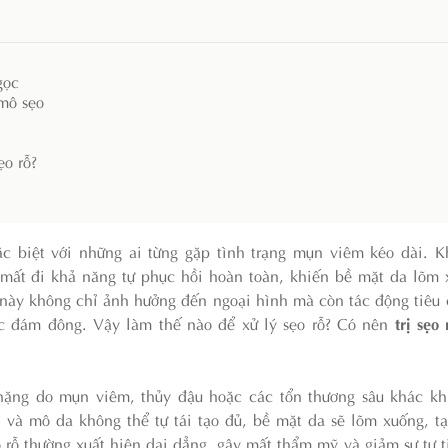
gọc
 mô sẹo
o rỗ?
c biệt với những ai từng gặp tình trạng mụn viêm kéo dài. K
a mất đi khả năng tự phục hồi hoàn toàn, khiến bề mặt da lõm
g này không chỉ ảnh hưởng đến ngoại hình mà còn tác động tiêu
rước đám đông. Vậy làm thế nào để xử lý sẹo rỗ? Có nên
trị sẹo
 nặng do mụn viêm, thủy đậu hoặc các tổn thương sâu khác kh
i và mô da không thể tự tái tạo đủ, bề mặt da sẽ lõm xuống, t
o rỗ thường xuất hiện dai dẳng, gây mất thẩm mỹ và giảm sự tự t