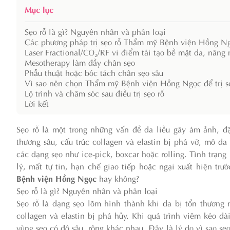
Mục lục
Sẹo rỗ là gì? Nguyên nhân và phân loại
Các phương pháp trị sẹo rỗ Thẩm mỹ Bệnh viện Hồng N
Laser Fractional/CO₂/RF vi điểm tái tạo bề mặt da, nâng
Mesotherapy làm đầy chân sẹo
Phẫu thuật hoặc bóc tách chân sẹo sâu
Vì sao nên chọn Thẩm mỹ Bệnh viện Hồng Ngọc để trị sẹ
Lộ trình và chăm sóc sau điều trị sẹo rỗ
Lời kết
Sẹo rỗ là một trong những vấn đề da liễu gây ám ảnh, đặ
thương sâu, cấu trúc collagen và elastin bị phá vỡ, mô d
các dạng sẹo như ice-pick, boxcar hoặc rolling. Tình trạn
lý, mất tự tin, hạn chế giao tiếp hoặc ngại xuất hiện t
Bệnh viện Hồng Ngọc
hay không?
Sẹo rỗ là gì? Nguyên nhân và phân loại
Sẹo rỗ là dạng sẹo lõm hình thành khi da bị tổn thương
collagen và elastin bị phá hủy. Khi quá trình viêm kéo dà
vùng sẹo có độ sâu, rộng khác nhau. Đây là lý do vì sao sẹ