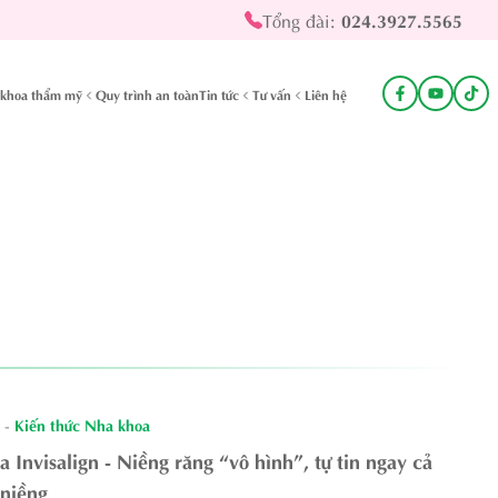
Tổng đài:
024.3927.5565
khoa thẩm mỹ
Quy trình an toàn
Tin tức
Tư vấn
Liên hệ
-
Kiến thức Nha khoa
 Invisalign - Niềng răng “vô hình”, tự tin ngay cả
 niềng