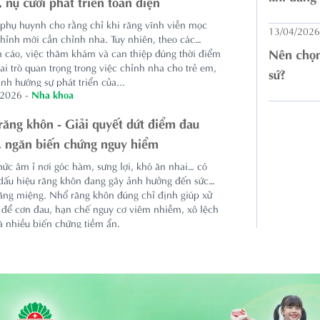
 nụ cười phát triển toàn diện
phụ huynh cho rằng chỉ khi răng vĩnh viễn mọc
13/04/2026
hỉnh mới cần chỉnh nha. Tuy nhiên, theo các
Nên chọn
 cáo, việc thăm khám và can thiệp đúng thời điểm
ai trò quan trọng trong việc chỉnh nha cho trẻ em,
sứ?
ịnh hướng sự phát triển của...
/2026
-
Nha khoa
răng khôn - Giải quyết dứt điểm đau
, ngăn biến chứng nguy hiểm
ức âm ỉ nơi góc hàm, sưng lợi, khó ăn nhai… có
 dấu hiệu răng khôn đang gây ảnh hưởng đến sức
ăng miệng. Nhổ răng khôn đúng chỉ định giúp xử
ệt để cơn đau, hạn chế nguy cơ viêm nhiễm, xô lệch
à nhiều biến chứng tiềm ẩn.