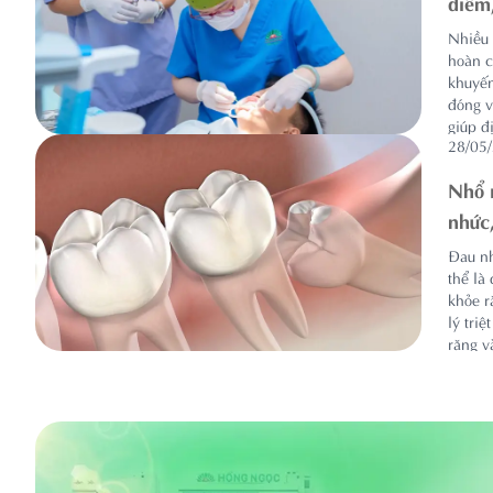
điểm,
Nhiều 
hoàn c
khuyến
đóng v
giúp đ
28/05
Nhổ 
nhức
Đau nh
thể là
khỏe r
lý tri
răng v