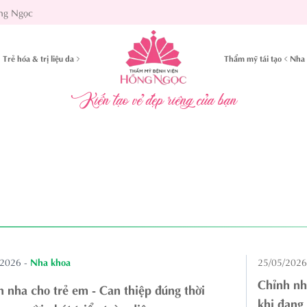
ng Ngọc
Trẻ hóa & trị liệu da
Thẩm mỹ tái tạo
Nha 
Kiến tạo vẻ đẹp riêng của bạn
/2026
-
Nha khoa
25/05/2026
Chỉnh nha
 nha cho trẻ em - Can thiệp đúng thời
khi đang