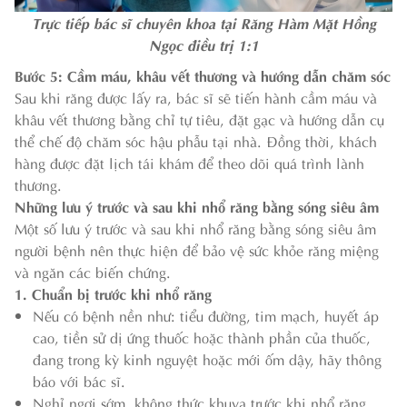
Trực tiếp bác sĩ chuyên khoa tại Răng Hàm Mặt Hồng
Ngọc điều trị 1:1
Bước 5: Cầm máu, khâu vết thương và hướng dẫn chăm sóc
Sau khi răng được lấy ra, bác sĩ sẽ tiến hành cầm máu và
khâu vết thương bằng chỉ tự tiêu, đặt gạc và hướng dẫn cụ
thể chế độ chăm sóc hậu phẫu tại nhà. Đồng thời, khách
hàng được đặt lịch tái khám để theo dõi quá trình lành
thương.
Những lưu ý trước và sau khi nhổ răng bằng sóng siêu âm
Một số lưu ý trước và sau khi nhổ răng bằng sóng siêu âm
người bệnh nên thực hiện để bảo vệ sức khỏe răng miệng
và ngăn các biến chứng.
1. Chuẩn bị trước khi nhổ răng
Nếu có bệnh nền như: tiểu đường, tim mạch, huyết áp
cao, tiền sử dị ứng thuốc hoặc thành phần của thuốc,
đang trong kỳ kinh nguyệt hoặc mới ốm dậy, hãy thông
báo với bác sĩ.
Nghỉ ngơi sớm, không thức khuya trước khi nhổ răng.