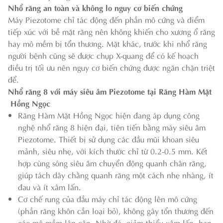
Nhổ răng an toàn và không lo nguy cơ biến chứng
Máy Piezotome chỉ tác động đến phần mô cứng và điểm
tiếp xúc với bề mặt răng nên không khiến cho xương ổ răng
hay mô mềm bị tổn thương. Mặt khác, trước khi nhổ răng
người bệnh cũng sẽ được chụp X-quang để có kế hoạch
điều trị tối ưu nên nguy cơ biến chứng được ngăn chặn triệt
để.
Nhổ răng 8 với máy siêu âm Piezotome tại Răng Hàm Mặt
Hồng Ngọc
Răng Hàm Mặt Hồng Ngọc hiện đang áp dụng công
nghệ nhổ răng 8 hiện đại, tiên tiến bằng máy siêu âm
Piezotome. Thiết bị sử dụng các đầu mũi khoan siêu
mảnh, siêu nhẹ, với kích thước chỉ từ 0.2-0.5 mm. Kết
hợp cùng sóng siêu âm chuyển động quanh chân răng,
giúp tách dây chằng quanh răng một cách nhẹ nhàng, ít
đau và ít xâm lấn.
Cơ chế rung của đầu máy chỉ tác động lên mô cứng
(phần răng khôn cần loại bỏ), không gây tổn thương đến
các mô mềm lân cận. Nhờ đó, giảm thiểu xâm lấn, hạn