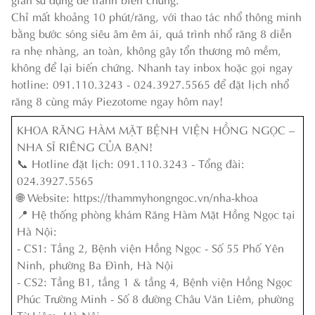
Chỉ mất khoảng 10 phút/răng, với thao tác nhổ thông minh
bằng bước sóng siêu âm êm ái, quá trình nhổ răng 8 diễn
ra nhẹ nhàng, an toàn, không gây tổn thương mô mềm,
không để lại biến chứng. Nhanh tay inbox hoặc gọi ngay
hotline: 091.110.3243 - 024.3927.5565 để đặt lịch nhổ
răng 8 cùng máy Piezotome ngay hôm nay!
KHOA RĂNG HÀM MẶT BỆNH VIỆN HỒNG NGỌC –
NHA SĨ RIÊNG CỦA BẠN!
📞 Hotline đặt lịch: 091.110.3243 - Tổng đài:
024.3927.5565
🌐 Website: https://thammyhongngoc.vn/nha-khoa
📍 Hệ thống phòng khám Răng Hàm Mặt Hồng Ngọc tại
Hà Nội:
- CS1: Tầng 2, Bệnh viện Hồng Ngọc - Số 55 Phố Yên
Ninh, phường Ba Đình, Hà Nội
- CS2: Tầng B1, tầng 1 & tầng 4, Bệnh viện Hồng Ngọc
Phúc Trường Minh - Số 8 đường Châu Văn Liêm, phường
Từ Liêm, Hà Nội