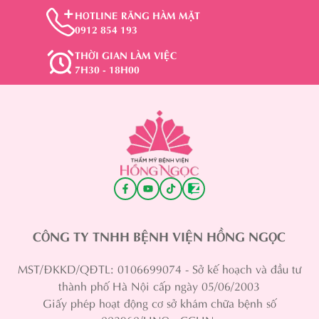
HOTLINE RĂNG HÀM MẶT
0912 854 193
THỜI GIAN LÀM VIỆC
7H30 - 18H00
CÔNG TY TNHH BỆNH VIỆN HỒNG NGỌC
MST/ĐKKD/QĐTL: 0106699074 - Sở kế hoạch và đầu tư
thành phố Hà Nội cấp ngày 05/06/2003
Giấy phép hoạt động cơ sở khám chữa bệnh số