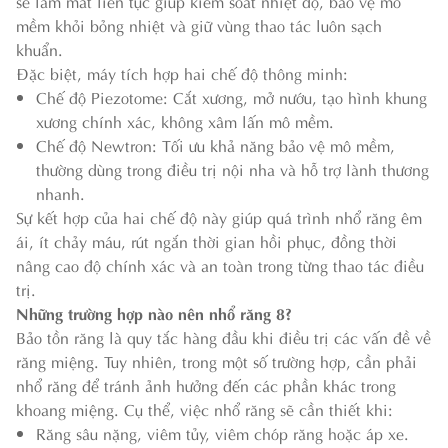
sẽ làm mát liên tục giúp kiểm soát nhiệt độ, bảo vệ mô
mềm khỏi bỏng nhiệt và giữ vùng thao tác luôn sạch
khuẩn.
Đặc biệt, máy tích hợp hai chế độ thông minh:
Chế độ Piezotome: Cắt xương, mở nướu, tạo hình khung
xương chính xác, không xâm lấn mô mềm.
Chế độ Newtron: Tối ưu khả năng bảo vệ mô mềm,
thường dùng trong điều trị nội nha và hỗ trợ lành thương
nhanh.
Sự kết hợp của hai chế độ này giúp quá trình nhổ răng êm
ái, ít chảy máu, rút ngắn thời gian hồi phục, đồng thời
nâng cao độ chính xác và an toàn trong từng thao tác điều
trị.
Những trường hợp nào nên nhổ răng 8?
Bảo tồn răng là quy tắc hàng đầu khi điều trị các vấn đề về
răng miệng. Tuy nhiên, trong một số trường hợp, cần phải
nhổ răng để tránh ảnh hưởng đến các phần khác trong
khoang miệng. Cụ thể, việc nhổ răng sẽ cần thiết khi:
Răng sâu nặng, viêm tủy, viêm chóp răng hoặc áp xe.