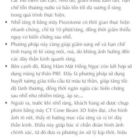
chế tổn thương nướu và bảo tồn tối đa xương ổ răng
trong quá trình thực hiện.
Nhổ răng 8 bằng máy Piezotome có thời gian thực hiện
nhanh chóng, chỉ từ 10 phút/răng, đồng thời giảm thiểu
nguy cơ biến chứng sau nhổ.
Phương pháp này cũng giúp giảm sưng nề và hạn chế
tình trạng tê bì vùng môi, má, do không ảnh hưởng đến
các dây thần kinh quanh răng.
Bên cạnh đó, Răng Hàm Mặt Hồng Ngọc còn kết hợp sử
dụng màng tự thân PRF. Đây là phương pháp sử dụng
huyết tương giàu tiểu cầu từ máu tự thân, giúp tăng tốc
độ lành thương, đồng thời ngăn ngừa các biến chứng
sau nhổ như nhiễm trùng, áp xe,…
Ngoài ra, trước khi nhổ răng, khách hàng sẽ được chụp
phim bằng máy CT Cone Beam 3D hiện đại, cho hình
ảnh rõ nét, thấy rõ hướng mọc của răng và vị trí dây
thần kinh. Điều này giúp bác sĩ chẩn đoán hình ảnh
chính xác, từ đó đưa ra phương án xử lý kịp thời, hiệu