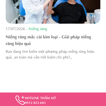
17/07/2026
- Niềng răng
Niềng răng mắc cài kim loại - Giải pháp niềng
răng hiệu quả
Bạn đang tìm kiếm một phương pháp niềng răng hiệu
D
quả, an toàn mà vẫn tiết kiệm chi phí?
Niềng răng mắc cài kim loại chính là lựa chọn lý tưởng
dành cho bạn.
D
g
g
d
r
HOTLINE THẨM MỸ
0912 853 603