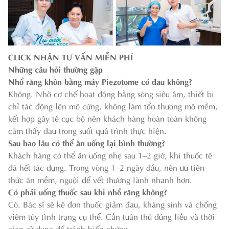
CLICK NHẬN TƯ VẤN MIỄN PHÍ
Những câu hỏi thường gặp
Nhổ răng khôn bằng máy Piezotome có đau không?
Không. Nhờ cơ chế hoạt động bằng sóng siêu âm, thiết bị
chỉ tác động lên mô cứng, không làm tổn thương mô mềm,
kết hợp gây tê cục bộ nên khách hàng hoàn toàn không
cảm thấy đau trong suốt quá trình thực hiện.
Sau bao lâu có thể ăn uống lại bình thường?
Khách hàng có thể ăn uống nhẹ sau 1–2 giờ, khi thuốc tê
đã hết tác dụng. Trong vòng 1–2 ngày đầu, nên ưu tiên
thức ăn mềm, nguội để vết thương lành nhanh hơn.
Có phải uống thuốc sau khi nhổ răng không?
Có. Bác sĩ sẽ kê đơn thuốc giảm đau, kháng sinh và chống
viêm tùy tình trạng cụ thể. Cần tuân thủ đúng liều và thời
gian sử dụng để tránh biến chứng.