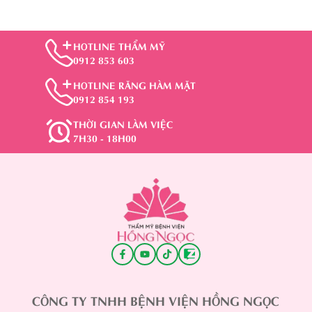
HOTLINE THẨM MỸ
0912 853 603
HOTLINE RĂNG HÀM MẶT
0912 854 193
THỜI GIAN LÀM VIỆC
7H30 - 18H00
CÔNG TY TNHH BỆNH VIỆN HỒNG NGỌC