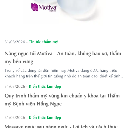
31/03/2026
-
Tin tức thẩm mỹ
Nâng ngực túi Motiva - An toàn, không bao xơ, thẩm
mỹ bền vững
Trong số các dòng túi độn hiện nay, Motiva đang được hàng triệu
khách hàng trên thế giới tin tưởng nhờ độ an toàn cao, thiết kế tinh
tế và tính thẩm mỹ vượt trội. Tại Thẩm mỹ Bệnh viện Hồng Ngọc,
31/03/2026
-
Kiến thức làm đẹp
nâng ngực bằng túi Motiva được xem là lựa chọn hàng...
Quy trình thẩm mỹ vùng kín chuẩn y khoa tại Thẩm
mỹ Bệnh viện Hồng Ngọc
31/03/2026
-
Kiến thức làm đẹp
Massage ngực sau nâng ngực - Lợi ích và cách thực