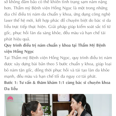
sở không đảm bảo có thể khiến tình trạng sạm nám nặng
hơn. Thẩm mỹ Bệnh viện Hồng Ngọc là một trong những
địa chỉ điều trị nám da chuẩn y khoa, ứng dụng công nghệ
laser thế hệ mới, kết hợp phác đồ chuyên biệt do bác sĩ da
liễu trực tiếp thực hiện. Giải pháp giúp kiểm soát sắc tố từ
gốc, phục hồi làn da sáng khỏe, đều màu và hạn chế tái
phát hiệu quả.
Quy trình điều trị nám chuẩn y khoa tại Thẩm Mỹ Bệnh
viện Hồng Ngọc
Tại Thẩm mỹ Bệnh viện Hồng Ngọc, quy trình điều trị nám
được xây dựng bài bản theo 5 bước chuẩn y khoa, giúp loại
bỏ nám tận gốc, đồng thời phục hồi và tái tạo làn da khỏe
mạnh, đều màu và hạn chế tối đa nguy cơ tái phát.
Bước 1: Tư vấn & thăm khám 1:1 cùng bác sĩ chuyên khoa
Da liễu