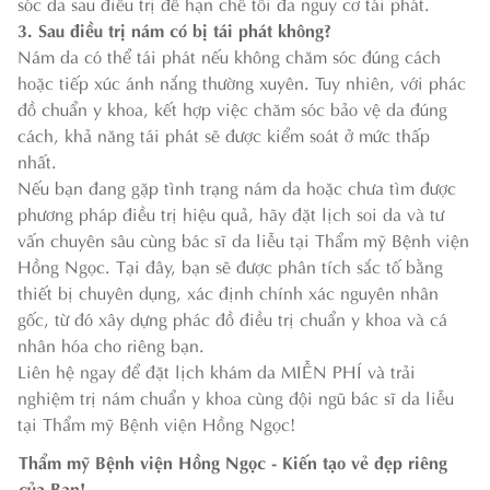
sóc da sau điều trị để hạn chế tối đa nguy cơ tái phát.
3. Sau điều trị nám có bị tái phát không?
Nám da có thể tái phát nếu không chăm sóc đúng cách
hoặc tiếp xúc ánh nắng thường xuyên. Tuy nhiên, với phác
đồ chuẩn y khoa, kết hợp việc chăm sóc bảo vệ da đúng
cách, khả năng tái phát sẽ được kiểm soát ở mức thấp
nhất.
Nếu bạn đang gặp tình trạng nám da hoặc chưa tìm được
phương pháp điều trị hiệu quả, hãy đặt lịch soi da và tư
vấn chuyên sâu cùng bác sĩ da liễu tại Thẩm mỹ Bệnh viện
Hồng Ngọc. Tại đây, bạn sẽ được phân tích sắc tố bằng
thiết bị chuyên dụng, xác định chính xác nguyên nhân
gốc, từ đó xây dựng phác đồ điều trị chuẩn y khoa và cá
nhân hóa cho riêng bạn.
Liên hệ ngay để đặt lịch khám da MIỄN PHÍ và trải
nghiệm trị nám chuẩn y khoa cùng đội ngũ bác sĩ da liễu
tại Thẩm mỹ Bệnh viện Hồng Ngọc!
Thẩm mỹ Bệnh viện Hồng Ngọc - Kiến tạo vẻ đẹp riêng
của Bạn!