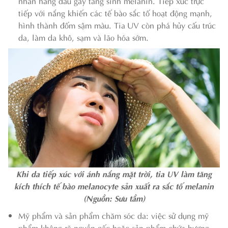
nhân hàng đầu gây tăng sinh melanin. Tiếp xúc trực
tiếp với nắng khiến các tế bào sắc tố hoạt động mạnh,
hình thành đốm sậm màu. Tia UV còn phá hủy cấu trúc
da, làm da khô, sạm và lão hóa sớm.
Khi da tiếp xúc với ánh nắng mặt trời, tia UV làm tăng
kích thích tế bào melanocyte sản xuất ra sắc tố melanin
(Nguồn: Sưu tầm)
Mỹ phẩm và sản phẩm chăm sóc da: việc sử dụng mỹ
phẩm không rõ nguồn gốc hoặc sản phẩm chứa hương