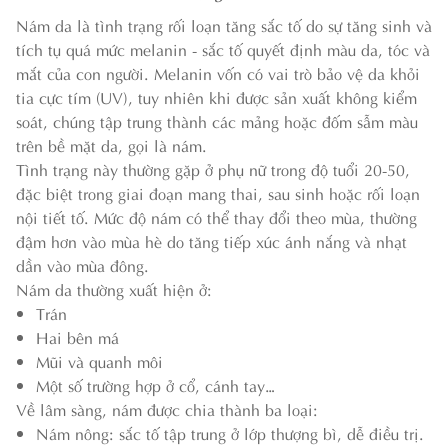
Nám da là tình trạng rối loạn tăng sắc tố do sự tăng sinh và
tích tụ quá mức melanin - sắc tố quyết định màu da, tóc và
mắt của con người. Melanin vốn có vai trò bảo vệ da khỏi
tia cực tím (UV), tuy nhiên khi được sản xuất không kiểm
soát, chúng tập trung thành các mảng hoặc đốm sẫm màu
trên bề mặt da, gọi là nám.
Tình trạng này thường gặp ở phụ nữ trong độ tuổi 20-50,
đặc biệt trong giai đoạn mang thai, sau sinh hoặc rối loạn
nội tiết tố. Mức độ nám có thể thay đổi theo mùa, thường
đậm hơn vào mùa hè do tăng tiếp xúc ánh nắng và nhạt
dần vào mùa đông.
Nám da thường xuất hiện ở:
Trán
Hai bên má
Mũi và quanh môi
Một số trường hợp ở cổ, cánh tay…
Về lâm sàng, nám được chia thành ba loại:
Nám nông: sắc tố tập trung ở lớp thượng bì, dễ điều trị.