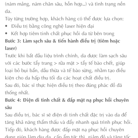
(nám mảng, nám chân sâu, hỗn hợp…) và tình trạng nền
da.
Tùy từng trường hợp, khách hàng có thể được lựa chọn:
Điều trị bằng công nghệ laser hiện đại
Kết hợp tiêm tinh chất phục hồi da từ bên trong
Bước 3: Làm sạch sâu & tiến hành điều trị (tiêm hoặc
laser)
Trước khi bắt đầu liệu trình chính, da được làm sạch sâu
với các bước tẩy trang > rửa mặt > tẩy tế bào chết, giúp
loại bỏ bụi bẩn, dầu thừa và tế bào sừng, nhằm tạo điều
kiện cho da hấp thu tối đa các hoạt chất điều trị.
Sau đó, bác sĩ thực hiện điều trị theo đúng phác đồ đã
thống nhất.
Bước 4: Điện di tinh chất & đắp mặt nạ phục hồi chuyên
sâu
Sau điều trị, bác sĩ sẽ điện di tinh chất đặc trị vào da để
tăng khả năng thẩm thấu và đẩy nhanh quá trình phục hồi.
Tiếp đó, khách hàng được đắp mặt nạ phục hồi chuyên
dụng giúp làm dịu da, cấp ẩm tức thì, giảm đỏ và tăng tốc