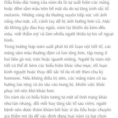
Dấu hiệu đặc trưng của nám da là sự xuất hiện các mảng
hoặc đốm sẫm màu trên bề mặt da do sự tăng sinh sắc tố
melanin. Những vùng da thường xuyên tiếp xúc với ánh
nắng như mặt, cổ, cánh tay dễ bị ảnh hưởng hơn cả. Mặc
dù không gây đau hay ngứa, nám lại khiến da kém đều
màu, mất thẩm mỹ và làm nhiều người thiếu tự tin về ngoại
hình.
Trong trường hợp nám xuất phát từ rối loạn nội tiết tố, các
mảng sậm màu thường đậm và lan rộng hơn, tập trung ở
hai bên gò má, trán hoặc quanh miệng. Người bị nám nội
tiết có thể đi kèm các biểu hiện khác như mụn, rối loạn
kinh nguyệt hoặc thay đổi sắc tố da rõ rệt theo chu kỳ
hormone. Nếu không điều trị sớm, các mảng nám có xu
hướng lan rộng và ăn sâu vào trung bì, khiến việc khắc
phục trở nên khó khăn hơn.
Do nám da có biểu hiện tương tự một số tình trạng khác
như tàn nhang, đồi mồi hay tăng sắc tố sau viêm, người
bệnh nên được thăm khám bởi bác sĩ da liễu hoặc chuyên
gia thẩm mỹ da để xác định đúng loại nám và lựa chọn