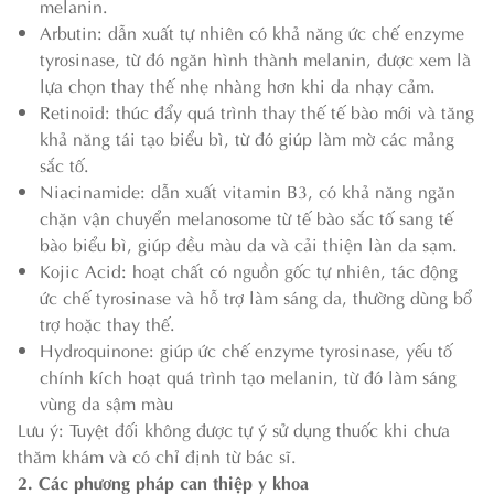
melanin.
Arbutin: dẫn xuất tự nhiên có khả năng ức chế enzyme
tyrosinase, từ đó ngăn hình thành melanin, được xem là
lựa chọn thay thế nhẹ nhàng hơn khi da nhạy cảm.
Retinoid: thúc đẩy quá trình thay thế tế bào mới và tăng
khả năng tái tạo biểu bì, từ đó giúp làm mờ các mảng
sắc tố.
Niacinamide: dẫn xuất vitamin B3, có khả năng ngăn
chặn vận chuyển melanosome từ tế bào sắc tố sang tế
bào biểu bì, giúp đều màu da và cải thiện làn da sạm.
Kojic Acid: hoạt chất có nguồn gốc tự nhiên, tác động
ức chế tyrosinase và hỗ trợ làm sáng da, thường dùng bổ
trợ hoặc thay thế.
Hydroquinone: giúp ức chế enzyme tyrosinase, yếu tố
chính kích hoạt quá trình tạo melanin, từ đó làm sáng
vùng da sậm màu
Lưu ý: Tuyệt đối không được tự ý sử dụng thuốc khi chưa
thăm khám và có chỉ định từ bác sĩ.
2. Các phương pháp can thiệp y khoa