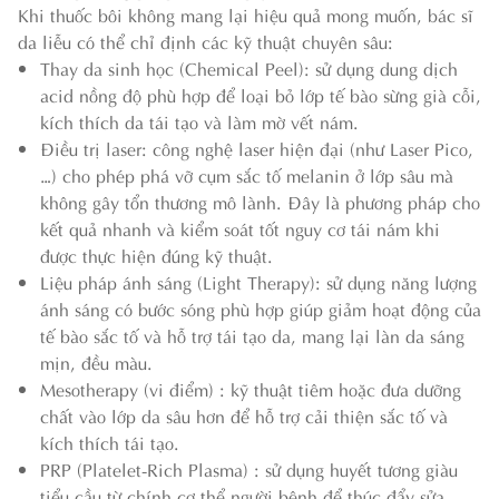
Khi thuốc bôi không mang lại hiệu quả mong muốn, bác sĩ
da liễu có thể chỉ định các kỹ thuật chuyên sâu:
Thay da sinh học (Chemical Peel): sử dụng dung dịch
acid nồng độ phù hợp để loại bỏ lớp tế bào sừng già cỗi,
kích thích da tái tạo và làm mờ vết nám.
Điều trị laser: công nghệ laser hiện đại (như Laser Pico,
…) cho phép phá vỡ cụm sắc tố melanin ở lớp sâu mà
không gây tổn thương mô lành. Đây là phương pháp cho
kết quả nhanh và kiểm soát tốt nguy cơ tái nám khi
được thực hiện đúng kỹ thuật.
Liệu pháp ánh sáng (Light Therapy): sử dụng năng lượng
ánh sáng có bước sóng phù hợp giúp giảm hoạt động của
tế bào sắc tố và hỗ trợ tái tạo da, mang lại làn da sáng
mịn, đều màu.
Mesotherapy (vi điểm) : kỹ thuật tiêm hoặc đưa dưỡng
chất vào lớp da sâu hơn để hỗ trợ cải thiện sắc tố và
kích thích tái tạo.
PRP (Platelet-Rich Plasma) : sử dụng huyết tương giàu
tiểu cầu từ chính cơ thể người bệnh để thúc đẩy sửa