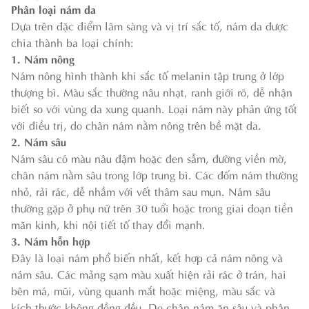
Phân loại nám da
Dựa trên đặc điểm lâm sàng và vị trí sắc tố, nám da được
chia thành ba loại chính:
1. Nám nông
Nám nông hình thành khi sắc tố melanin tập trung ở lớp
thượng bì. Màu sắc thường nâu nhạt, ranh giới rõ, dễ nhận
biết so với vùng da xung quanh. Loại nám này phản ứng tốt
với điều trị, do chân nám nằm nông trên bề mặt da.
2. Nám sâu
Nám sâu có màu nâu đậm hoặc đen sẫm, đường viền mờ,
chân nám nằm sâu trong lớp trung bì. Các đốm nám thường
nhỏ, rải rác, dễ nhầm với vết thâm sau mụn. Nám sâu
thường gặp ở phụ nữ trên 30 tuổi hoặc trong giai đoạn tiền
mãn kinh, khi nội tiết tố thay đổi mạnh.
3. Nám hỗn hợp
Đây là loại nám phổ biến nhất, kết hợp cả nám nông và
nám sâu. Các mảng sạm màu xuất hiện rải rác ở trán, hai
bên má, mũi, vùng quanh mắt hoặc miệng, màu sắc và
kích thước không đồng đều. Do chân nám ăn sâu và phân