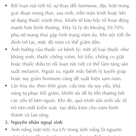
Rối loạn nội tiết tố: sự thay đổi hormone, đặc biệt trong
giai đoạn mang thai, sau sinh, tiền mãn kinh hoặc khi
sử dụng thuốc tránh thai, khiến tế bào hắc tố hoạt động
mạnh hơn bình thường. Đây là lý do khoảng 50-70%
phụ nữ mang thai gặp tình trạng nám da. Khi nội tiết ổn
định trở lại, mức độ nám có thể giảm dần.
Ảnh hưởng của thuốc và bệnh lý: một số loại thuốc như
kháng sinh, thuốc chống viêm, lợi tiểu, chống co giật
hoặc thuốc điều trị rối loạn nội tiết có thể làm tăng sản
xuất melanin. Ngoài ra, người mắc bệnh lý tuyến giáp
hoặc suy giảm hormone cũng dễ xuất hiện sạm nám.
Lão hóa da: theo thời gian, cấu trúc da suy yếu, khả
năng tự phục hồi giảm, khiến da dễ bị tổn thương bởi
các yếu tố bên ngoài. Khi đó, quá trình sản sinh sắc tố
trở nên mất kiểm soát, tạo điều kiện cho nám hình
thành và lan rộng.
2. Nguyên nhân ngoại sinh
Ánh nắng mặt trời: tia UV trong ánh nắng là nguyên