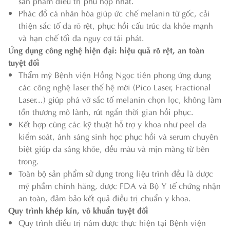
sản phẩm điều trị phù hợp nhất.
Phác đồ cá nhân hóa giúp ức chế melanin từ gốc, cải
thiện sắc tố da rõ rệt, phục hồi cấu trúc da khỏe mạnh
và hạn chế tối đa nguy cơ tái phát.
Ứng dụng công nghệ hiện đại: hiệu quả rõ rệt, an toàn
tuyệt đối
Thẩm mỹ Bệnh viện Hồng Ngọc tiên phong ứng dụng
các công nghệ laser thế hệ mới (Pico Laser, Fractional
Laser...) giúp phá vỡ sắc tố melanin chọn lọc, không làm
tổn thương mô lành, rút ngắn thời gian hồi phục.
Kết hợp cùng các kỹ thuật hỗ trợ y khoa như peel da
kiểm soát, ánh sáng sinh học phục hồi và serum chuyên
biệt giúp da sáng khỏe, đều màu và mịn màng từ bên
trong.
Toàn bộ sản phẩm sử dụng trong liệu trình đều là dược
mỹ phẩm chính hãng, được FDA và Bộ Y tế chứng nhận
an toàn, đảm bảo kết quả điều trị chuẩn y khoa.
Quy trình khép kín, vô khuẩn tuyệt đối
Quy trình điều trị nám được thực hiện tại Bệnh viện