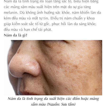
Nám da là tình trạng rối loạn tăng sắc tố, biểu hiện bằng
các mảng sậm màu xuất hiện trên mặt do sự gia tăng
melanin. Dù không ảnh hưởng sức khỏe, nám khiến làn da
kém đều màu và mất tự tin. Điều trị nám chuẩn y khoa
giúp kiểm soát sắc tố từ gốc, phục hồi làn da sáng khỏe,
đều màu và hạn chế tái phát.
Nám da là gì?
Nám da là tình trạng da xuất hiện các đốm hoặc mảng
sẫm màu (Nguồn: Sưu tầm)