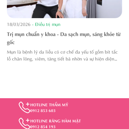
18/03/2026
- Điều trị mụn
Trị mụn chuẩn y khoa - Da sạch mụn, sáng khỏe từ
gốc
Mụn là bệnh lý da liễu có cơ chế đa yếu tố gồm bít tắc
lỗ chân lông, viêm, tăng tiết bã nhờn và sự hiện diện
m
của vi khuẩn C. acnes. Tại Thẩm mỹ Bệnh viện Hồng
N
Ngọc, khách hàng được thăm khám bởi...
i
b
h
c
HOTLINE THẨM MỸ
0912 853 603
HOTLINE RĂNG HÀM MẶT
0912 854 193