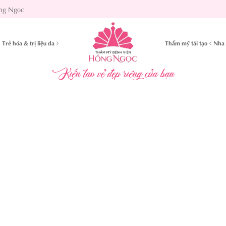
ng Ngọc
Trẻ hóa & trị liệu da
Thẩm mỹ tái tạo
Nha 
Kiến tạo vẻ đẹp riêng của bạn