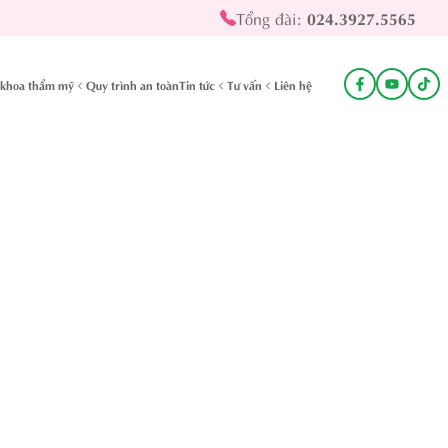
Tổng đài:
024.3927.5565
khoa thẩm mỹ
Quy trình an toàn
Tin tức
Tư vấn
Liên hệ