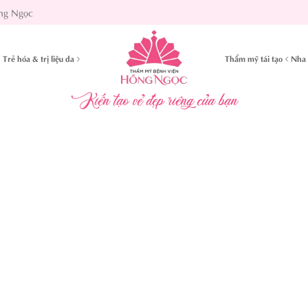
ng Ngọc
Trẻ hóa & trị liệu da
Thẩm mỹ tái tạo
Nha 
Kiến tạo vẻ đẹp riêng của bạn