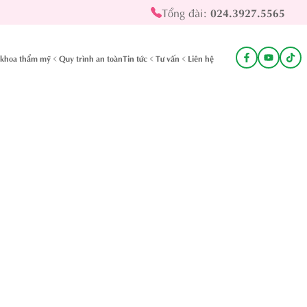
Tổng đài:
024.3927.5565
khoa thẩm mỹ
Quy trình an toàn
Tin tức
Tư vấn
Liên hệ