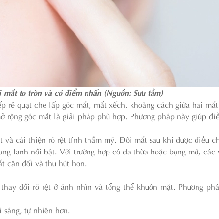
i mắt to tròn và có điểm nhấn (Nguồn: Sưu tầm)
 rẻ quạt che lấp góc mắt, mắt xếch, khoảng cách giữa hai mắt
mở rộng góc mắt là giải pháp phù hợp. Phương pháp này giúp đi
và cải thiện rõ rệt tính thẩm mỹ. Đôi mắt sau khi được điều c
long lanh nổi bật. Với trường hợp có da thừa hoặc bọng mỡ, các
ắt cân đối và thu hút hơn.
 thay đổi rõ rệt ở ánh nhìn và tổng thể khuôn mặt. Phương p
i sáng, tự nhiên hơn.