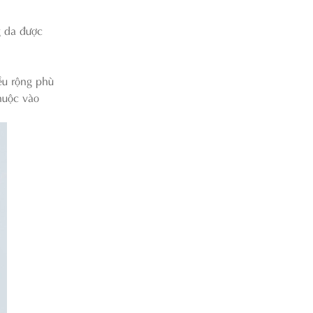
g da được
ều rộng phù
huộc vào