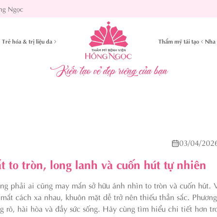
ng Ngọc
Trẻ hóa & trị liệu da
Thẩm mỹ tái tạo
Nha 
Kiến tạo vẻ đẹp riêng của bạn
03/04/202
 to tròn, long lanh và cuốn hút tự nhiên
g phải ai cũng may mắn sở hữu ánh nhìn to tròn và cuốn hút. 
y mắt cách xa nhau, khuôn mặt dễ trở nên thiếu thần sắc. Phươ
 rõ, hài hòa và đầy sức sống. Hãy cùng tìm hiểu chi tiết hơn tr