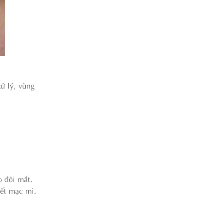
ử lý, vùng
o đôi mắt.
kết mạc mi.