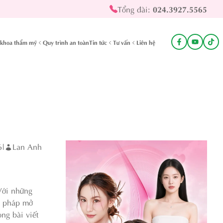
Tổng đài:
024.3927.5565
khoa thẩm mỹ
Quy trình an toàn
Tin tức
Tư vấn
Liên hệ
6
|
Lan Anh
Với những
ng pháp mở
ong bài viết