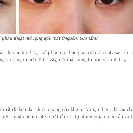
i phẫu thuật mở rộng góc mắt (Nguồn: Sưu tầm)
ại khóe mắt để loại bỏ phần da chùng tạo nếp rẻ quạt. Sau khi x
 và sáng rõ hơn. Nhờ vậy, đôi mắt trông to tròn và linh hoạt.
 mắt để kéo dài chiều ngang của khe mi và tạo thêm độ sâu ch
rõ rệt ở phần đuôi mắt và sự tiếp xúc tự nhiên giữa nhãn cầu và 