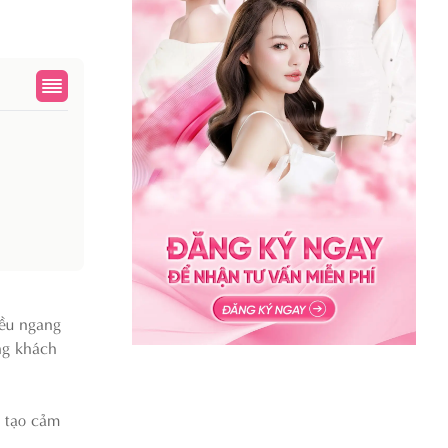
iều ngang
ừng khách
, tạo cảm