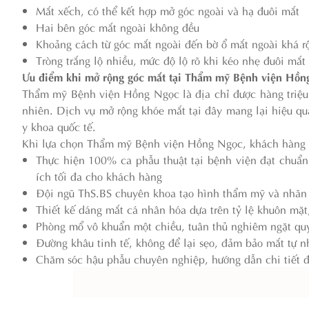
Mắt xếch, có thể kết hợp mở góc ngoài và hạ đuôi mắt
Hai bên góc mắt ngoài không đều
Khoảng cách từ góc mắt ngoài đến bờ ổ mắt ngoài khá r
Tròng trắng lộ nhiều, mức độ lộ rõ khi kéo nhẹ đuôi mắt
Ưu điểm khi mở rộng góc mắt tại Thẩm mỹ Bệnh viện Hồn
Thẩm mỹ Bệnh viện Hồng Ngọc là địa chỉ được hàng triệu 
nhiên. Dịch vụ mở rộng khóe mắt tại đây mang lại hiệu quả
y khoa quốc tế.
Khi lựa chọn Thẩm mỹ Bệnh viện Hồng Ngọc, khách hàng 
Thực hiện 100% ca phẫu thuật tại bệnh viện đạt chuẩn 
ích tối đa cho khách hàng
Đội ngũ ThS.BS chuyên khoa tạo hình thẩm mỹ và nhãn kh
Thiết kế dáng mắt cá nhân hóa dựa trên tỷ lệ khuôn mặ
Phòng mổ vô khuẩn một chiều, tuân thủ nghiêm ngặt quy 
Đường khâu tinh tế, không để lại sẹo, đảm bảo mắt tự n
Chăm sóc hậu phẫu chuyên nghiệp, hướng dẫn chi tiết để