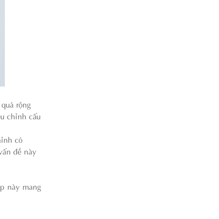
 quá rộng
ều chỉnh cấu
hỉnh có
 vấn đề này
háp này mang