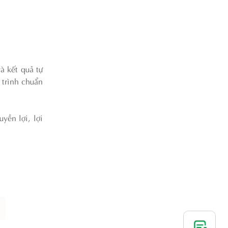
à kết quả tự
 trình chuẩn
yền lợi, lợi