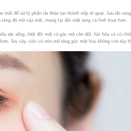
óe mắt để xử lý phần da thừa tạo thành nếp rẻ quạt. Sau đó vùn
 tăng độ mở của mắt, mang lại đôi mắt sáng và linh hoạt hơn.
ếu sức sống. Một đôi mắt có góc mở cân đối, hài hòa và có chi
t hơn. Tuy vậy, việc có nên mở rộng góc mắt hay không còn tùy t