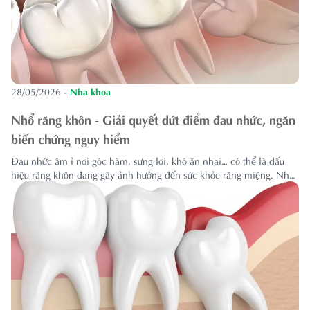
28/05/2026
-
Nha khoa
Nhổ răng khôn - Giải quyết dứt điểm đau nhức, ngăn
biến chứng nguy hiểm
Đau nhức âm ỉ nơi góc hàm, sưng lợi, khó ăn nhai… có thể là dấu
hiệu răng khôn đang gây ảnh hưởng đến sức khỏe răng miệng. Nhổ
răng khôn đúng chỉ định giúp xử lý triệt để cơn đau, hạn chế nguy
cơ viêm nhiễm, xô lệch răng và nhiều biến chứng tiềm ẩn.