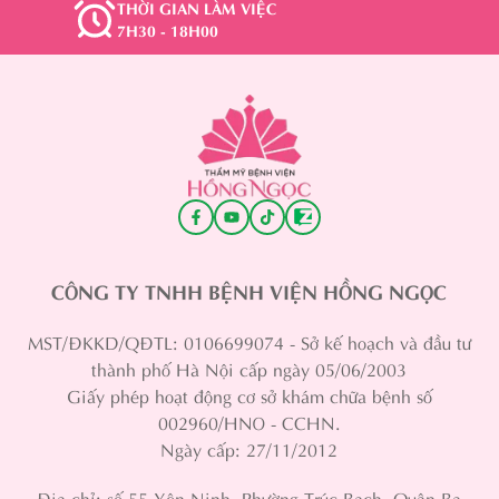
THỜI GIAN LÀM VIỆC
7H30 - 18H00
CÔNG TY TNHH BỆNH VIỆN HỒNG NGỌC
MST/ĐKKD/QĐTL: 0106699074 - Sở kế hoạch và đầu tư
thành phố Hà Nội cấp ngày 05/06/2003
Giấy phép hoạt động cơ sở khám chữa bệnh số
002960/HNO - CCHN.
Ngày cấp: 27/11/2012
Địa chỉ: số 55 Yên Ninh, Phường Trúc Bạch, Quận Ba