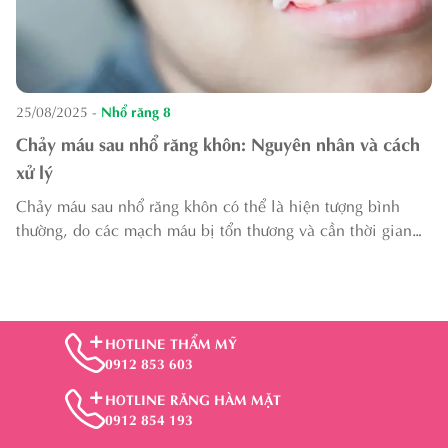
25/08/2025
-
Nhổ răng 8
Chảy máu sau nhổ răng khôn: Nguyên nhân và cách
xử lý
Chảy máu sau nhổ răng khôn có thể là hiện tượng bình
thường, do các mạch máu bị tổn thương và cần thời gian
để hình thành cục máu đông, nhưng cũng có thể là dấu
hiệu biến chứng nguy hiểm
HOTLINE THẨM MỸ
0912 853 603
HOTLINE RĂNG HÀM MẶT
0912 854 193