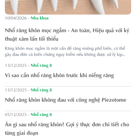
10/04/2026
-
Nha khoa
Nhổ răng khôn mọc ngầm - An toàn, Hiệu quả với kỹ
thuật xâm lấn tối thiểu
Răng khôn mọc ngầm là một vấn đề răng miệng phổ biến, có thể
gây đau đớn và biến chứng nguy hiểm nếu không được xử lý kịp
thời. Tại Răng Hàm Mặt Hồng Ngọc, chúng tôi cung cấp dịch vụ
13/12/2025
-
Nhổ răng 8
nhổ răng khôn mọc ngầm với kỹ thuật xâm lấn tối thiểu, đảm bảo
a...
Vì sao cần nhổ răng khôn trước khi niềng răng
13/12/2025
-
Nhổ răng 8
Nhổ răng khôn không đau với công nghệ Piezotome
05/12/2025
-
Nhổ răng 8
Ăn gì sau nhổ răng khôn? Gợi ý thực đơn chi tiết cho
từng giai đoạn