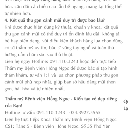
hòa, cân đối cả chiều cao lẫn bề ngang, mang lại tổng thể
tự nhiên hơn.
4. Kết quả thu gọn cánh mũi duy trì được bao lâu?
Khi được thực hiện đúng kỹ thuật, chuẩn y khoa, kết quả
thu gọn cánh mũi có thể duy trì ổn định lâu dài, không tái
bè hay biến dạng, với điều kiện khách hàng lựa chọn đúng
cơ sở thẩm mỹ uy tín, bác sĩ vững tay nghề và tuân thủ
hướng dẫn chăm sóc sau thủ thuật.
Liên hệ ngay Hotline: 091.110.3243 hoặc đến trực tiếp
Thẩm mỹ Bệnh viện Hồng Ngọc để được bác sĩ tạo hình
thăm khám, tư vấn 1:1 và lựa chọn phương pháp thu gọn
cánh mũi phù hợp nhất, giúp bạn sở hữu dáng mũi thon
gọn, hài hòa và tự nhiên nhất.
Thẩm mỹ Bệnh viện Hồng Ngọc - Kiến tạo vẻ đẹp riêng
Q
của Bạn!
Lạ
Hotline tư vấn: 091.110.3243 - 024.3927.5565
Liên hệ trực tiếp: Khoa Thẩm mỹ Bệnh viện Hồng Ngọc
CS1: Tầng 5 - Bệnh viện Hồng Ngọc, Số 55 Phố Yên