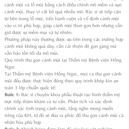
cánh mũi và lỗ mũi bằng cách điều chỉnh mô mềm và sụn
cánh mũi, thay vì cắt bỏ quá nhiều mô. Bác sĩ sẽ tiếp cận
từ bên trong lỗ mũi, tiến hành cuộn và cố định cánh mũi
vào vị trí phù hợp, giúp cánh mũi thon gọn hơn nhưng vẫn
giữ được sự mềm mại và tự nhiên.
Phương pháp này thường được ưu tiên trong các trường hợp
cánh mũi không quá dày, cần cải thiện độ gọn gàng mà
vẫn bảo tồn tối đa mô mũi.
Quy trình thu gọn cánh mũi tại Thẩm mỹ Bệnh viện Hồng
Ngọc
Tại Thẩm mỹ Bệnh viện Hồng Ngọc, mọi ca thu gọn cánh
mũi đều được thực hiện đúng theo quy trình khép kín an
toàn 3 lớp chuẩn quốc tế:
Bước 1:
Bác sĩ chuyên khoa phẫu thuật tạo hình thẩm mỹ
trực tiếp thăm khám và tư vấn. Phân tích và xác định
chính xác tình trạng cánh mũi, lắng nghe mong muốn
riêng của KH, từ đó sẽ đưa ra phác đồ thu gọn cánh mũi cá
nhân hóa phù hợp
Bước 2:
Khách hàng được làm đủ các loại xét nghiệm,