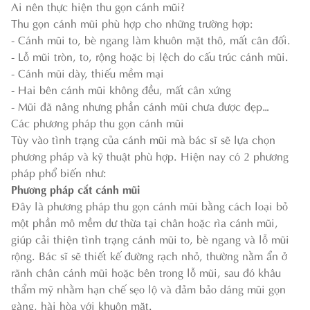
Ai nên thực hiện thu gọn cánh mũi?
Thu gọn cánh mũi phù hợp cho những trường hợp:
- Cánh mũi to, bè ngang làm khuôn mặt thô, mất cân đối.
- Lỗ mũi tròn, to, rộng hoặc bị lệch do cấu trúc cánh mũi.
- Cánh mũi dày, thiếu mềm mại
- Hai bên cánh mũi không đều, mất cân xứng
- Mũi đã nâng nhưng phần cánh mũi chưa được đẹp…
Các phương pháp thu gọn cánh mũi
Tùy vào tình trạng của cánh mũi mà bác sĩ sẽ lựa chọn
phương pháp và kỹ thuật phù hợp. Hiện nay có 2 phương
pháp phổ biến như:
Phương pháp cắt cánh mũi
Đây là phương pháp thu gọn cánh mũi bằng cách loại bỏ
một phần mô mềm dư thừa tại chân hoặc rìa cánh mũi,
giúp cải thiện tình trạng cánh mũi to, bè ngang và lỗ mũi
rộng. Bác sĩ sẽ thiết kế đường rạch nhỏ, thường nằm ẩn ở
rãnh chân cánh mũi hoặc bên trong lỗ mũi, sau đó khâu
thẩm mỹ nhằm hạn chế sẹo lộ và đảm bảo dáng mũi gọn
gàng, hài hòa với khuôn mặt.