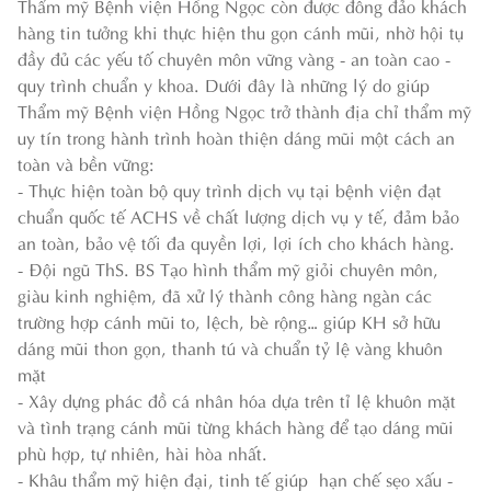
Thẩm mỹ Bệnh viện Hồng Ngọc còn được đông đảo khách
hàng tin tưởng khi thực hiện thu gọn cánh mũi, nhờ hội tụ
đầy đủ các yếu tố chuyên môn vững vàng - an toàn cao -
quy trình chuẩn y khoa. Dưới đây là những lý do giúp
Thẩm mỹ Bệnh viện Hồng Ngọc trở thành địa chỉ thẩm mỹ
uy tín trong hành trình hoàn thiện dáng mũi một cách an
toàn và bền vững:
- Thực hiện toàn bộ quy trình dịch vụ tại bệnh viện đạt
chuẩn quốc tế ACHS về chất lượng dịch vụ y tế, đảm bảo
an toàn, bảo vệ tối đa quyền lợi, lợi ích cho khách hàng.
- Đội ngũ ThS. BS Tạo hình thẩm mỹ giỏi chuyên môn,
giàu kinh nghiệm, đã xử lý thành công hàng ngàn các
trường hợp cánh mũi to, lệch, bè rộng… giúp KH sở hữu
dáng mũi thon gọn, thanh tú và chuẩn tỷ lệ vàng khuôn
mặt
- Xây dựng phác đồ cá nhân hóa dựa trên tỉ lệ khuôn mặt
và tình trạng cánh mũi từng khách hàng để tạo dáng mũi
phù hợp, tự nhiên, hài hòa nhất.
- Khâu thẩm mỹ hiện đại, tinh tế giúp hạn chế sẹo xấu -