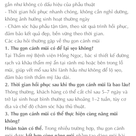
gần như không có dấu hiệu của phẫu thuật
- Thời gian hồi phục nhanh chóng, không cần nghỉ dưỡng,
không ảnh hưởng sinh hoạt thường ngày
- Chăm sóc hậu phẫu tận tâm, theo sát quá trình hồi phục,
đảm bảo kết quả đẹp, bền vững theo thời gian.
Các câu hỏi thường gặp về thu gọn cánh mũi
1. Thu gọn cánh mũi có để lại sẹo không?
Tại Thẩm mỹ Bệnh viện Hồng Ngọc, bác sĩ thiết kế đường
rạch và khâu thẩm mỹ ẩn tại rãnh mũ hoặc bên trong lỗ
mũi, giúp vết mổ sau khi lành hầu như không để lộ sẹo,
đảm bảo tính thẩm mỹ lâu dài.
2. Thời gian hồi phục sau khi thu gọn cánh mũi là bao lâu?
Thông thường, khách hàng có thể cắt chỉ sau 5–7 ngày và
trở lại sinh hoạt bình thường sau khoảng 1–2 tuần, tùy cơ
địa và chế độ chăm sóc hậu thủ thuật.
3. Thu gọn cánh mũi có thể thực hiện cùng nâng mũi
không?
Hoàn toàn có thể.
Trong nhiều trường hợp, thu gọn cánh
mũi được
kết hợp cùng nâng mũi
nhằm tạo dáng mũi hài