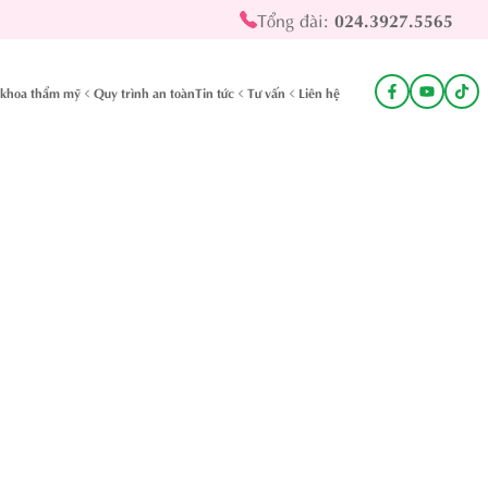
Tổng đài:
024.3927.5565
khoa thẩm mỹ
Quy trình an toàn
Tin tức
Tư vấn
Liên hệ