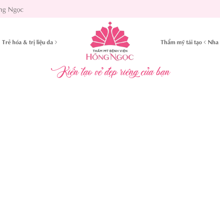
ng Ngọc
Trẻ hóa & trị liệu da
Thẩm mỹ tái tạo
Nha 
Kiến tạo vẻ đẹp riêng của bạn