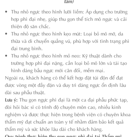
tầm)
Thu nhỏ ngực theo hình lưỡi liềm: Áp dụng cho trường
hợp phì đại nhẹ, giúp thu gọn thể tích mô ngực và cải
thiện độ săn chắc.
Thu nhỏ ngực theo hình kẹo mút: Loại bỏ mô mỡ, da
thừa và di chuyển quầng vú, phù hợp với tình trạng phì
đại trung bình.
Thu nhỏ ngực theo hình mỏ neo: Kỹ thuật dành cho
trường hợp phì đại nặng, cần loại bỏ mô lớn và tái tạo
hình dáng bầu ngực mới cân đối, mềm mại.
Ngoài ra, khách hàng có thể kết hợp đặt túi độn để đạt
được vòng một đầy đặn và duy trì dáng ngực ổn định lâu
dài sau phẫu thuật.
Lưu ý:
Thu gọn ngực phì đại là một ca đại phẫu phức tạp,
đòi hỏi bác sĩ có trình độ chuyên môn cao, nhiều kinh
nghiệm và được thực hiện trong bệnh viện có chuyên khoa
thẩm mỹ đạt chuẩn an toàn y tế nhằm đảm bảo kết quả
thẩm mỹ và sức khỏe lâu dài cho khách hàng.
Quy trình thực hiện thu gọn ngực phì đại tại Thẩm mỹ