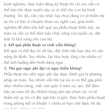
kinh nghiệm, thực hiện đúng kỹ thuật thì chị em vẫn có
thể bảo tồn được tuyến sữa và có thể cho con bú bình
thường. Do đó, cần cân nhắc lựa chọn đúng cơ sở thẩm mỹ
uy tín có bác sĩ chuyên khoa tay nghề cao, giàu kinh
nghiệm để đảm bảo kết quả sau phẫu thuật thẩm mỹ, an
toàn và vẫn có thể đảm bảo chức năng của tuyến vú, đặc
biệt là khả năng cho con bú.
2. Kết quả phẫu thuật có vĩnh viễn không?
Kết quả có thể duy trì rất lâu, đặc biệt nếu bạn duy trì cân
nặng ổn định. Tuy nhiên, lão hóa hoặc tăng cân nhiều có
thể ảnh hưởng đến hình dáng ngực.
3. Thu gọn ngực phì đại có nguy hiểm không?
Phẫu thuật thu nhỏ ngực phì đại được đánh giá là phương
pháp an toàn. Tuy nhiên vẫn tồn tại rủi ro có thể gặp phải
như: nhiễm trùng, mất cảm giác ở núm vú, sẹo. Để đảm
bảo an toàn tối đa, khách hàng nên lựa chọn các cơ sở
thẩm mỹ uy tín có đội ngũ bác sĩ giỏi, thực hiện phẫu thuật
trong phòng mổ vô khuẩn 1 chiều sẽ hạn chế được tối đa
các biến chứng nêu trên.