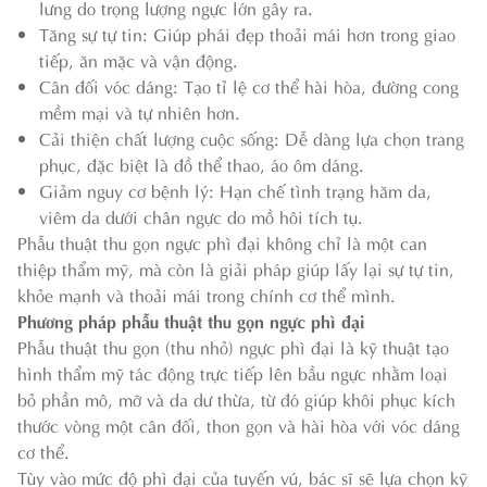
lưng do trọng lượng ngực lớn gây ra.
Tăng sự tự tin: Giúp phái đẹp thoải mái hơn trong giao
tiếp, ăn mặc và vận động.
Cân đối vóc dáng: Tạo tỉ lệ cơ thể hài hòa, đường cong
mềm mại và tự nhiên hơn.
Cải thiện chất lượng cuộc sống: Dễ dàng lựa chọn trang
phục, đặc biệt là đồ thể thao, áo ôm dáng.
Giảm nguy cơ bệnh lý: Hạn chế tình trạng hăm da,
viêm da dưới chân ngực do mồ hôi tích tụ.
Phẫu thuật thu gọn ngực phì đại không chỉ là một can
thiệp thẩm mỹ, mà còn là giải pháp giúp lấy lại sự tự tin,
khỏe mạnh và thoải mái trong chính cơ thể mình.
Phương pháp phẫu thuật thu gọn ngực phì đại
Phẫu thuật thu gọn (thu nhỏ) ngực phì đại là kỹ thuật tạo
hình thẩm mỹ tác động trực tiếp lên bầu ngực nhằm loại
bỏ phần mô, mỡ và da dư thừa, từ đó giúp khôi phục kích
thước vòng một cân đối, thon gọn và hài hòa với vóc dáng
cơ thể.
Tùy vào mức độ phì đại của tuyến vú, bác sĩ sẽ lựa chọn kỹ