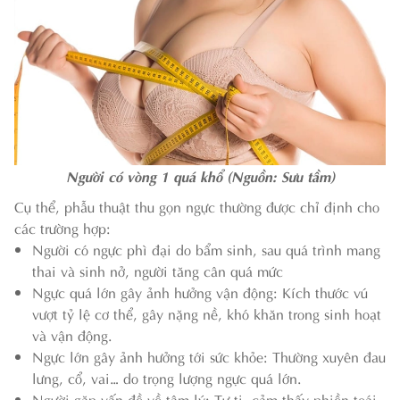
Người có vòng 1 quá khổ (Nguồn: Sưu tầm)
Cụ thể, phẫu thuật thu gọn ngực thường được chỉ định cho
các trường hợp:
Người có ngực phì đại do bẩm sinh, sau quá trình mang
thai và sinh nở, người tăng cân quá mức
Ngực quá lớn gây ảnh hưởng vận động: Kích thước vú
vượt tỷ lệ cơ thể, gây nặng nề, khó khăn trong sinh hoạt
và vận động.
Ngực lớn gây ảnh hưởng tới sức khỏe: Thường xuyên đau
lưng, cổ, vai… do trọng lượng ngực quá lớn.
Người gặp vấn đề về tâm lý: Tự ti, cảm thấy phiền toái,