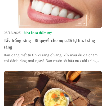
08/12/2025
-
Nha khoa thẩm mỹ
Tẩy trắng răng - Bí quyết cho nụ cười tự tin, trắng
sáng
Bạn đang mất tự tin vì răng ố vàng, xỉn màu dù đã chăm
chỉ đánh răng mỗi ngày? Bạn muốn sở hữu nụ cười trắng
sáng mà không biết nên bắt đầu từ đâu? Tẩy trắng răng
chính là giải pháp nhanh chóng, an...