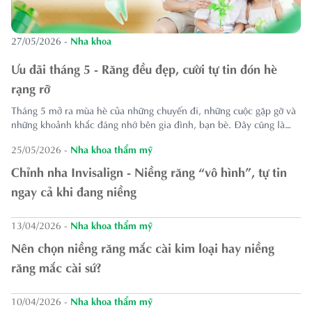
27/05/2026
-
Nha khoa
Ưu đãi tháng 5 - Răng đều đẹp, cười tự tin đón hè
rạng rỡ
Tháng 5 mở ra mùa hè của những chuyến đi, những cuộc gặp gỡ và
những khoảnh khắc đáng nhớ bên gia đình, bạn bè. Đây cũng là
thời điểm nhiều người bắt đầu quan tâm hơn tới diện mạo, sức khỏe
25/05/2026
-
Nha khoa thẩm mỹ
và mong muốn tự tin hơn với nụ cười của chính mình.
Chỉnh nha Invisalign - Niềng răng “vô hình”, tự tin
ngay cả khi đang niềng
13/04/2026
-
Nha khoa thẩm mỹ
Nên chọn niềng răng mắc cài kim loại hay niềng
răng mắc cài sứ?
10/04/2026
-
Nha khoa thẩm mỹ