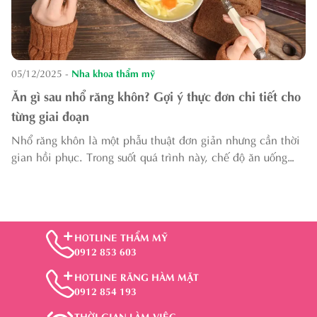
05/12/2025
-
Nha khoa thẩm mỹ
Ăn gì sau nhổ răng khôn? Gợi ý thực đơn chi tiết cho
từng giai đoạn
Nhổ răng khôn là một phẫu thuật đơn giản nhưng cần thời
gian hồi phục. Trong suốt quá trình này, chế độ ăn uống
hợp lý đóng vai trò rất quan trọng giúp bạn nhanh chóng
hồi phục và tránh các biến ch...
HOTLINE THẨM MỸ
0912 853 603
HOTLINE RĂNG HÀM MẶT
0912 854 193
THỜI GIAN LÀM VIỆC