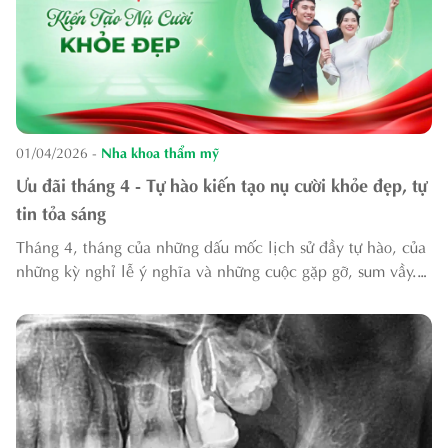
01/04/2026
-
Nha khoa thẩm mỹ
Ưu đãi tháng 4 - Tự hào kiến tạo nụ cười khỏe đẹp, tự
tin tỏa sáng
Tháng 4, tháng của những dấu mốc lịch sử đầy tự hào, của
những kỳ nghỉ lễ ý nghĩa và những cuộc gặp gỡ, sum vầy.
Đây không chỉ là dịp để nghỉ ngơi, tái tạo năng lượng mà
còn là thời điểm mỗi người...