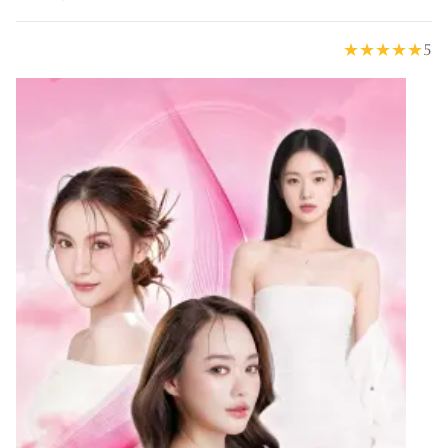
★
★
★
★
★
5