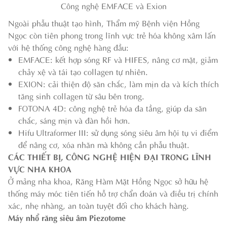
Công nghệ EMFACE và Exion
Ngoài phẫu thuật tạo hình, Thẩm mỹ Bệnh viện Hồng
Ngọc còn tiên phong trong lĩnh vực trẻ hóa không xâm lấn
với hệ thống công nghệ hàng đầu:
EMFACE: kết hợp sóng RF và HIFES, nâng cơ mặt, giảm
chảy xệ và tái tạo collagen tự nhiên.
EXION: cải thiện độ săn chắc, làm mịn da và kích thích
tăng sinh collagen từ sâu bên trong.
FOTONA 4D: công nghệ trẻ hóa đa tầng, giúp da săn
chắc, sáng mịn và đàn hồi hơn.
Hifu Ultraformer III: sử dụng sóng siêu âm hội tụ vi điểm
để nâng cơ, xóa nhăn mà không cần phẫu thuật.
CÁC THIẾT BỊ, CÔNG NGHỆ HIỆN ĐẠI TRONG LĨNH
VỰC NHA KHOA
Ở mảng nha khoa, Răng Hàm Mặt Hồng Ngọc sở hữu hệ
thống máy móc tiên tiến hỗ trợ chẩn đoán và điều trị chính
xác, nhẹ nhàng, an toàn tuyệt đối cho khách hàng.
Máy nhổ răng siêu âm Piezotome