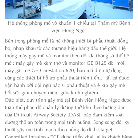
Hệ thống phòng mổ vô khuẩn 1 chiều tại Thẩm mỹ Bệnh
viện Hồng Ngọc
Bên trong phòng mổ là hệ thống thiết bị phẫu thuật đồng
bộ, nhập khẩu từ các thương hiệu hàng đầu thế giới. Hệ
thống máy gây mê và monitor theo dõi đa thông số thế hệ
mới: máy gây mê kèm thở và monitor GE B125 đời mới,
máy gât mê GE Carestation 620; bàn mổ điện tự động
cùng các thiết bị hỗ trợ phẫu thuật tiên tiến…. tất cả được
vận hành bởi đội ngũ bác sĩ phẫu thuật và ê-kíp gây mê
hồi sức giỏi chuyên môn, giàu kinh nghiệm.
Đặc biệt, quy trình gây mê tại Bệnh viện Hồng Ngọc được
tuân thủ phác đồ quản lý đường thở khó theo hướng dẫn
của Difficult Airway Society (DAS), bảo đảm kiểm soát
đường thở an toàn trong mọi tình huống. Song song đó, kỹ
thuật gây mê tĩnh mạch theo nồng độ đích (Target
Controlled Infusion - TCI) được triển khai, giúp khách hàng