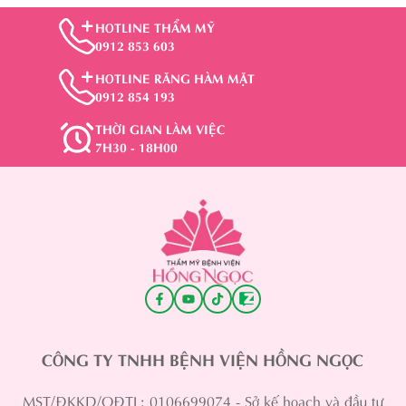
HOTLINE THẨM MỸ
0912 853 603
HOTLINE RĂNG HÀM MẶT
0912 854 193
THỜI GIAN LÀM VIỆC
7H30 - 18H00
CÔNG TY TNHH BỆNH VIỆN HỒNG NGỌC
MST/ĐKKD/QĐTL: 0106699074 - Sở kế hoạch và đầu tư