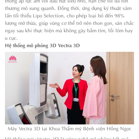
thống áp lực âm với đầu hút siêu nhỏ, hạn chế tối đa tổn
thương mô xung quanh. Đồng thời, ứng dụng kỹ thuật xâm
lấn tối thiểu Lipo Selection, cho phép loại bỏ đến 98%
lượng mỡ thừa, giúp vùng cơ thể trở nên thon gọn, săn chắc
ngay sau khi thực hiện mà không gây bầm tím, lồi lõm hay
u cục.
Hệ thống mô phỏng 3D Vectra 3D
Máy Vectra 3D tại Khoa Thẩm mỹ Bệnh viện Hồng Ngọc
Hệ thống máy Vectra 3D là công nghệ mô phỏng kết quả