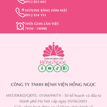
0912 853 603
HOTLINE RĂNG HÀM MẶT
0912 854 193
THỜI GIAN LÀM VIỆC
7H30 - 18H00
CÔNG TY TNHH BỆNH VIỆN HỒNG NGỌC
MST/ĐKKD/QĐTL: 0106699074 - Sở kế hoạch và đầu tư
thành phố Hà Nội cấp ngày 05/06/2003
Giấy phép hoạt động cơ sở khám chữa bệnh số