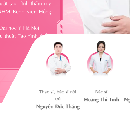
huật tạo hình thẩm mỹ
 RHM Bệnh viện Hồng
 Đại học Y Hà Nội
ẫu thuật Tạo hình thẩm
BSCK II
Thạc sĩ, bác sĩ nội
Bác sĩ
guyễn Nguyệt
trú
Hoàng Thị Tình
Ngu
Nguyễn Đức Thắng
Nhã