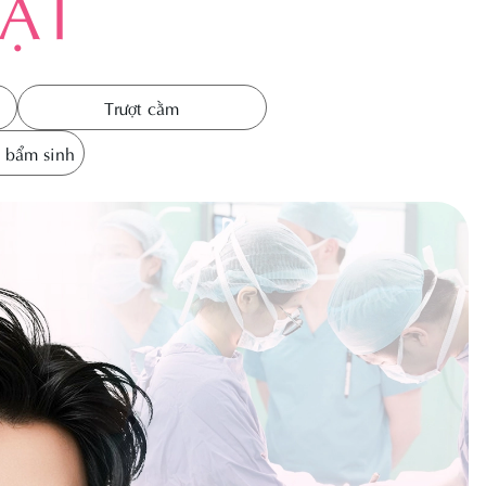
ẶT
g nghệ
Tạo hình tai
u trị sắc tố
u trị mụn
Trượt cằm
 sẹo
t bẩm sinh
 mụn chuẩn y
oa
m
 hóa da đa
g nghệ
u trị tàn nhang