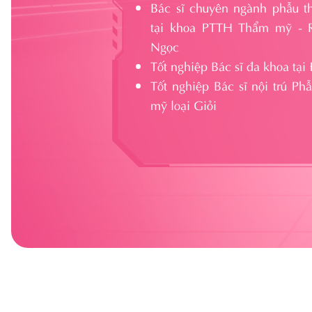
Bác sĩ chuyên ngành phẫu t
tại khoa PTTH Thẩm mỹ -
Ngọc
Tốt nghiệp Bác sĩ đa khoa tại
Tốt nghiệp Bác sĩ nội trú Ph
mỹ loại Giỏi
hạc sĩ, bác sĩ
Bác sĩ
Thạc sĩ, bác sĩ
ùi Tuấn Anh
Dương Chí Thành
Võ Tùng
N