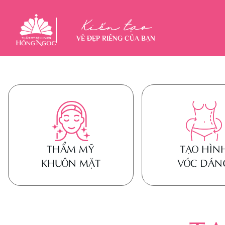
Kiến tạo
VẺ ĐẸP RIÊNG CỦA BẠN
THẨM MỸ
TẠO HÌN
KHUÔN MẶT
VÓC DÁN
THẨM MỸ KHUÔN MẶT
TẠO HÌNH VÓ
Nâng mũi
Thẩm mỹ ngự