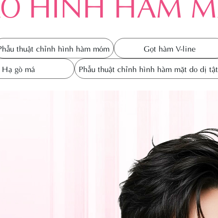
ẠO HÌNH HÀM M
Phẫu thuật chỉnh
côn
hình hàm mặt do
Điề
dị tật bẩm sinh
g
Điề
Phẫu thuật chỉnh hình hàm móm
Gọt hàm V-line
Trị
Hạ gò má
Phẫu thuật chỉnh hình hàm mặt do dị tậ
Trị
ông
kh
Ná
Trẻ
côn
Điề
m vú
h
ốn