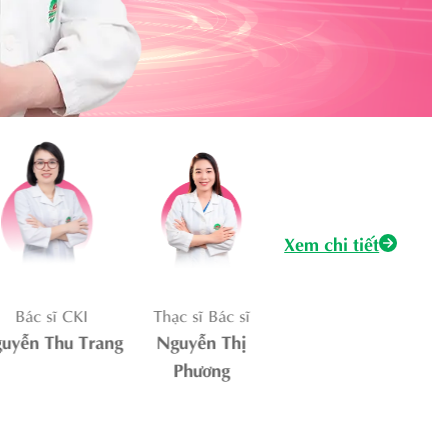
Xem chi tiết
Bác sĩ CKI
Thạc sĩ Bác sĩ
Thạc sĩ, bác sĩ
yễn Thu Trang
Nguyễn Thị
Bùi Tuấn Anh
Dư
Phương