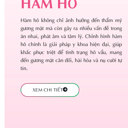
HÀM HÔ
Tạo hình thàn
Căng da mặt
bụng không
Tạo hình môi
chuyển rốn
Hàm hô không chỉ ảnh hưởng đến thẩm mỹ
Độn thái dương
Thu hẹp âm đ
gương mặt mà còn gây ra nhiều vấn đề trong
Độn rãnh cười
ăn nhai, phát âm và tâm lý. Chỉnh hình hàm
Thẩm mỹ tầng
Cấy mỡ mặt
hô chính là giải pháp y khoa hiện đại, giúp
sinh môn
khắc phục triệt để tình trạng hô vẩu, mang
Treo sa trễ
đến gương mặt cân đối, hài hòa và nụ cười tự
tin.
XEM CHI TIẾT