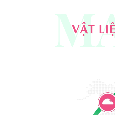
MA
VẬT LI