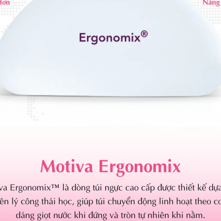
ENTOR™ MemoryGel™ Xt
iều sự chọn lựa, độ căng đầy và độ săn chắc. Loại gel độ
ng thức kết dính độc đáo trong MENTOR™ MemoryGel™ đ
hàng triệu phụ nữ lựa chọn vì tạo ra cảm giác mềm mại tự n