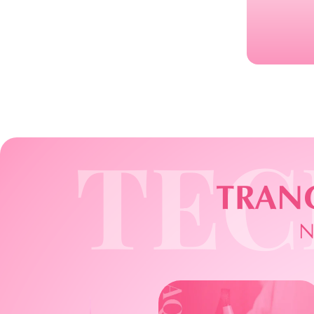
TEC
TRANG
N