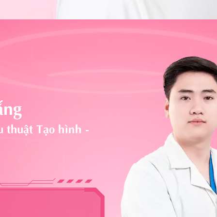
ắng
 thuật Tạo hình -