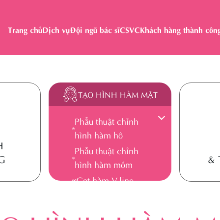
Trang chủ
Dịch vụ
Đội ngũ bác sĩ
CSVC
Khách hàng thành côn
TẠO HÌNH HÀM MẶT
Phẫu thuật chỉnh
hình hàm hô
TẠO HÌNH
H
Phẫu thuật chỉnh
HÀM MẶT
G
& 
hình hàm móm
Gọt hàm V-line
C DÁNG
TRẺ
Trượt cằm
Hạ gò má
c
Trẻ