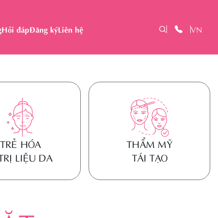
g
Hỏi đáp
Đăng ký
Liên hệ
VN
TRẺ HÓA
THẨM MỸ
TRỊ LIỆU DA
TÁI TẠO
 HÓA & TRỊ LIỆU DA
THẨM MỸ TÁI TẠO
 hóa da đa
Tái tạo vú