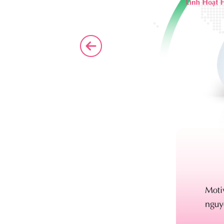
mix
M
ược thiết kế dựa trên
Với nh
linh hoạt theo cơ thể:
có cô
hiên khi nằm.