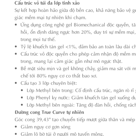
Cấu trúc vỏ túi đa lớp tinh xảo
Sự kết hợp hoàn hảo giữa độ bền cao, khả năng bảo vệ ge
giác mềm mại tự nhiên khi chạm.
Ứng dụng công nghệ gel Biomechanical độc quyền, t
hồi, ổn định dáng ngực hơn 20%, duy trì sự mềm mại,
trong mọi tư thế.
Tỷ lệ khuếch tán gel <1%, đảm bảo an toàn lâu dài 
Cấu trúc vỏ độc quyền cho phép cảm nhận độ mềm mại
trong, mang lại cảm giác gần như mô ngực thật.
Bề mặt siêu mịn và gel không chảy, giảm ma sát với 
chế tới 80% nguy cơ co thắt bao xơ.
Cấu tạo 3 lớp chuyên biệt:
Lớp Methyl bên trong: Cố định cấu trúc, ngăn rò rỉ 
Lớp Phenyl kỵ nước: Giảm khuếch tán gel xuống d
Lớp Methyl bên ngoài: Tăng độ đàn hồi, chống rách
Đường cong True Curve tự nhiên
Góc cong 39,43° tạo chuyển tiếp mượt giữa thân và mép t
Giảm nguy cơ gợn sóng
Giảm lộ bờ túi ở người mô tuyến mỏng.