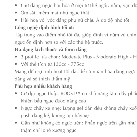
Giữ dáng ngực hài hòa ở mọi tư thế ngồi, nằm, vận đ
Ôm sát, mềm mại như ngực thật
Hài hòa với vóc dáng phụ nữ châu Á do độ nhô tốt
Công nghệ định hình tối ưu
Tập trung vào điểm nhô tối đa, giúp định vị núm vú chín
ngực ổn định hơn so với các thế hệ trước.
Đa dạng kích thước và form dáng
3 profile lựa chọn: Moderate Plus - Moderate High - 
Với thể tích từ 130cc - 775cc
Mang đến sự linh hoạt tối đa, để cá nhân hóa dáng ngực
dáng và sở thích thẩm mỹ
Phù hợp nhiều khách hàng
Cơ địa ngực thấp: BOOST™ có khả năng làm đầy phần
khiến bầu ngực được nâng cao
Ngực chảy xệ nhẹ: Lượng gel dàn đều không chảy xuố
push đáng kể, không bị chảy xệ
Gần như không có ngực trên: Phần ngực trên gần như
thậm chí lộ rõ xương ngực