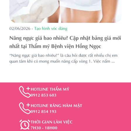
02/06/2026
-
Tạo hình vóc dáng
Nâng ngực giá bao nhiêu? Cập nhật bảng giá mới
nhất tại Thẩm mỹ Bệnh viện Hồng Ngọc
“Nâng ngực giá bao nhiêu?” là câu hỏi được rất nhiều chị em
quan tâm khi có mong muốn nâng cấp vòng 1. Việc nắm ...
HOTLINE THẨM MỸ
0912 853 603
HOTLINE RĂNG HÀM MẶT
0912 854 193
THỜI GIAN LÀM VIỆC
7H30 - 18H00