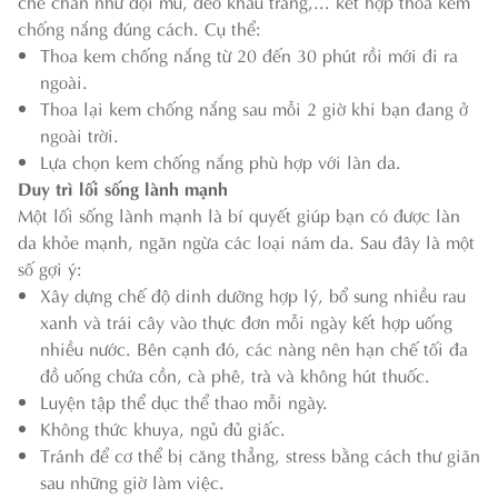
che chắn như đội mũ, đeo khẩu trang,... kết hợp thoa kem
chống nắng đúng cách. Cụ thể:
Thoa kem chống nắng từ 20 đến 30 phút rồi mới đi ra
ngoài.
Thoa lại kem chống nắng sau mỗi 2 giờ khi bạn đang ở
ngoài trời.
Lựa chọn kem chống nắng phù hợp với làn da.
Duy trì lối sống lành mạnh
Một lối sống lành mạnh là bí quyết giúp bạn có được làn
da khỏe mạnh, ngăn ngừa các loại nám da. Sau đây là một
số gợi ý:
Xây dựng chế độ dinh dưỡng hợp lý, bổ sung nhiều rau
xanh và trái cây vào thực đơn mỗi ngày kết hợp uống
nhiều nước. Bên cạnh đó, các nàng nên hạn chế tối đa
đồ uống chứa cồn, cà phê, trà và không hút thuốc.
Luyện tập thể dục thể thao mỗi ngày.
Không thức khuya, ngủ đủ giấc.
Tránh để cơ thể bị căng thẳng, stress bằng cách thư giãn
sau những giờ làm việc.