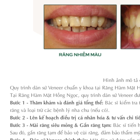
Hình ảnh mô tả 
Quy trình dán sứ Veneer chuẩn y khoa tại Răng Hàm Mặt
Tại Răng Hàm Mặt Hồng Ngọc, quy trình dán sứ Veneer đượ
Bước 1 - Thăm khám và đánh giá tổng thể:
Bác sĩ kiểm tra 
răng và loại trừ các bệnh lý nha chu (nếu có).
Bước 2 - Lên kế hoạch điều trị cá nhân hóa & tư vấn chi ti
Bước 3 - Mài răng siêu mỏng & Gắn răng tạm:
Bác sĩ tiến
Sau đó, gắn răng tạm để bảo vệ cùi răng, đảm bảo thẩm mỹ 
Bước 4 - Dán sứ Veneer chính thức:
Mặt dán sứ được gắn c