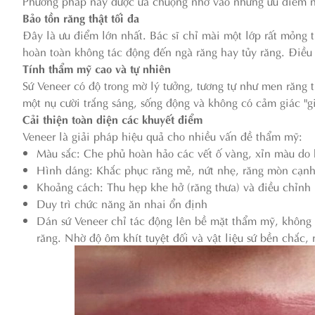
Phương pháp này được ưa chuộng nhờ vào những ưu điểm nổ
Bảo tồn răng thật tối đa
Đây là ưu điểm lớn nhất. Bác sĩ chỉ mài một lớp rất mỏng 
hoàn toàn không tác động đến ngà răng hay tủy răng. Điều 
Tính thẩm mỹ cao và tự nhiên
Sứ Veneer có độ trong mờ lý tưởng, tương tự như men răng 
một nụ cười trắng sáng, sống động và không có cảm giác "gi
Cải thiện toàn diện các khuyết điểm
Veneer là giải pháp hiệu quả cho nhiều vấn đề thẩm mỹ:
Màu sắc: Che phủ hoàn hảo các vết ố vàng, xỉn màu do k
Hình dáng: Khắc phục răng mẻ, nứt nhẹ, răng mòn cạnh
Khoảng cách: Thu hẹp khe hở (răng thưa) và điều chỉnh 
Duy trì chức năng ăn nhai ổn định
Dán sứ Veneer chỉ tác động lên bề mặt thẩm mỹ, không 
răng. Nhờ độ ôm khít tuyệt đối và vật liệu sứ bền chắc,