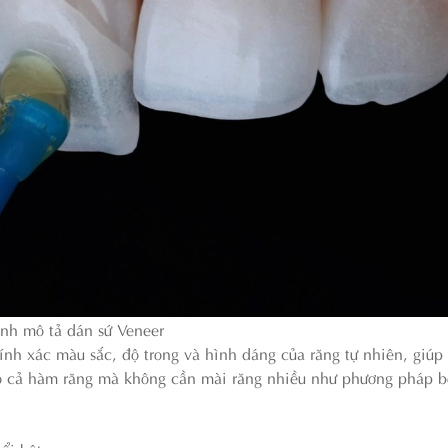
nh mô tả dán sứ Veneer
nh xác màu sắc, độ trong và hình dáng của răng tự nhiên, giúp 
ho cả hàm răng mà không cần mài răng nhiều như phương pháp b