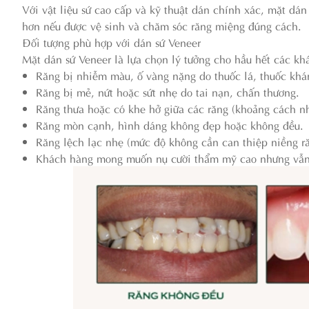
Với vật liệu sứ cao cấp và kỹ thuật dán chính xác, mặt dán
hơn nếu được vệ sinh và chăm sóc răng miệng đúng cách.
Đối tượng phù hợp với dán sứ Veneer
Mặt dán sứ Veneer là lựa chọn lý tưởng cho hầu hết các kh
Răng bị nhiễm màu, ố vàng nặng do thuốc lá, thuốc khán
Răng bị mẻ, nứt hoặc sứt nhẹ do tai nạn, chấn thương.
Răng thưa hoặc có khe hở giữa các răng (khoảng cách nh
Răng mòn cạnh, hình dáng không đẹp hoặc không đều.
Răng lệch lạc nhẹ (mức độ không cần can thiệp niềng ră
Khách hàng mong muốn nụ cười thẩm mỹ cao nhưng vẫn 