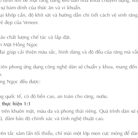
 sự bám dính của thức ăn và vi khuẩn.
lại khớp cắn, độ khít sát và hướng dẫn chi tiết cách vệ sinh răn
vẻ đẹp của Veneer.
ảo chất lượng chế tác và lắp đặt.
Hàm Mặt Hồng Ngọc
ại giúp cải thiện màu sắc, hình dáng và độ đều của răng mà vẫ
 tiên phong ứng dụng công nghệ dán sứ chuẩn y khoa, mang đến
n.
ng Ngọc đều được:
ng quốc tế, có độ bền cao, an toàn cho răng, nướu.
 thực hiện 1:1
 trên khuôn mặt, màu da và phong thái riêng. Quá trình dán sứ 
sứ, đảm bảo độ chính xác và tính nghệ thuật cao.
 tắc xâm lấn tối thiểu, chỉ mài một lớp men cực mỏng để dán