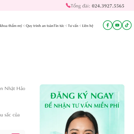
Tổng đài:
024.3927.5565
khoa thẩm mỹ
Quy trình an toàn
Tin tức
Tư vấn
Liên hệ
n Nhật Hảo
u sắc của