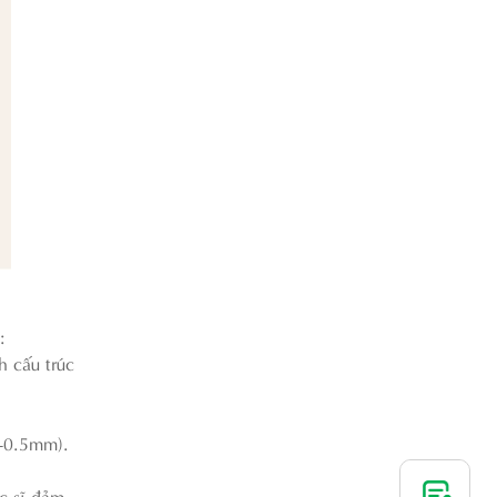
:
h cấu trúc
3-0.5mm).
c sĩ đảm