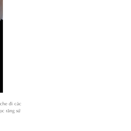
che đi các
ọc răng sứ