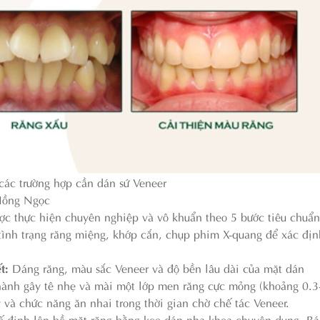
các trường hợp cần dán sứ Veneer
 Hồng Ngọc
c thực hiện chuyên nghiệp và vô khuẩn theo 5 bước tiêu chuẩn
tình trạng răng miệng, khớp cắn, chụp phim X-quang để xác địn
ết:
Dáng răng, màu sắc Veneer và độ bền lâu dài của mặt dán
 hành gây tê nhẹ và mài một lớp men răng cực mỏng (khoảng 0.
và chức năng ăn nhai trong thời gian chờ chế tác Veneer.
ố định lên bề mặt răng bằng keo dán nha khoa chuyên dụng. Bá