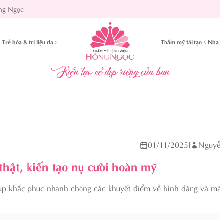
ng Ngọc
Trẻ hóa & trị liệu da
Thẩm mỹ tái tạo
Nha 
Kiến tạo vẻ đẹp riêng của bạn
01/11/2025
|
Nguyễ
thật, kiến tạo nụ cười hoàn mỹ
giúp khắc phục nhanh chóng các khuyết điểm về hình dáng và mà