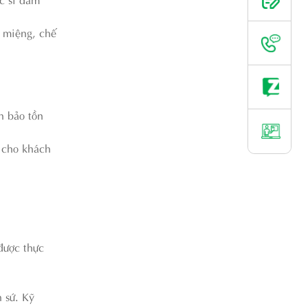
g miệng, chế
n bảo tồn
 cho khách
được thực
 sứ. Kỹ