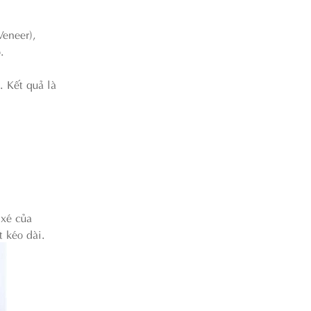
Veneer),
.
. Kết quả là
 xé của
t kéo dài.