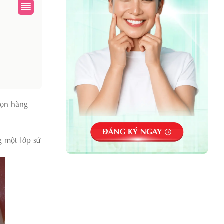
họn hàng
g một lớp sứ