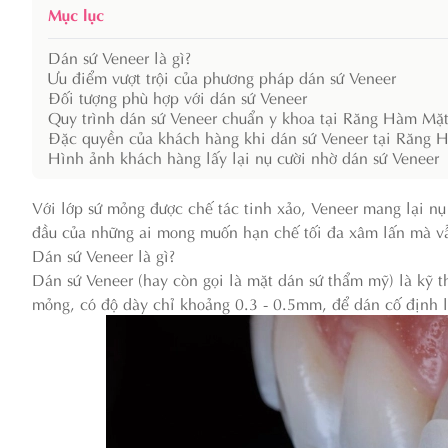
Mục lục
Dán sứ Veneer là gì?
Ưu điểm vượt trội của phương pháp dán sứ Veneer
Đối tượng phù hợp với dán sứ Veneer
Quy trình dán sứ Veneer chuẩn y khoa tại Răng Hàm M
Đặc quyền của khách hàng khi dán sứ Veneer tại Răn
Hình ảnh khách hàng lấy lại nụ cười nhờ dán sứ Veneer
Với lớp sứ mỏng được chế tác tinh xảo, Veneer mang lại nụ 
đầu của những ai mong muốn hạn chế tối đa xâm lấn mà vẫ
Dán sứ Veneer là gì?
Dán sứ Veneer (hay còn gọi là mặt dán sứ thẩm mỹ) là kỹ th
mỏng, có độ dày chỉ khoảng 0.3 - 0.5mm, để dán cố định 