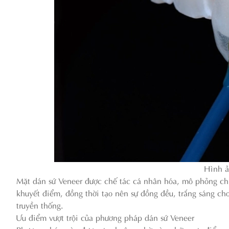
Hình ả
Mặt dán sứ Veneer được chế tác cá nhân hóa, mô phỏng chí
khuyết điểm, đồng thời tạo nên sự đồng đều, trắng sáng c
truyền thống.
Ưu điểm vượt trội của phương pháp dán sứ Veneer