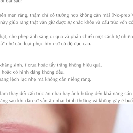
i bật sau:
trên men răng, thậm chí có trường hợp không cần mài (No-prep 
này giúp răng thật vẫn giữ được sự chắc khỏe và cấu trúc vốn có
thật, cho phép ánh sáng đi qua và phản chiếu một cách tự nhiên
ả" như các loại phục hình sứ có độ đục cao.
háng sinh, florua hoặc tẩy trắng không hiệu quả.
 hoặc có hình dáng không đều.
răng lệch lạc nhẹ mà không cần niềng răng.
làm thay đổi cấu trúc ăn nhai hay ảnh hưởng đến khả năng cắn
 răng sau khi dán sứ vẫn ăn nhai bình thường và không gây ê buố