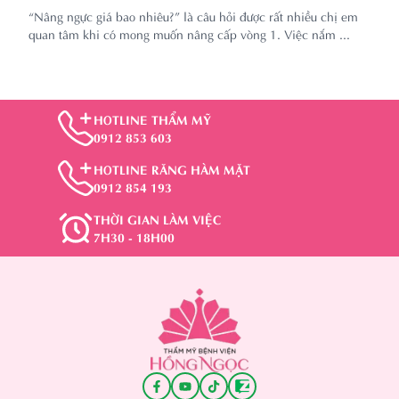
“Nâng ngực giá bao nhiêu?” là câu hỏi được rất nhiều chị em
quan tâm khi có mong muốn nâng cấp vòng 1. Việc nắm ...
HOTLINE THẨM MỸ
0912 853 603
HOTLINE RĂNG HÀM MẶT
0912 854 193
THỜI GIAN LÀM VIỆC
7H30 - 18H00