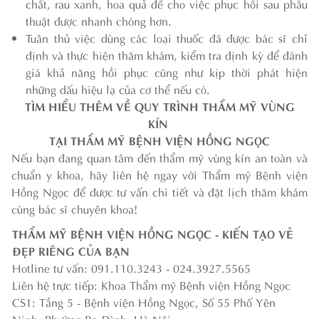
chất, rau xanh, hoa quả để cho việc phục hồi sau phẫu
thuật được nhanh chóng hơn.
Tuân thủ việc dùng các loại thuốc đã được bác sĩ chỉ
định và thực hiện thăm khám, kiểm tra định kỳ để đánh
giá khả năng hồi phục cũng như kịp thời phát hiện
những dấu hiệu lạ của cơ thể nếu có.
TÌM HIỂU THÊM VỀ QUY TRÌNH THẨM MỸ VÙNG
KÍN
TẠI THẨM MỸ BỆNH VIỆN HỒNG NGỌC
Nếu bạn đang quan tâm đến thẩm mỹ vùng kín an toàn và
chuẩn y khoa, hãy liên hệ ngay với Thẩm mỹ Bệnh viện
Hồng Ngọc để được tư vấn chi tiết và đặt lịch thăm khám
cùng bác sĩ chuyên khoa!
THẨM MỸ BỆNH VIỆN HỒNG NGỌC - KIẾN TẠO VẺ
ĐẸP RIÊNG CỦA BẠN
Hotline tư vấn: 091.110.3243 - 024.3927.5565
Liên hệ trực tiếp: Khoa Thẩm mỹ Bệnh viện Hồng Ngọc
CS1: Tầng 5 - Bệnh viện Hồng Ngọc, Số 55 Phố Yên
Ninh, Phường Ba Đình, Hà Nội