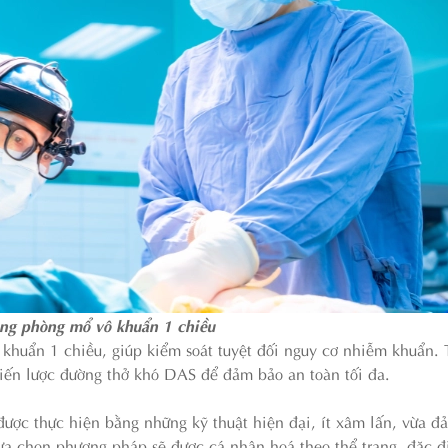
ong phòng mổ vô khuẩn 1 chiều
khuẩn 1 chiều, giúp kiểm soát tuyệt đối nguy cơ nhiễm khuẩn. 
hiến lược đường thở khó DAS để đảm bảo an toàn tối đa.
ợc thực hiện bằng những kỹ thuật hiện đại, ít xâm lấn, vừa đ
ựa chọn phương pháp sẽ được cá nhân hoá theo thể trạng, đặc 