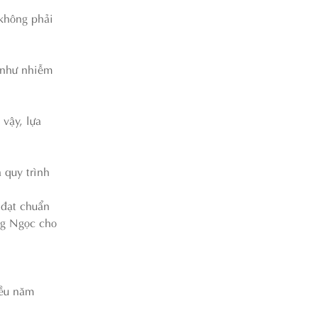
 không phải
g như nhiễm
vậy, lựa
 quy trình
 đạt chuẩn
ng Ngọc cho
iều năm