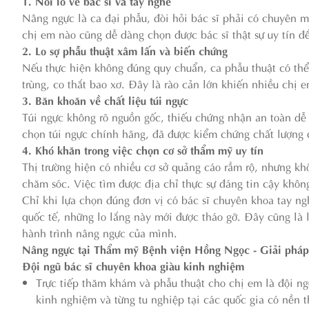
1. Nỗi lo về bác sĩ và tay nghề
Nâng ngực là ca đại phẫu, đòi hỏi bác sĩ phải có chuyên 
chị em nào cũng dễ dàng chọn được bác sĩ thật sự uy tín để
2. Lo sợ phẫu thuật xâm lấn và biến chứng
Nếu thực hiện không đúng quy chuẩn, ca phẫu thuật có thể
trùng, co thắt bao xơ. Đây là rào cản lớn khiến nhiều chị 
3. Băn khoăn về chất liệu túi ngực
Túi ngực không rõ nguồn gốc, thiếu chứng nhận an toàn dễ 
chọn túi ngực chính hãng, đã được kiểm chứng chất lượng 
4. Khó khăn trong việc chọn cơ sở thẩm mỹ uy tín
Thị trường hiện có nhiều cơ sở quảng cáo rầm rộ, nhưng kh
chăm sóc. Việc tìm được địa chỉ thực sự đáng tin cậy khôn
Chỉ khi lựa chọn đúng đơn vị có bác sĩ chuyên khoa tay ng
quốc tế, những lo lắng này mới được tháo gỡ. Đây cũng l
hành trình nâng ngực của mình.
Nâng ngực tại Thẩm mỹ Bệnh viện Hồng Ngọc - Giải pháp 
Đội ngũ bác sĩ chuyên khoa giàu kinh nghiệm
Trực tiếp thăm khám và phẫu thuật cho chị em là đội n
kinh nghiệm và từng tu nghiệp tại các quốc gia có nền