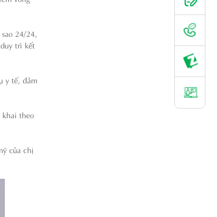
 sao 24/24,
uy trì kết
ụ y tế, đảm
 khai theo
mỹ của chị