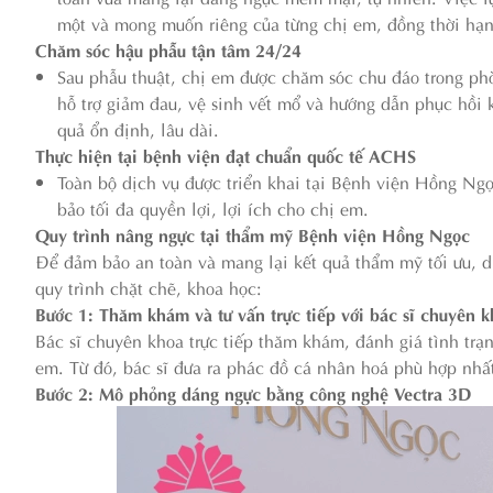
một và mong muốn riêng của từng chị em, đồng thời hạn 
Chăm sóc hậu phẫu tận tâm 24/24
Sau phẫu thuật, chị em được chăm sóc chu đáo trong phòn
hỗ trợ giảm đau, vệ sinh vết mổ và hướng dẫn phục hồi 
quả ổn định, lâu dài.
Thực hiện tại bệnh viện đạt chuẩn quốc tế ACHS
Toàn bộ dịch vụ được triển khai tại Bệnh viện Hồng Ngọ
bảo tối đa quyền lợi, lợi ích cho chị em.
Quy trình nâng ngực tại thẩm mỹ Bệnh viện Hồng Ngọc
Để đảm bảo an toàn và mang lại kết quả thẩm mỹ tối ưu, 
quy trình chặt chẽ, khoa học:
Bước 1: Thăm khám và tư vấn trực tiếp với bác sĩ chuyên 
Bác sĩ chuyên khoa trực tiếp thăm khám, đánh giá tình tr
em. Từ đó, bác sĩ đưa ra phác đồ cá nhân hoá phù hợp nhấ
Bước 2: Mô phỏng dáng ngực bằng công nghệ Vectra 3D