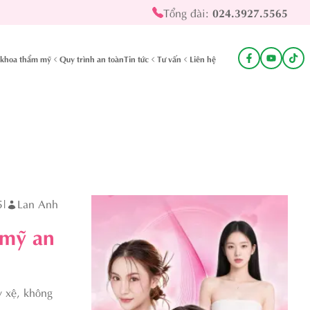
Tổng đài:
024.3927.5565
khoa thẩm mỹ
Quy trình an toàn
Tin tức
Tư vấn
Liên hệ
5
|
Lan Anh
 mỹ an
y xệ, không