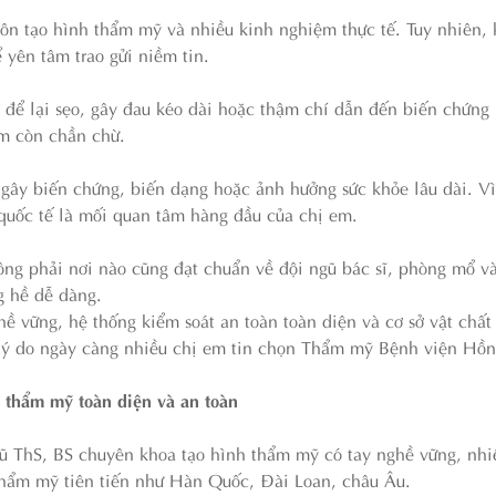
môn tạo hình thẩm mỹ và nhiều kinh nghiệm thực tế. Tuy nhiên,
 yên tâm trao gửi niềm tin.
 để lại sẹo, gây đau kéo dài hoặc thậm chí dẫn đến biến chứn
em còn chần chừ.
gây biến chứng, biến dạng hoặc ảnh hưởng sức khỏe lâu dài. Vì 
quốc tế là mối quan tâm hàng đầu của chị em.
ông phải nơi nào cũng đạt chuẩn về đội ngũ bác sĩ, phòng mổ và
g hề dễ dàng.
hề vững, hệ thống kiểm soát an toàn toàn diện và cơ sở vật chất
à lý do ngày càng nhiều chị em tin chọn Thẩm mỹ Bệnh viện Hồ
thẩm mỹ toàn diện và an toàn
gũ ThS, BS chuyên khoa tạo hình thẩm mỹ có tay nghề vững, nh
 thẩm mỹ tiên tiến như Hàn Quốc, Đài Loan, châu Âu.