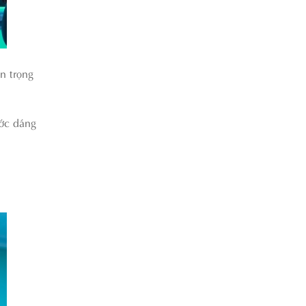
n trọng
ước dáng