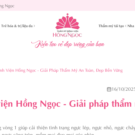
ng Ngọc
Trẻ hóa & trị liệu da
Thẩm mỹ tái tạo
Nha 
Kiến tạo vẻ đẹp riêng của bạn
h Viện Hồng Ngọc - Giải Pháp Thẩm Mỹ An Toàn, Đẹp Bền Vững
16/10/202
iện Hồng Ngọc - Giải pháp thẩm
vòng 1 giúp cải thiện tình trạng ngực lép, ngực nhỏ, ngực chả
 ngực căng tròn, mềm mại đẹp mọi góc nhìn.