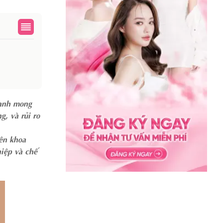
cạnh mong
g, và rủi ro
ên khoa
hiệp và chế