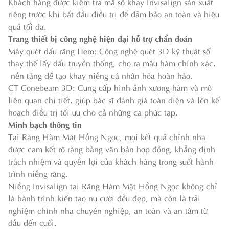
Khách hàng được kiểm tra mã số khay Invisalign sản xuất
riêng trước khi bắt đầu điều trị để đảm bảo an toàn và hiệu
quả tối đa.
Trang thiết bị công nghệ hiện đại hỗ trợ chẩn đoán
Máy quét dấu răng ITero: Công nghệ quét 3D kỹ thuật số
thay thế lấy dấu truyền thống, cho ra mẫu hàm chính xác,
nền tảng để tạo khay niềng cá nhân hóa hoàn hảo.
CT Conebeam 3D: Cung cấp hình ảnh xương hàm và mô
liên quan chi tiết, giúp bác sĩ đánh giá toàn diện và lên kế
hoạch điều trị tối ưu cho cả những ca phức tạp.
Minh bạch thông tin
Tại Răng Hàm Mặt Hồng Ngọc, mọi kết quả chỉnh nha
được cam kết rõ ràng bằng văn bản hợp đồng, khẳng định
trách nhiệm và quyền lợi của khách hàng trong suốt hành
trình niềng răng.
Niềng Invisalign tại Răng Hàm Mặt Hồng Ngọc không chỉ
là hành trình kiến tạo nụ cười đều đẹp, mà còn là trải
nghiệm chỉnh nha chuyên nghiệp, an toàn và an tâm từ
đầu đến cuối.