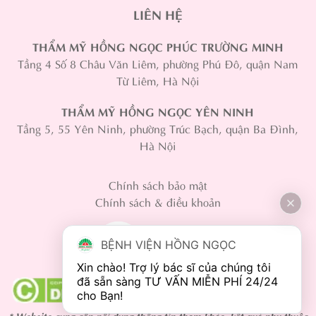
LIÊN HỆ
THẨM MỸ HỒNG NGỌC PHÚC TRƯỜNG MINH
Tầng 4 Số 8 Châu Văn Liêm, phường Phú Đô, quận Nam
Từ Liêm, Hà Nội
THẨM MỸ HỒNG NGỌC YÊN NINH
Tầng 5, 55 Yên Ninh, phường Trúc Bạch, quận Ba Đình,
Hà Nội
Chính sách bảo mật
Chính sách & điều khoản
BỆNH VIỆN HỒNG NGỌC
Xin chào! Trợ lý bác sĩ của chúng tôi 
đã sẵn sàng TƯ VẤN MIỄN PHÍ 24/24 
* Website cung cấp nội dung thông tin tham khảo, kết quả phụ thuộc