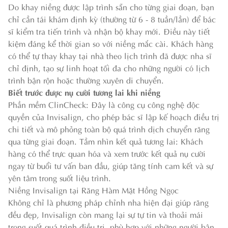
Do khay niềng được lập trình sẵn cho từng giai đoạn, bạn
chỉ cần tái khám định kỳ (thường từ 6 - 8 tuần/lần) để bác
sĩ kiểm tra tiến trình và nhận bộ khay mới. Điều này tiết
kiệm đáng kể thời gian so với niềng mắc cài. Khách hàng
có thể tự thay khay tại nhà theo lịch trình đã được nha sĩ
chỉ định, tạo sự linh hoạt tối đa cho những người có lịch
trình bận rộn hoặc thường xuyên di chuyển.
Biết trước được nụ cười tương lai khi niềng
Phần mềm ClinCheck: Đây là công cụ công nghệ độc
quyền của Invisalign, cho phép bác sĩ lập kế hoạch điều trị
chi tiết và mô phỏng toàn bộ quá trình dịch chuyển răng
qua từng giai đoạn. Tầm nhìn kết quả tương lai: Khách
hàng có thể trực quan hóa và xem trước kết quả nụ cười
ngay từ buổi tư vấn ban đầu, giúp tăng tính cam kết và sự
yên tâm trong suốt liệu trình.
Niềng Invisalign tại Răng Hàm Mặt Hồng Ngọc
Không chỉ là phương pháp chỉnh nha hiện đại giúp răng
đều đẹp, Invisalign còn mang lại sự tự tin và thoải mái
trong suốt quá trình điều trị phù hợp với những người bận