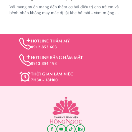
miệng
Với mong muốn mang đến thêm cơ hội điều trị cho trẻ em và
bệnh nhân không may mắc dị tật khe hở môi - vòm miệng ...
HOTLINE THẨM MỸ
0912 853 603
HOTLINE RĂNG HÀM MẶT
0912 854 193
THỜI GIAN LÀM VIỆC
7H30 - 18H00