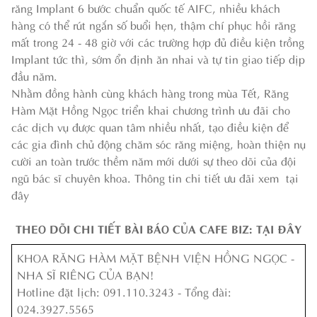
răng Implant 6 bước chuẩn quốc tế AIFC, nhiều khách
hàng có thể rút ngắn số buổi hẹn, thậm chí phục hồi răng
mất trong 24 - 48 giờ với các trường hợp đủ điều kiện trồng
Implant tức thì, sớm ổn định ăn nhai và tự tin giao tiếp dịp
đầu năm.
Nhằm đồng hành cùng khách hàng trong mùa Tết, Răng
Hàm Mặt Hồng Ngọc triển khai chương trình ưu đãi cho
các dịch vụ được quan tâm nhiều nhất, tạo điều kiện để
các gia đình chủ động chăm sóc răng miệng, hoàn thiện nụ
cười an toàn trước thềm năm mới dưới sự theo dõi của đội
ngũ bác sĩ chuyên khoa. Thông tin chi tiết ưu đãi xem
tại
đây
THEO DÕI CHI TIẾT BÀI BÁO CỦA CAFE BIZ:
TẠI ĐÂY
KHOA RĂNG HÀM MẶT BỆNH VIỆN HỒNG NGỌC -
NHA SĨ RIÊNG CỦA BẠN!
Hotline đặt lịch: 091.110.3243 - Tổng đài:
024.3927.5565