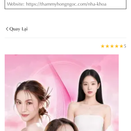
Website: https://thammyhongngoc.com/nha-khoa
Quay Lại
★
★
★
★
★
5