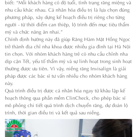
biết: “Mỗi khách hàng có độ tuổi, tình trạng răng miệng và
nhu cầu khác nhau. Cá nhân hóa điều trị là lựa chọn đúng
phương pháp, xây dựng kế hoạch điều trị riêng cho từng
người - từ thời điểm can thiệp, lộ trình đến mục tiêu thẩm
mỹ và chức năng ăn nhai.”
Chính định hướng này đã giúp Răng Hàm Mặt Hồng Ngọc
trở thành địa chỉ nha khoa được nhiều gia đình tại Hà Nội
tin chọn. Với nhóm khách hàng trẻ có nhu cầu chỉnh nha
dịp cận Tết, yếu tố thẩm mỹ và sự linh hoạt trong sinh hoạt
thường được ưu tiên. Vì vậy, niềng răng Invisalign là giải
pháp được các bác sĩ tư vấn nhiều cho nhóm khách hàng
này.
Quá trình điều trị được cá nhân hóa ngay từ khâu lập kế
hoạch thông qua phần mềm ClinCheck, cho phép bác sĩ
mô phỏng chi tiết quá trình dịch chuyển răng, dự đoán lộ
trình, thời gian điều trị và kết quả sau niềng.