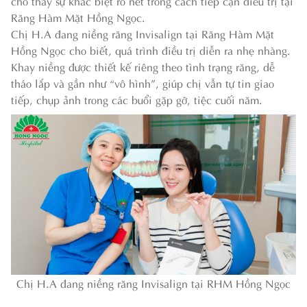
cho thấy sự khác biệt rõ nét trong cách tiếp cận điều trị tại
Răng Hàm Mặt Hồng Ngọc.
Chị H.A đang niềng răng Invisalign tại Răng Hàm Mặt
Hồng Ngọc cho biết, quá trình điều trị diễn ra nhẹ nhàng.
Khay niềng được thiết kế riêng theo tình trạng răng, dễ
tháo lắp và gần như “vô hình”, giúp chị vẫn tự tin giao
tiếp, chụp ảnh trong các buổi gặp gỡ, tiệc cuối năm.
Chị H.A đang niềng răng Invisalign tại RHM Hồng Ngọc