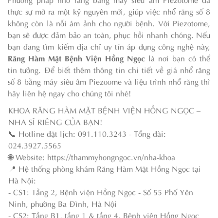
thực sự mở ra một kỷ nguyên mới, giúp việc nhổ răng số 8
không còn là nỗi ám ảnh cho người bệnh. Với Piezotome,
bạn sẽ được đảm bảo an toàn, phục hồi nhanh chóng. Nếu
bạn đang tìm kiếm địa chỉ uy tín áp dụng công nghệ này,
Răng Hàm Mặt Bệnh Viện Hồng Ngọc
là nơi bạn có thể
tin tưởng. Để biết thêm thông tin chi tiết về giá nhổ răng
số 8 bằng máy siêu âm Piezoome và liệu trình nhổ răng thì
hãy liên hệ ngay cho chúng tôi nhé!
KHOA RĂNG HÀM MẶT BỆNH VIỆN HỒNG NGỌC –
NHA SĨ RIÊNG CỦA BẠN!
📞 Hotline đặt lịch: 091.110.3243 - Tổng đài:
024.3927.5565
🌐 Website: https://thammyhongngoc.vn/nha-khoa
📍 Hệ thống phòng khám Răng Hàm Mặt Hồng Ngọc tại
Hà Nội:
- CS1: Tầng 2, Bệnh viện Hồng Ngọc - Số 55 Phố Yên
Ninh, phường Ba Đình, Hà Nội
- CS2: Tầng B1, tầng 1 & tầng 4, Bệnh viện Hồng Ngọc