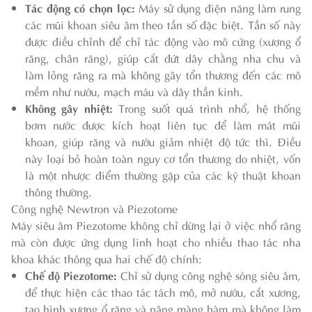
Tác động có chọn lọc:
Máy sử dụng điện năng làm rung
các mũi khoan siêu âm theo tần số đặc biệt. Tần số này
được điều chỉnh để chỉ tác động vào mô cứng (xương ổ
răng, chân răng), giúp cắt đứt dây chằng nha chu và
làm lỏng răng ra mà không gây tổn thương đến các mô
mềm như nướu, mạch máu và dây thần kinh.
Không gây nhiệt:
Trong suốt quá trình nhổ, hệ thống
bơm nước được kích hoạt liên tục để làm mát mũi
khoan, giúp răng và nướu giảm nhiệt độ tức thì. Điều
này loại bỏ hoàn toàn nguy cơ tổn thương do nhiệt, vốn
là một nhược điểm thường gặp của các kỹ thuật khoan
thông thường.
Công nghệ Newtron và Piezotome
Máy siêu âm Piezotome không chỉ dừng lại ở việc nhổ răng
mà còn được ứng dụng linh hoạt cho nhiều thao tác nha
khoa khác thông qua hai chế độ chính:
Chế độ Piezotome:
Chỉ sử dụng công nghệ sóng siêu âm,
để thực hiện các thao tác tách mô, mở nướu, cắt xương,
tạo hình xương ổ răng và nâng màng hàm mà không làm