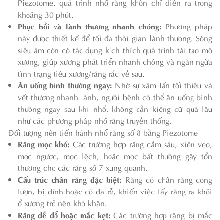
Piezotome, quá trình nhổ răng khôn chỉ diễn ra trong
khoảng 30 phút.
Phục hồi và lành thương nhanh chóng:
Phương pháp
này được thiết kế để tối đa thời gian lành thương. Sóng
siêu âm còn có tác dụng kích thích quá trình tái tạo mô
xương, giúp xương phát triển nhanh chóng và ngăn ngừa
tình trạng tiêu xương/răng rắc về sau.
Ăn uống bình thường ngay:
Nhờ sự xâm lấn tối thiểu và
vết thương nhanh lành, người bệnh có thể ăn uống bình
thường ngay sau khi nhổ, không cần kiêng cữ quá lâu
như các phương pháp nhổ răng truyền thống.
Đối tượng nên tiến hành nhổ răng số 8 bằng Piezotome
Răng mọc khó:
Các trường hợp răng cắm sâu, xiên vẹo,
mọc ngược, mọc lệch, hoặc mọc bất thường gây tổn
thương cho các răng số 7 xung quanh.
Cấu trúc chân răng đặc biệt:
Răng có chân răng cong
lượn, bị dính hoặc có đa rễ, khiến việc lấy răng ra khỏi
ổ xương trở nên khó khăn.
Răng dễ đổ hoặc mắc kẹt:
Các trường hợp răng bị mắc