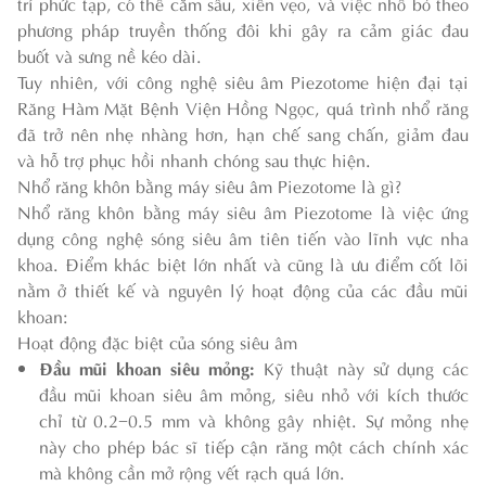
trí phức tạp, có thể cắm sâu, xiên vẹo, và việc nhổ bỏ theo
phương pháp truyền thống đôi khi gây ra cảm giác đau
buốt và sưng nề kéo dài.
Tuy nhiên, với công nghệ siêu âm Piezotome hiện đại tại
Răng Hàm Mặt Bệnh Viện Hồng Ngọc, quá trình nhổ răng
đã trở nên nhẹ nhàng hơn, hạn chế sang chấn, giảm đau
và hỗ trợ phục hồi nhanh chóng sau thực hiện.
Nhổ răng khôn bằng máy siêu âm Piezotome là gì?
Nhổ răng khôn bằng máy siêu âm Piezotome
là việc ứng
dụng công nghệ sóng siêu âm tiên tiến vào lĩnh vực nha
khoa. Điểm khác biệt lớn nhất và cũng là ưu điểm cốt lõi
nằm ở thiết kế và nguyên lý hoạt động của các đầu mũi
khoan:
Hoạt động đặc biệt của sóng siêu âm
Đầu mũi khoan siêu mỏng:
Kỹ thuật này sử dụng các
đầu mũi khoan siêu âm mỏng, siêu nhỏ với kích thước
chỉ từ 0.2−0.5 mm và không gây nhiệt. Sự mỏng nhẹ
này cho phép bác sĩ tiếp cận răng một cách chính xác
mà không cần mở rộng vết rạch quá lớn.