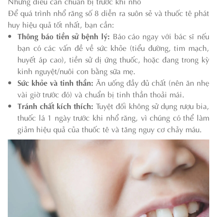
Những điều cần chuẩn bị trước khi nhổ
Để quá trình nhổ răng số 8 diễn ra suôn sẻ và thuốc tê phát
huy hiệu quả tốt nhất, bạn cần:
Thông báo tiền sử bệnh lý:
Báo cáo ngay với bác sĩ nếu
bạn có các vấn đề về sức khỏe (tiểu đường, tim mạch,
huyết áp cao), tiền sử dị ứng thuốc, hoặc đang trong kỳ
kinh nguyệt/nuôi con bằng sữa mẹ.
Sức khỏe và tinh thần:
Ăn uống đầy đủ chất (nên ăn nhẹ
vài giờ trước đó) và chuẩn bị tinh thần thoải mái.
Tránh chất kích thích:
Tuyệt đối không sử dụng rượu bia,
thuốc lá 1 ngày trước khi nhổ răng, vì chúng có thể làm
giảm hiệu quả của thuốc tê và tăng nguy cơ chảy máu.