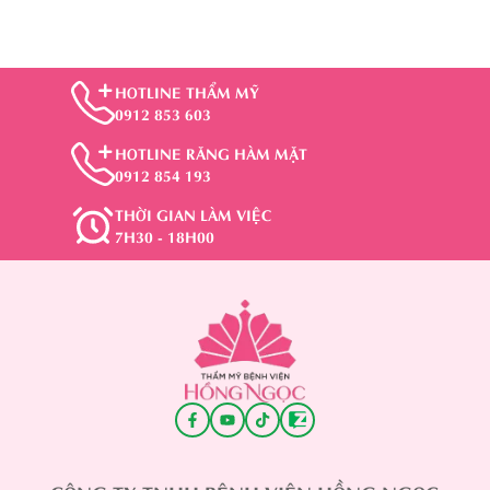
HOTLINE THẨM MỸ
0912 853 603
HOTLINE RĂNG HÀM MẶT
0912 854 193
THỜI GIAN LÀM VIỆC
7H30 - 18H00