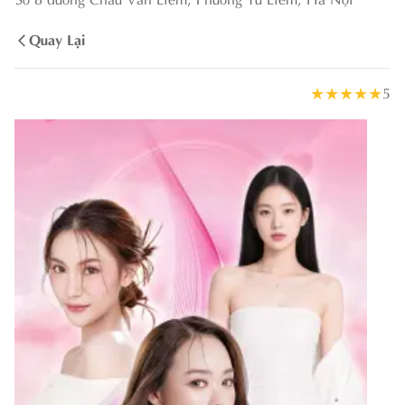
Quay Lại
★
★
★
★
★
5