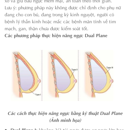
xơ và giữ bầu ngực mềm mại, an toàn theo thời gian.
Lưu ý: phương pháp này không được chỉ định cho phụ nữ
đang cho con bú, đang trong kỳ kinh nguyệt, người có
bệnh lý thần kinh hoặc mắc các bệnh mãn tính về tim
mạch, gan, thận chưa được kiểm soát tốt.
Các phương pháp thực hiện nâng ngực Dual Plane
Các cách thực hiện nâng ngực bằng kỹ thuật Dual Plane
(Ảnh minh họa)
Dual Plane I:
khoảng 2/3 túi ngực được cơ ngực lớn bao