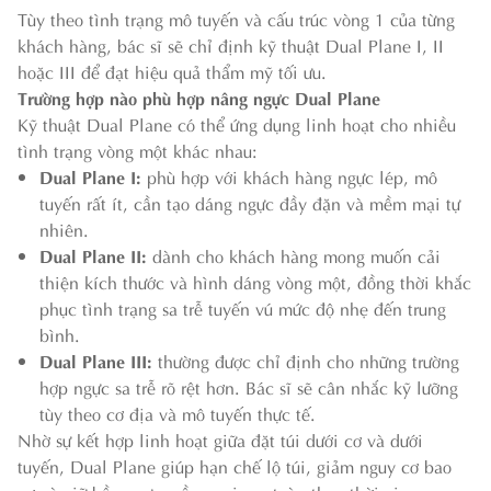
Tùy theo tình trạng mô tuyến và cấu trúc vòng 1 của từng
khách hàng, bác sĩ sẽ chỉ định kỹ thuật Dual Plane I, II
hoặc III để đạt hiệu quả thẩm mỹ tối ưu.
Trường hợp nào phù hợp nâng ngực Dual Plane
Kỹ thuật Dual Plane có thể ứng dụng linh hoạt cho nhiều
tình trạng vòng một khác nhau:
Dual Plane I:
phù hợp với khách hàng ngực lép, mô
tuyến rất ít, cần tạo dáng ngực đầy đặn và mềm mại tự
nhiên.
Dual Plane II:
dành cho khách hàng mong muốn cải
thiện kích thước và hình dáng vòng một, đồng thời khắc
phục tình trạng sa trễ tuyến vú mức độ nhẹ đến trung
bình.
Dual Plane III:
thường được chỉ định cho những trường
hợp ngực sa trễ rõ rệt hơn. Bác sĩ sẽ cân nhắc kỹ lưỡng
tùy theo cơ địa và mô tuyến thực tế.
Nhờ sự kết hợp linh hoạt giữa đặt túi dưới cơ và dưới
tuyến, Dual Plane giúp hạn chế lộ túi, giảm nguy cơ bao