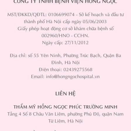
CÔNG TY TNHH BỆNH VIỆN HỒNG NGỌC
MST/ĐKKD/QĐTL: 0106699074 - Sở kế hoạch và đầu tư
thành phố Hà Nội cấp ngày 05/06/2003
Giấy phép hoạt động cơ sở khám chữa bệnh số
002960/HNO - CCHN.
Ngày cấp: 27/11/2012
Địa chỉ: số 55 Yên Ninh, Phường Trúc Bạch, Quận Ba
Đình, Hà Nội
Điện thoại: 02439275568
Email: info@hongngochospital.vn
LIÊN HỆ
THẨM MỸ HỒNG NGỌC PHÚC TRƯỜNG MINH
Tầng 4 Số 8 Châu Văn Liêm, phường Phú Đô, quận Nam
Từ Liêm, Hà Nội