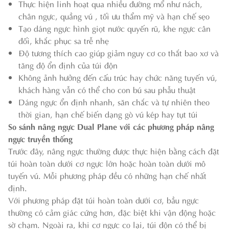
Thực hiện linh hoạt qua nhiều đường mổ như nách,
chân ngực, quầng vú , tối ưu thẩm mỹ và hạn chế sẹo
Tạo dáng ngực hình giọt nước quyến rũ, khe ngực cân
đối, khắc phục sa trễ nhẹ
Độ tương thích cao giúp giảm nguy cơ co thắt bao xơ và
tăng độ ổn định của túi độn
Không ảnh hưởng đến cấu trúc hay chức năng tuyến vú,
khách hàng vẫn có thể cho con bú sau phẫu thuật
Dáng ngực ổn định nhanh, săn chắc và tự nhiên theo
thời gian, hạn chế biến dạng gò vú kép hay tụt túi
So sánh nâng ngực Dual Plane với các phương pháp nâng
ngực truyền thống
Trước đây, nâng ngực thường được thực hiện bằng cách đặt
túi hoàn toàn dưới cơ ngực lớn hoặc hoàn toàn dưới mô
tuyến vú. Mỗi phương pháp đều có những hạn chế nhất
định.
Với phương pháp đặt túi hoàn toàn dưới cơ, bầu ngực
thường có cảm giác cứng hơn, đặc biệt khi vận động hoặc
sờ chạm. Ngoài ra, khi cơ ngực co lại, túi độn có thể bị