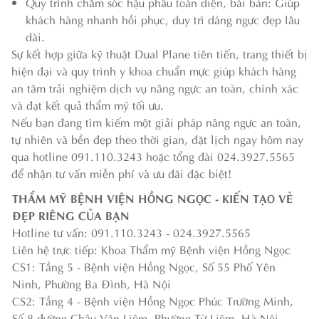
Quy trình chăm sóc hậu phẫu toàn diện, bài bản: Giúp
khách hàng nhanh hồi phục, duy trì dáng ngực đẹp lâu
dài.
Sự kết hợp giữa kỹ thuật Dual Plane tiên tiến, trang thiết bị
hiện đại và quy trình y khoa chuẩn mực giúp khách hàng
an tâm trải nghiệm dịch vụ nâng ngực an toàn, chính xác
và đạt kết quả thẩm mỹ tối ưu.
Nếu bạn đang tìm kiếm một giải pháp nâng ngực an toàn,
tự nhiên và bền đẹp theo thời gian, đặt lịch ngay hôm nay
qua hotline 091.110.3243 hoặc tổng đài 024.3927.5565
để nhận tư vấn miễn phí và ưu đãi đặc biệt!
THẨM MỸ BỆNH VIỆN HỒNG NGỌC - KIẾN TẠO VẺ
ĐẸP RIÊNG CỦA BẠN
Hotline tư vấn: 091.110.3243 - 024.3927.5565
Liên hệ trực tiếp: Khoa Thẩm mỹ Bệnh viện Hồng Ngọc
CS1: Tầng 5 - Bệnh viện Hồng Ngọc, Số 55 Phố Yên
Ninh, Phường Ba Đình, Hà Nội
CS2: Tầng 4 - Bệnh viện Hồng Ngọc Phúc Trường Minh,
Số 8 đường Châu Văn Liêm, Phường Từ Liêm, Hà Nội