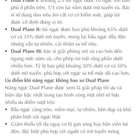
phủ ở phần trên, 1/3 còn lại nằm dưới mô tuyến vú. Bác
sĩ sử dụng dao siêu âm cắt cơ có kiểm soát, giúp túi
được cố định đúng vị trí.
Dual Plane II:
túi ngực được bao phủ khoảng 65% dưới
cơ và 35% dưới mô tuyến, mang lại bầu ngực đầy đặn
nhưng vẫn tự nhiên, cải thiện sa trễ nhẹ.
Dual Plane III:
bác sĩ giải phóng mô vú cao hơn đến
ngang mức núm vú, cho phép túi trải rộng phần dưới
nhiều hơn. Tỷ lệ bao phủ khoảng 50% dưới cơ và 50%
dưới mô tuyến, phù hợp với ngực sa trễ mức độ cao hơn.
Ưu điểm khi nâng ngực không bao xơ Dual Plane
Nâng ngực Dual Plane được xem là giải pháp tối ưu và
hiện đại bậc nhất trong tạo hình vòng một nhờ sở hữu
nhiều ưu điểm vượt trội:
Bầu ngực căng tròn, mềm mại, tự nhiên, bền đẹp và khó
phân biệt với ngực thật
Giảm thiểu tối đa nguy cơ lộ gợn sóng hay hằn viền túi
độn, đặc biệt phù hợp với người có mô tuyến mỏng