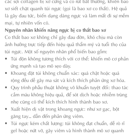
các sợi collagen bị xơ cứng và co rút bất thường, khiến bao
xơ siết chặt quanh túi ngực (gọi là bao xơ co thắt). Hệ quả
là gây đau tức, biến dạng dáng ngực và làm mất đi sự mềm
mại, tự nhiên vốn có.
Nguyên nhân khiến nâng ngực bị co thắt bao xơ
Co thắt bao xơ không chỉ gây đau đớn, khó chịu mà còn
ảnh hưởng trực tiếp đến hiệu quả thẩm mỹ và tuổi thọ của
túi ngực. Một số nguyên nhân phổ biến bao gồm:
Túi độn không tương thích với cơ thể: khiến mô cơ phản
ứng mạnh và tạo mô sẹo dày.
Khoang đặt túi không chuẩn xác: quá chật hoặc quá
rộng đều dễ gây ma sát và kích thích phản ứng xơ hóa.
Quy trình phẫu thuật không vô khuẩn tuyệt đối: thao tác
cầm máu không hiệu quả, để sót dịch hoặc nhiễm trùng
nhẹ cũng có thể kích thích hình thành bao xơ.
Xuất hiện dị vật trong khoang ngực: như xơ gạc, bột
găng tay… dẫn đến phản ứng viêm.
Túi ngực kém chất lượng: túi không đạt chuẩn, dễ rò rỉ
gel hoặc nứt vỡ, gây viêm và hình thành mô xơ quanh