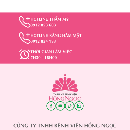
HOTLINE THẨM MỸ
0912 853 603
HOTLINE RĂNG HÀM MẶT
0912 854 193
THỜI GIAN LÀM VIỆC
7H30 - 18H00
CÔNG TY TNHH BỆNH VIỆN HỒNG NGỌC