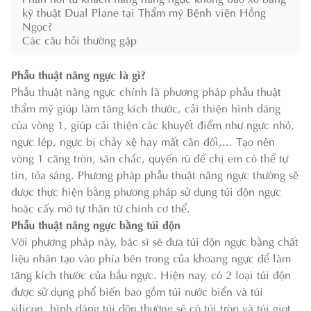
kỹ thuật Dual Plane tại Thẩm mỹ Bệnh viện Hồng
Ngọc?
Các câu hỏi thường gặp
Phẫu thuật nâng ngực là gì?
Phẫu thuật nâng ngực chính là phương pháp phẫu thuật
thẩm mỹ giúp làm tăng kích thước, cải thiện hình dáng
của vòng 1, giúp cải thiện các khuyết điểm như ngực nhỏ,
ngực lép, ngực bị chảy xệ hay mất cân đối,... Tạo nên
vòng 1 căng tròn, săn chắc, quyến rũ để chị em có thể tự
tin, tỏa sáng. Phương pháp phẫu thuật nâng ngực thường sẽ
được thực hiện bằng phương pháp sử dụng túi độn ngực
hoặc cấy mỡ tự thân từ chính cơ thể.
Phẫu thuật nâng ngực bằng túi độn
Với phương pháp này, bác sĩ sẽ đưa túi độn ngực bằng chất
liệu nhân tạo vào phía bên trong của khoang ngực để làm
tăng kích thước của bầu ngực. Hiện nay, có 2 loại túi độn
được sử dụng phổ biến bao gồm túi nước biển và túi
silicon, hình dáng túi độn thường sẽ có túi tròn và túi giọt