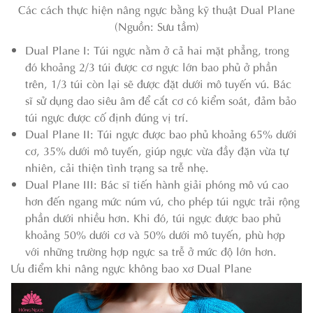
Các cách thực hiện nâng ngực bằng kỹ thuật Dual Plane
(Nguồn: Sưu tầm)
Dual Plane I: Túi ngực nằm ở cả hai mặt phẳng, trong
đó khoảng 2/3 túi được cơ ngực lớn bao phủ ở phần
trên, 1/3 túi còn lại sẽ được đặt dưới mô tuyến vú. Bác
sĩ sử dụng dao siêu âm để cắt cơ có kiểm soát, đảm bảo
túi ngực được cố định đúng vị trí.
Dual Plane II: Túi ngực được bao phủ khoảng 65% dưới
cơ, 35% dưới mô tuyến, giúp ngực vừa đầy đặn vừa tự
nhiên, cải thiện tình trạng sa trễ nhẹ.
Dual Plane III: Bác sĩ tiến hành giải phóng mô vú cao
hơn đến ngang mức núm vú, cho phép túi ngực trải rộng
phần dưới nhiều hơn. Khi đó, túi ngực được bao phủ
khoảng 50% dưới cơ và 50% dưới mô tuyến, phù hợp
với những trường hợp ngực sa trễ ở mức độ lớn hơn.
Ưu điểm khi nâng ngực không bao xơ Dual Plane