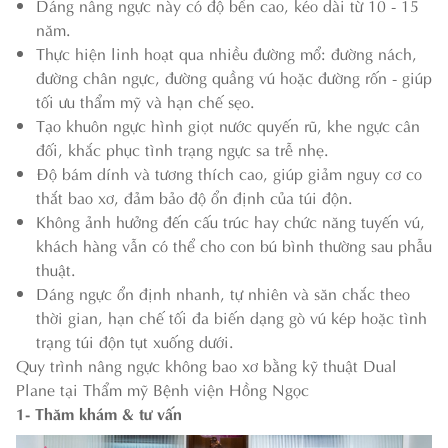
Dáng nâng ngực này có độ bền cao, kéo dài từ 10 - 15
năm.
Thực hiện linh hoạt qua nhiều đường mổ: đường nách,
đường chân ngực, đường quầng vú hoặc đường rốn - giúp
tối ưu thẩm mỹ và hạn chế sẹo.
Tạo khuôn ngực hình giọt nước quyến rũ, khe ngực cân
đối, khắc phục tình trạng ngực sa trễ nhẹ.
Độ bám dính và tương thích cao, giúp giảm nguy cơ co
thắt bao xơ, đảm bảo độ ổn định của túi độn.
Không ảnh hưởng đến cấu trúc hay chức năng tuyến vú,
khách hàng vẫn có thể cho con bú bình thường sau phẫu
thuật.
Dáng ngực ổn định nhanh, tự nhiên và săn chắc theo
thời gian, hạn chế tối đa biến dạng gò vú kép hoặc tình
trạng túi độn tụt xuống dưới.
Quy trình nâng ngực không bao xơ bằng kỹ thuật Dual
Plane tại Thẩm mỹ Bệnh viện Hồng Ngọc
1- Thăm khám & tư vấn