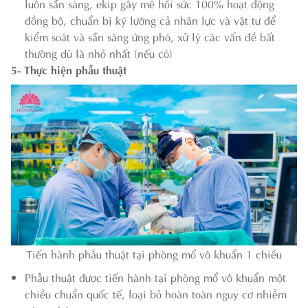
luôn sẵn sàng, ekip gây mê hồi sức 100% hoạt động
đồng bộ, chuẩn bị kỹ lưỡng cả nhân lực và vật tư để
kiểm soát và sẵn sàng ứng phó, xử lý các vấn đề bất
thường dù là nhỏ nhất (nếu có)
5- Thực hiện phẫu thuật
Tiến hành phẫu thuật tại phòng mổ vô khuẩn 1 chiều
Phẫu thuật được tiến hành tại phòng mổ vô khuẩn một
chiều chuẩn quốc tế, loại bỏ hoàn toàn nguy cơ nhiễm