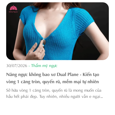
30/07/2026
- Thẩm mỹ ngực
n
Nâng ngực không bao xơ Dual Plane - Kiến tạo
vòng 1 căng tròn, quyến rũ, mềm mại tự nhiên
Sở hữu vòng 1 căng tròn, quyến rũ là mong muốn của
V
m
hầu hết phái đẹp. Tuy nhiên, nhiều người vẫn e ngại
s
trước nguy cơ biến chứng bao xơ sau nâng ngực: tình
t
trạng khiến ngực cứng, đau tức và biến ...
b