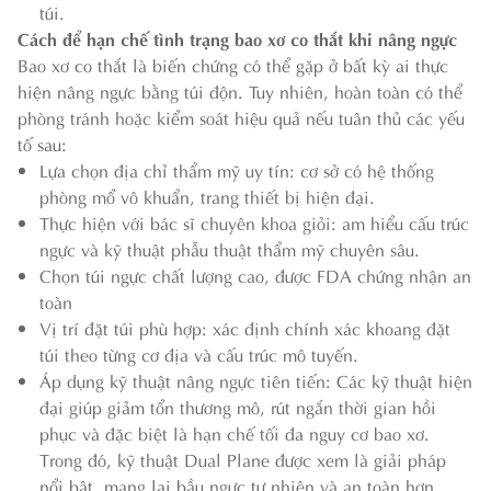
túi.
Cách để hạn chế tình trạng bao xơ co thắt khi nâng ngực
Bao xơ co thắt là biến chứng có thể gặp ở bất kỳ ai thực
hiện nâng ngực bằng túi độn. Tuy nhiên, hoàn toàn có thể
phòng tránh hoặc kiểm soát hiệu quả nếu tuân thủ các yếu
tố sau:
Lựa chọn địa chỉ thẩm mỹ uy tín: cơ sở có hệ thống
phòng mổ vô khuẩn, trang thiết bị hiện đại.
Thực hiện với bác sĩ chuyên khoa giỏi: am hiểu cấu trúc
ngực và kỹ thuật phẫu thuật thẩm mỹ chuyên sâu.
Chọn túi ngực chất lượng cao, được FDA chứng nhận an
toàn
Vị trí đặt túi phù hợp: xác định chính xác khoang đặt
túi theo từng cơ địa và cấu trúc mô tuyến.
Áp dụng kỹ thuật nâng ngực tiên tiến: Các kỹ thuật hiện
đại giúp giảm tổn thương mô, rút ngắn thời gian hồi
phục và đặc biệt là hạn chế tối đa nguy cơ bao xơ.
Trong đó, kỹ thuật Dual Plane được xem là giải pháp
nổi bật, mang lại bầu ngực tự nhiên và an toàn hơn.