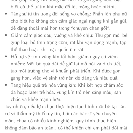
biệt có thể tự tin khi mặc đồ lót mỏng hoặc bikini.
Tăng sự tự tin trong đời sống vợ chồng: Phần lớn phụ nữ
cho biết họ không còn cảm giác ngại ngùng khi gần gũi,
dễ dàng thoải mái hơn trong “chuyện chăn gối”.
Giảm cảm giác đau, vướng và khó chịu: Thu gọn môi bé
giúp loại bỏ tình trạng cộm, rát khi vận động mạnh, tập
thể thao hoặc khi mặc quần ôm sát.
Hỗ trợ vệ sinh vùng kín tốt hơn, giảm nguy cơ viêm
nhiễm: Môi bé quá dài dễ giữ lại mồ hôi và dịch tiết,
tạo môi trường cho vi khuẩn phát triển. Khi được gọn
gàng hơn, việc vệ sinh trở nên dễ dàng và hiệu quả.
Tăng hiệu quả trẻ hóa vùng kín: Khi kết hợp chăm sóc
da hoặc laser trẻ hóa, vùng kín trở nên sáng màu, săn
chắc và khỏe mạnh hơn.
Tuy nhiên, nếu lựa chọn thực hiện tạo hình môi bé tại các
cơ sở thẩm mỹ thiếu uy tín, bởi các bác sĩ yếu chuyên
môn, chưa có nhiều kinh nghiệm, quy trình thực hiện
không đảm bảo an toàn… có thể khiến chị em phải đối mặt