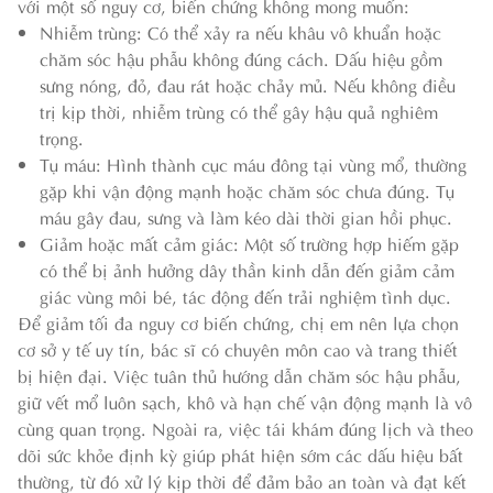
với một số nguy cơ, biến chứng không mong muốn:
Nhiễm trùng: Có thể xảy ra nếu khâu vô khuẩn hoặc
chăm sóc hậu phẫu không đúng cách. Dấu hiệu gồm
sưng nóng, đỏ, đau rát hoặc chảy mủ. Nếu không điều
trị kịp thời, nhiễm trùng có thể gây hậu quả nghiêm
trọng.
Tụ máu: Hình thành cục máu đông tại vùng mổ, thường
gặp khi vận động mạnh hoặc chăm sóc chưa đúng. Tụ
máu gây đau, sưng và làm kéo dài thời gian hồi phục.
Giảm hoặc mất cảm giác: Một số trường hợp hiếm gặp
có thể bị ảnh hưởng dây thần kinh dẫn đến giảm cảm
giác vùng môi bé, tác động đến trải nghiệm tình dục.
Để giảm tối đa nguy cơ biến chứng, chị em nên lựa chọn
cơ sở y tế uy tín, bác sĩ có chuyên môn cao và trang thiết
bị hiện đại. Việc tuân thủ hướng dẫn chăm sóc hậu phẫu,
giữ vết mổ luôn sạch, khô và hạn chế vận động mạnh là vô
cùng quan trọng. Ngoài ra, việc tái khám đúng lịch và theo
dõi sức khỏe định kỳ giúp phát hiện sớm các dấu hiệu bất
thường, từ đó xử lý kịp thời để đảm bảo an toàn và đạt kết