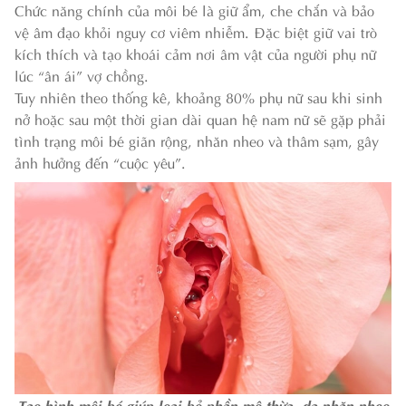
Chức năng chính của môi bé là giữ ẩm, che chắn và bảo
vệ âm đạo khỏi nguy cơ viêm nhiễm. Đặc biệt giữ vai trò
kích thích và tạo khoái cảm nơi âm vật của người phụ nữ
lúc “ân ái” vợ chồng.
Tuy nhiên theo thống kê, khoảng 80% phụ nữ sau khi sinh
nở hoặc sau một thời gian dài quan hệ nam nữ sẽ gặp phải
tình trạng môi bé giãn rộng, nhăn nheo và thâm sạm, gây
ảnh hưởng đến “cuộc yêu”.
Tạo hình môi bé giúp loại bỏ phần mô thừa, da nhăn nheo