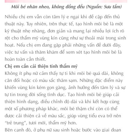
Môi bé nhăn nheo, không đồng đều (Nguồn: Sưu tầm)
Nhiều chị em vẫn còn tâm lý e ngại khi đề cập đến thủ
thuật này. Tuy nhiên, trên thực tế, tạo hình môi bé là một
kỹ thuật nhẹ nhàng, đơn giản và mang lại nhiều lợi ích rõ
rệt cho thẩm mỹ vùng kín cũng như sự thoải mái trong sinh
hoạt. Nếu chị em đang gặp phải những vấn đề dưới đây,
việc tư vấn và thăm khám để xem xét tạo hình môi bé là
hoàn toàn cần thiết.
Chị em cần cải thiện tính thẩm mỹ
Không ít phụ nữ cảm thấy tự ti khi môi bé quá dài, không
cân đối hoặc có màu sắc thâm sạm. Những đặc điểm này
khiến vùng kín kém gọn gàng, ảnh hưởng đến tâm lý và sự
tự tin trong đời sống tình dục. Tạo hình môi bé giúp cải
thiện hình dạng, điều chỉnh độ dài và khi kết hợp cùng
một số phương pháp khác, môi bé thậm chí còn có thể
được cải thiện cả về màu sắc, giúp vùng tiểu eva trở nên
“trẻ trung”, tươi mới, thẩm mỹ hơn.
Bên cạnh đó, ở phụ nữ sau sinh hoặc bước vào giai đoạn