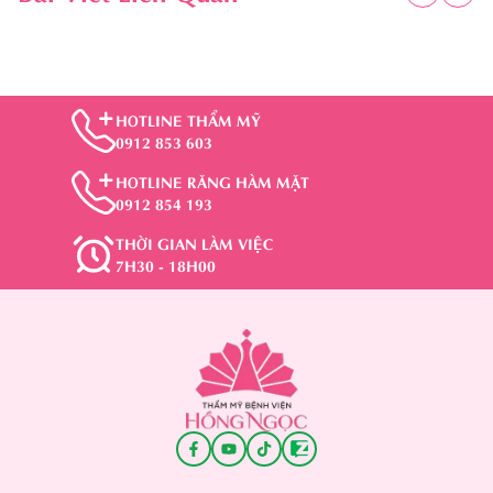
HOTLINE THẨM MỸ
0912 853 603
HOTLINE RĂNG HÀM MẶT
0912 854 193
THỜI GIAN LÀM VIỆC
7H30 - 18H00