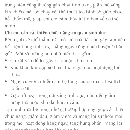
trung niên cũng thường gặp phải tình trạng giãn mô vùng
kín khiến môi bé chảy xệ, thủ thuật tạo hình sẽ giúp phục
hồi thẩm mỹ, giúp chị em cảm thấy tự tin hơn về cơ thể
mình.
Chị em cần cải thiện chức năng cơ quan sinh dục
Bên cạnh yếu tố thẩm mỹ, môi bé quá dài còn gây ra nhiều
bất tiện trong sinh hoạt hằng ngày cũng như chuyện “chăn
gối”. Một số trường hợp phổ biến bao gồm:
Cọ xát vào đồ lót gây đau hoặc khó chịu.
Khó khăn khi đạp xe hoặc tham gia các hoạt động thể
thao.
Nguy cơ viêm nhiễm âm hộ tăng cao do ma sát và tích
tụ ẩm ướt.
Gặp trở ngại trong đời sống tình dục, dẫn đến giảm
hứng thú hoặc khó đạt khoái cảm.
Tạo hình môi bé trong những trường hợp này giúp cải thiện
chức năng, giảm đau, giảm viêm và mang lại sự thoải mái
trong mọi hoạt động hằng ngày, tăng hưng phấn, mang lại
cảm giác thăng hoa hơn khi quan hệ.