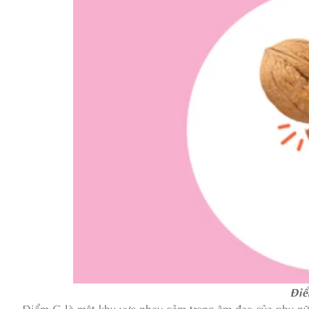
Điể
Điểm G là một khu vực nhạy cảm trong âm đạo của phụ nữ