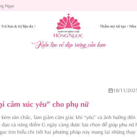
ng Ngọc
Trẻ hóa & trị liệu da
Thẩm mỹ tái tạo
Nha 
Kiến tạo vẻ đẹp riêng của bạn
18/11/202
ại cảm xúc yêu” cho phụ nữ
o, kém săn chắc, làm giảm cảm giác khi “yêu” và ảnh hưởng đến s
âm đạo và nâng điểm G ngày càng được lựa chọn để giúp phụ nữ 
 tìm hiểu chi tiết hai phương pháp này mang lại những thay 