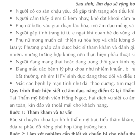
Sau sinh, âm đạo sẽ rộng hơ
Người có cơ sàn chậu yếu, dễ gặp tình trạng són tiểu k
Người cảm thấy điểm G kém nhạy, khó đạt khoái cảm h
Phụ nữ bước vào giai đoạn lão hóa, mô âm đạo mỏng và
Người gặp tình trạng tự ti, e ngại khi quan hệ do vùng k
Phụ nữ mong muốn cải thiện sự hòa hợp và chất lượng đ
Lưu ý: Phương pháp cần được bác sĩ thăm khám và đánh giá
nhiên, những trường hợp không nên thực hiện phẫu thuật 
Người đang mang thai hoặc đang trong thời gian kinh ng
Đang mắc các bệnh lý phụ khoa như nhiễm khuẩn, bị nấm
bất thường, nhiễm HPV sinh dục đang theo dõi và điều t
Mắc các bệnh lý mạn tính như đái tháo đường, tim mạc
Quy trình thực hiện siết cơ âm đạo, nâng điểm G tại Th
Tại Thẩm mỹ Bệnh viện Hồng Ngọc, hai dịch vụ siết cơ âm
an toàn, kín đáo và thoải mái cho khách hàng.
Bước 1: Thăm khám và tư vấn
Bác sĩ chuyên khoa tạo hình thẩm mỹ trực tiếp thăm khám,
đưa ra phác đồ riêng phù hợp từng trường hợp.
Bước 2: Làm xét nghiệm cần thiết và chuẩn bị cho phẫu th