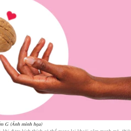
m G (Ảnh minh họa)
, khi được kích thích có thể mang lại khoái cảm mạnh mẽ. “N