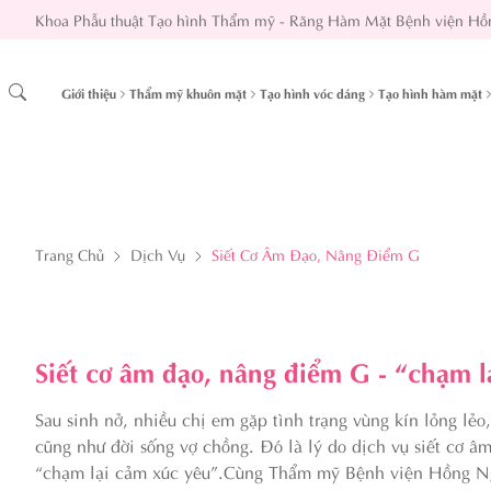
Khoa Phẫu thuật Tạo hình Thẩm mỹ - Răng Hàm Mặt Bệnh viện Hồ
Giới thiệu
Thẩm mỹ khuôn mặt
Tạo hình vóc dáng
Tạo hình hàm mặt
Trang Chủ
Dịch Vụ
Siết Cơ Âm Đạo, Nâng Điểm G
Siết cơ âm đạo, nâng điểm G - “chạm l
Sau sinh nở, nhiều chị em gặp tình trạng vùng kín lỏng lẻ
cũng như đời sống vợ chồng. Đó là lý do dịch vụ siết cơ 
“chạm lại cảm xúc yêu”.Cùng Thẩm mỹ Bệnh viện Hồng Ngọc