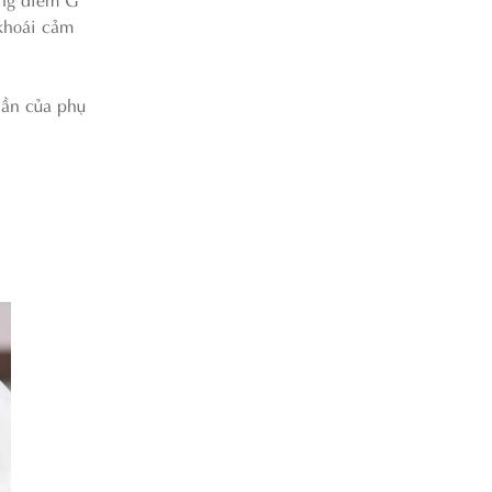
 khoái cảm
hần của phụ