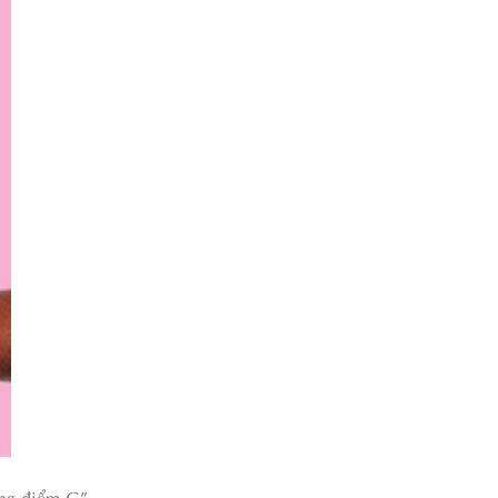
âng điểm G”