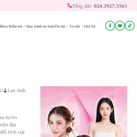
Tổng đài:
024.3927.5565
khoa thẩm mỹ
Quy trình an toàn
Tin tức
Tư vấn
Liên hệ
5
|
Lan Anh
ự tự tin
hiện đại
đổi tích cực