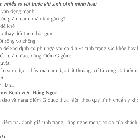
n nhiều so với trước khi sinh (Ảnh minh họa)
hi vận động mạnh
oặc giảm cảm nhận khi gần gũi
 dễ khô
ín thay đổi theo thời gian
ời sống vợ chồng
 để xác định có phù hợp với cơ địa và tình trạng sức khỏe hay 
siết cơ âm đạo, nâng điểm G gồm:
uyệt.
 sinh dục, chảy máu âm đạo bất thường, cổ tử cung có biến đ
rị.
h, lao…
ẩm mỹ Bệnh viện Hồng Ngọc
 đạo và nâng điểm G được thực hiện theo quy trình chuẩn y kh
 kiểm tra, đánh giá tình trạng, lắng nghe mong muốn của khách
uật