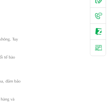
không. Tuy
ổi tế bào
oa, đảm bảo
 hàng và