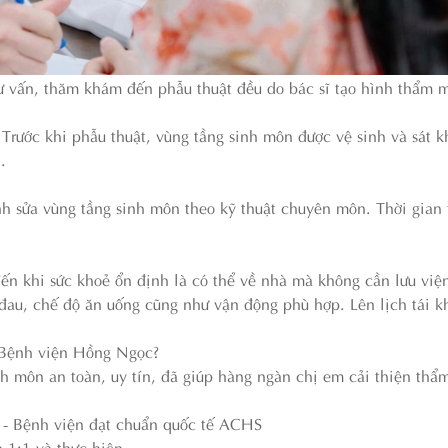
ư vấn, thăm khám đến phẫu thuật đều do bác sĩ tạo hình thẩm 
 Trước khi phẫu thuật, vùng tầng sinh môn được vệ sinh và sát k
.
nh sửa vùng tầng sinh môn theo kỹ thuật chuyên môn. Thời gian 
n khi sức khoẻ ổn định là có thể về nhà mà không cần lưu viện
đau, chế độ ăn uống cũng như vận động phù hợp. Lên lịch tái k
 Bệnh viện Hồng Ngọc?
 môn an toàn, uy tín, đã giúp hàng ngàn chị em cải thiện thẩ
c - Bệnh viện đạt chuẩn quốc tế ACHS
n 1:1 và thực hiện.