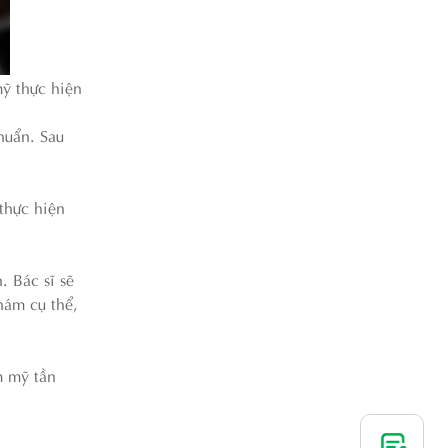
mỹ thực hiện
huẩn. Sau
thực hiện
. Bác sĩ sẽ
hám cụ thể,
m mỹ tần