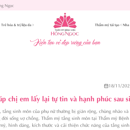
ng Ngọc
Trẻ hóa & trị liệu da
Thẩm mỹ tái tạo
Nha 
Kiến tạo vẻ đẹp riêng của bạn
18/11/202
 chị em lấy lại tự tin và hạnh phúc sau s
), tầng sinh môn của phụ nữ thường bị giãn rộng, chùng nhão và
ong đời sống vợ chồng. Thẩm mỹ tầng sinh môn tại Thẩm mỹ Bện
 mỹ, hình dáng, kích thước và cải thiện chức năng của tầng sin