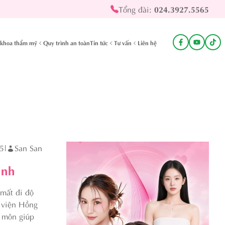
Tổng đài:
024.3927.5565
khoa thẩm mỹ
Quy trình an toàn
Tin tức
Tư vấn
Liên hệ
5
|
San San
inh
 mất đi độ
h viện Hồng
h môn giúp