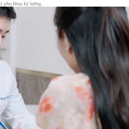
lý phụ khoa kỹ lưỡng.