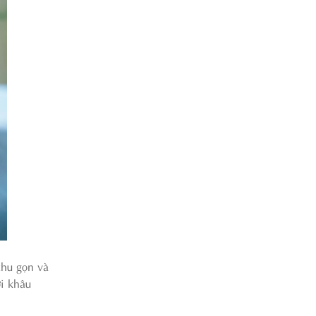
thu gọn và
ời khâu