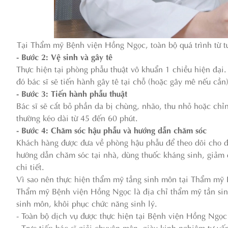
Tại Thẩm mỹ Bệnh viện Hồng Ngọc, toàn bộ quá trình từ t
- Bước 2: Vệ sinh và gây tê
Thực hiện tại phòng phẫu thuật vô khuẩn 1 chiều hiện đại.
đó bác sĩ sẽ tiến hành gây tê tại chỗ (hoặc gây mê nếu cần)
- Bước 3: Tiến hành phẫu thuật
Bác sĩ sẽ cắt bỏ phần da bị chùng, nhão, thu nhỏ hoặc chỉ
thường kéo dài từ 45 đến 60 phút.
- Bước 4: Chăm sóc hậu phẫu và hướng dẫn chăm sóc
Khách hàng được đưa về phòng hậu phẫu để theo dõi cho đế
hướng dẫn chăm sóc tại nhà, dùng thuốc kháng sinh, giảm 
chi tiết.
Vì sao nên thực hiện thẩm mỹ tầng sinh môn tại Thẩm mỹ
Thẩm mỹ Bệnh viện Hồng Ngọc là địa chỉ thẩm mỹ tần sinh
sinh môn, khôi phục chức năng sinh lý.
- Toàn bộ dịch vụ được thực hiện tại Bệnh viện Hồng Ngọ
- Trực tiếp bác sĩ giỏi chuyên môn, giàu kinh nghiệm tư vấ