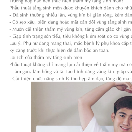
Trường hợp nào nên thực hiện thẩm mỹ tầng sinh môn?
Phẫu thuật tầng sinh môn được khuyến khích dành cho nhữ
- Đã sinh thường nhiều lần, vùng kín bị giãn rộng, kém đàn
- Có sẹo xấu, biến dạng hoặc mất cân đối vùng tầng sinh 
- Muốn cải thiện thẩm mỹ vùng kín, tăng cảm giác khi gần
- Gặp tình trạng són tiểu, tiểu không kiểm soát do cơ vùng
Lưu ý: Phụ nữ đang mang thai, mắc bệnh lý phụ khoa cấp 
kỹ càng trước khi thực hiện để đảm bảo an toàn.
Lợi ích của thẩm mỹ tầng sinh môn
Phẫu thuật không chỉ mang lại cải thiện về thẩm mỹ mà cò
- Làm gọn, làm hồng và tái tạo hình dáng vùng kín giúp vùn
- Cải thiện chức năng sinh lý thu hẹp âm đạo, tăng độ ma 