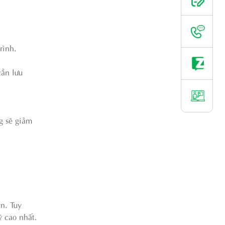
rình.
cần lưu
g sẽ giảm
n. Tuy
ỹ cao nhất.