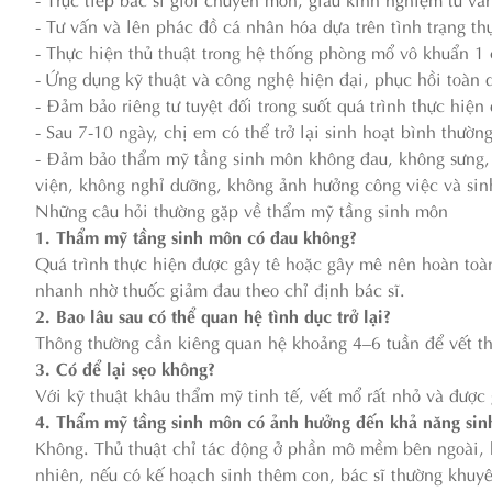
- Tư vấn và lên phác đồ cá nhân hóa dựa trên tình trạng 
- Thực hiện thủ thuật trong hệ thống phòng mổ vô khuẩn 1 
- Ứng dụng kỹ thuật và công nghệ hiện đại, phục hồi toàn
- Đảm bảo riêng tư tuyệt đối trong suốt quá trình thực hiện
- Sau 7-10 ngày, chị em có thể trở lại sinh hoạt bình thườn
- Đảm bảo thẩm mỹ tầng sinh môn không đau, không sưng, k
viện, không nghỉ dưỡng, không ảnh hưởng công việc và sin
Những câu hỏi thường gặp về thẩm mỹ tầng sinh môn
1. Thẩm mỹ tầng sinh môn có đau không?
Quá trình thực hiện được gây tê hoặc gây mê nên hoàn toàn
nhanh nhờ thuốc giảm đau theo chỉ định bác sĩ.
2. Bao lâu sau có thể quan hệ tình dục trở lại?
Thông thường cần kiêng quan hệ khoảng 4–6 tuần để vết t
3. Có để lại sẹo không?
Với kỹ thuật khâu thẩm mỹ tinh tế, vết mổ rất nhỏ và được 
4. Thẩm mỹ tầng sinh môn có ảnh hưởng đến khả năng sin
Không. Thủ thuật chỉ tác động ở phần mô mềm bên ngoài, 
nhiên, nếu có kế hoạch sinh thêm con, bác sĩ thường khuyê