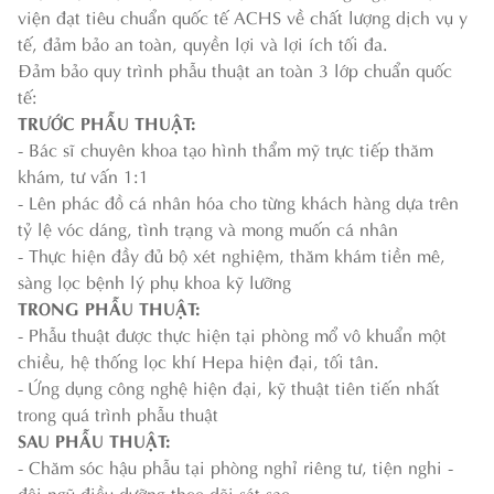
viện đạt tiêu chuẩn quốc tế ACHS về chất lượng dịch vụ y
tế, đảm bảo an toàn, quyền lợi và lợi ích tối đa.
Đảm bảo quy trình phẫu thuật an toàn 3 lớp chuẩn quốc
tế:
TRƯỚC PHẪU THUẬT:
- Bác sĩ chuyên khoa tạo hình thẩm mỹ trực tiếp thăm
khám, tư vấn 1:1
- Lên phác đồ cá nhân hóa cho từng khách hàng dựa trên
tỷ lệ vóc dáng, tình trạng và mong muốn cá nhân
- Thực hiện đầy đủ bộ xét nghiệm, thăm khám tiền mê,
sàng lọc bệnh lý phụ khoa kỹ lưỡng
TRONG PHẪU THUẬT:
- Phẫu thuật được thực hiện tại phòng mổ vô khuẩn một
chiều, hệ thống lọc khí Hepa hiện đại, tối tân.
- Ứng dụng công nghệ hiện đại, kỹ thuật tiên tiến nhất
trong quá trình phẫu thuật
SAU PHẪU THUẬT:
- Chăm sóc hậu phẫu tại phòng nghỉ riêng tư, tiện nghi -
đội ngũ điều dưỡng theo dõi sát sao.