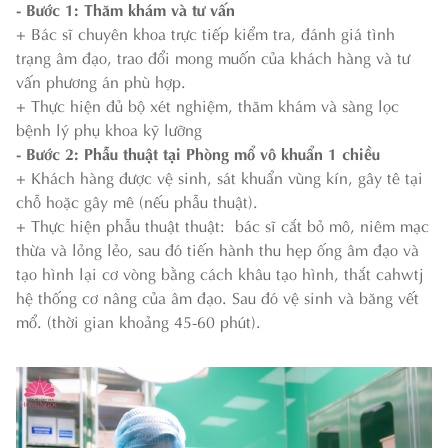
- Bước 1: Thăm khám và tư vấn
+ Bác sĩ chuyên khoa trực tiếp kiểm tra, đánh giá tình
trạng âm đạo, trao đổi mong muốn của khách hàng và tư
vấn phương án phù hợp.
+ Thực hiện đủ bộ xét nghiệm, thăm khám và sàng lọc
bệnh lý phụ khoa kỹ lưỡng
- Bước 2: Phẫu thuật tại Phòng mổ vô khuẩn 1 chiều
+ Khách hàng được vệ sinh, sát khuẩn vùng kín, gây tê tại
chỗ hoặc gây mê (nếu phẫu thuật).
+ Thực hiện phẫu thuật thuật: bác sĩ cắt bỏ mô, niêm mạc
thừa và lỏng lẻo, sau đó tiến hành thu hẹp ống âm đạo và
tạo hình lại cơ vòng bằng cách khâu tạo hình, thắt cahwtj
hệ thống cơ nâng của âm đạo. Sau đó vệ sinh và băng vết
mổ. (thời gian khoảng 45-60 phút).