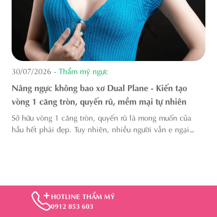
30/07/2026
- Thẩm mỹ ngực
n
Nâng ngực không bao xơ Dual Plane - Kiến tạo
vòng 1 căng tròn, quyến rũ, mềm mại tự nhiên
Sở hữu vòng 1 căng tròn, quyến rũ là mong muốn của
V
m
hầu hết phái đẹp. Tuy nhiên, nhiều người vẫn e ngại
s
trước nguy cơ biến chứng bao xơ sau nâng ngực: tình
t
trạng khiến ngực cứng, đau tức và biến ...
b
HOTLINE THẨM MỸ
0912 853 603