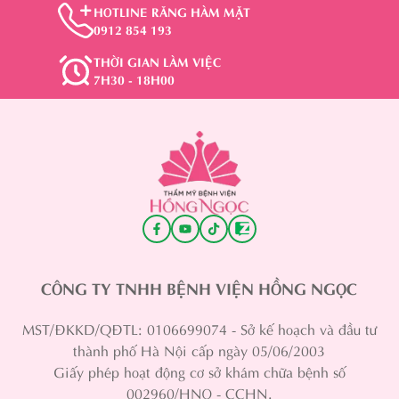
HOTLINE RĂNG HÀM MẶT
0912 854 193
THỜI GIAN LÀM VIỆC
7H30 - 18H00
CÔNG TY TNHH BỆNH VIỆN HỒNG NGỌC
MST/ĐKKD/QĐTL: 0106699074 - Sở kế hoạch và đầu tư
thành phố Hà Nội cấp ngày 05/06/2003
Giấy phép hoạt động cơ sở khám chữa bệnh số
002960/HNO - CCHN.