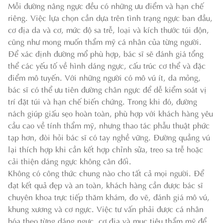
Mỗi đường nâng ngực đều có những ưu điểm và hạn chế
riêng. Việc lựa chọn cần dựa trên tình trạng ngực ban đầu,
cơ địa da và cơ, mức độ sa trễ, loại và kích thước túi độn,
cũng như mong muốn thẩm mỹ cá nhân của từng người.
Để xác định đường mổ phù hợp, bác sĩ sẽ đánh giá tổng
thể các yếu tố về hình dáng ngực, cấu trúc cơ thể và đặc
điểm mô tuyến. Với những người có mô vú ít, da mỏng,
bác sĩ có thể ưu tiên đường chân ngực để dễ kiểm soát vị
trí đặt túi và hạn chế biến chứng. Trong khi đó, đường
nách giúp giấu sẹo hoàn toàn, phù hợp với khách hàng yêu
cầu cao về tính thẩm mỹ, nhưng thao tác phẫu thuật phức
tạp hơn, đòi hỏi bác sĩ có tay nghề vững. Đường quầng vú
lại thích hợp khi cần kết hợp chỉnh sửa, treo sa trễ hoặc
cải thiện dáng ngực không cân đối.
Không có công thức chung nào cho tất cả mọi người. Để
đạt kết quả đẹp và an toàn, khách hàng cần được bác sĩ
chuyên khoa trực tiếp thăm khám, đo vẽ, đánh giá mô vú,
khung xương và cơ ngực. Việc tư vấn phải được cá nhân
hóa theo từng dáng ngực, cơ địa và mục tiêu thẩm mỹ để