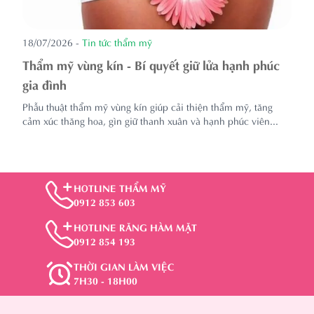
18/07/2026
-
Tin tức thẩm mỹ
Thẩm mỹ vùng kín - Bí quyết giữ lửa hạnh phúc
gia đình
Phẫu thuật thẩm mỹ vùng kín giúp cải thiện thẩm mỹ, tăng
cảm xúc thăng hoa, gìn giữ thanh xuân và hạnh phúc viên...
HOTLINE THẨM MỸ
0912 853 603
HOTLINE RĂNG HÀM MẶT
0912 854 193
THỜI GIAN LÀM VIỆC
7H30 - 18H00