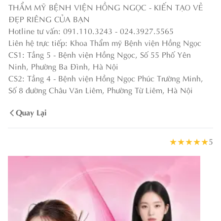
THẨM MỸ BỆNH VIỆN HỒNG NGỌC - KIẾN TẠO VẺ
ĐẸP RIÊNG CỦA BẠN
Hotline tư vấn: 091.110.3243 - 024.3927.5565
Liên hệ trực tiếp: Khoa Thẩm mỹ Bệnh viện Hồng Ngọc
CS1: Tầng 5 - Bệnh viện Hồng Ngọc, Số 55 Phố Yên
Ninh, Phường Ba Đình, Hà Nội
CS2: Tầng 4 - Bệnh viện Hồng Ngọc Phúc Trường Minh,
Số 8 đường Châu Văn Liêm, Phường Từ Liêm, Hà Nội
Quay Lại
★
★
★
★
★
5