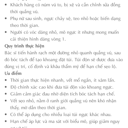
Khách hàng có núm vú to, bị xệ và cần chỉnh sửa đồng
thời quầng vú.
Phụ nữ sau sinh, ngực chảy xệ, teo nhỏ hoặc biến dạng
theo thời gian.
Người có vóc dáng nhỏ, mô ngực ít nhưng mong muốn
cải thiện hình dáng vòng 1.
Quy trình thực hiện
Bác sĩ tiến hành rạch một đường nhỏ quanh quầng vú, sau
đó bóc tách để tạo khoang đặt túi. Túi độn sẽ được đưa vào
đúng vị trí, cố định và khâu thẩm mỹ để hạn chế sẹo lộ.
Ưu điểm
Thời gian thực hiện nhanh, vết mổ ngắn, ít xâm lấn.
Độ chính xác cao khi đưa túi độn vào khoang ngực.
Giảm cảm giác đau nhờ diện tích bóc tách hạn chế.
Vết sẹo nhỏ, nằm ở ranh giới quầng vú nên khó nhận
thấy, mờ dần theo thời gian.
Có thể áp dụng cho nhiều loại túi ngực khác nhau.
Hạn chế áp lực và ma sát với biểu mô, giúp giảm nguy
cơ vỡ túi.