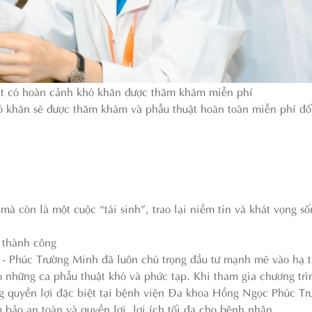
ặt có hoàn cảnh khó khăn được thăm khám miễn phí
ó khăn sẽ được thăm khám và phẫu thuật hoàn toàn miễn phí đố
à còn là một cuộc “tái sinh”, trao lại niềm tin và khát vọng s
t thành công
- Phúc Trường Minh đã luôn chú trọng đầu tư mạnh mẽ vào hạ t
cho những ca phẫu thuật khó và phức tạp. Khi tham gia chương tr
 quyền lợi đặc biệt tại bệnh viện Đa khoa Hồng Ngọc Phúc Tr
bảo an toàn và quyền lợi, lợi ích tối đa cho bệnh nhân.