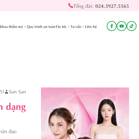
Tổng đài:
024.3927.5565
khoa thẩm mỹ
Quy trình an toàn
Tin tức
Tư vấn
Liên hệ
5
|
San San
n dạng
nhân đạo