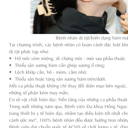
Bệnh nhân dị tật/biến dạng hàm m
Tại chương trình, các bệnh nhân có hoàn cảnh đặc biệt kh
dị tật phức tạp như:
Hở môi vòm miệng, di chứng môi - mũi sau phẫu thuật;
Thiểu sản xương hàm cần ghép xương ổ răng;
Lệch khớp cắn, hô - móm, cằm nhô;
Thiểu sản hoặc tăng sản xương hàm trên/dưới.
Mỗi ca phẫu thuật không chỉ thay đổi diện mạo bên ngoài, m
những số phận kém may mắn.
Cơ sở vật chất hiện đại: Nền tảng của những ca phẫu thuậ
Trong suốt những năm qua, Bệnh viện Đa khoa Hồng Ngọc 
trang thiết bị y tế hiện đại, nhằm tạo điều kiện tốt nhất 
cánh ước mơ”, 100% bệnh nhân đều được hưởng trọn những
Bệnh viện đạt chuẩn quốc tế ACHS về chất lượng y tế, đảm 