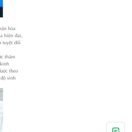
nhân hóa
a hiện đại,
 tuyệt đối
ợc thăm
 kinh
được theo
 độ sinh