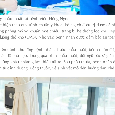
ng phẫu thuật tại bệnh viện Hồng Ngọc
 hiện theo quy trình chuẩn y khoa, kế hoạch điều trị được cá 
ng phòng mổ vô khuẩn một chiều, trang bị hệ thống lọc khí Hep
c đường thở khó (DAS). Nhờ vậy, bệnh nhân được đảm bảo an toàn
diện dành cho từng bệnh nhân. Trước phẫu thuật, bệnh nhân đư
c đồ phù hợp. Trong quá trình phẫu thuật, đội ngũ bác sĩ giàu
ẽ từng khâu nhằm giảm thiểu rủi ro. Sau phẫu thuật, bệnh nhân 
nh từ dinh dưỡng, uống thuốc, vệ sinh vết mổ đến hướng dẫn chế