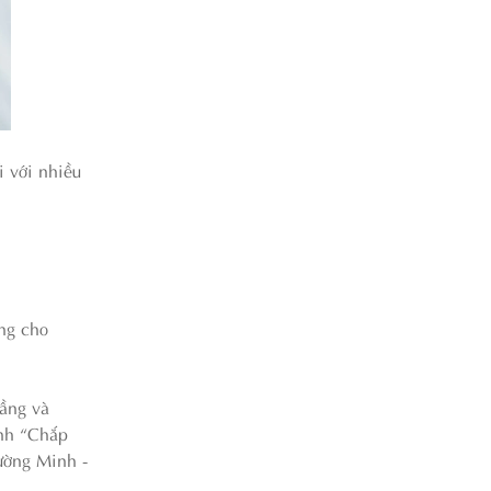
i với nhiều
ống cho
ầng và
ình “Chắp
ường Minh -