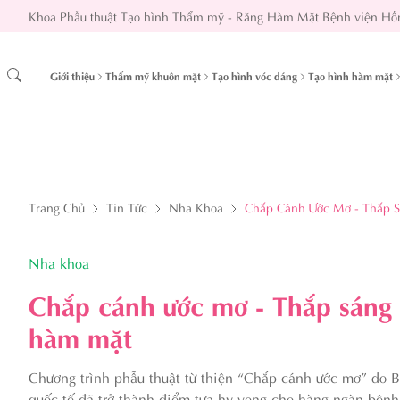
Khoa Phẫu thuật Tạo hình Thẩm mỹ - Răng Hàm Mặt Bệnh viện Hồ
Giới thiệu
Thẩm mỹ khuôn mặt
Tạo hình vóc dáng
Tạo hình hàm mặt
Trang Chủ
Tin Tức
Nha Khoa
Chắp Cánh Ước Mơ - Thắp 
Nha khoa
Chắp cánh ước mơ - Thắp sáng 
hàm mặt
Chương trình phẫu thuật từ thiện “Chắp cánh ước mơ” do 
quốc tế đã trở thành điểm tựa hy vọng cho hàng ngàn bện