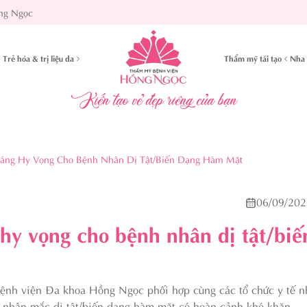
ng Ngọc
Trẻ hóa & trị liệu da
Thẩm mỹ tái tạo
Nha 
Kiến tạo vẻ đẹp riêng của bạn
Sáng Hy Vọng Cho Bệnh Nhân Dị Tật/biến Dạng Hàm Mặt
06/09/202
hy vọng cho bệnh nhân dị tật/biế
Bệnh viện Đa khoa Hồng Ngọc phối hợp cùng các tổ chức y tế 
h nhân mắc dị tật/biến dạng hàm mặt có hoàn cảnh khó khăn.