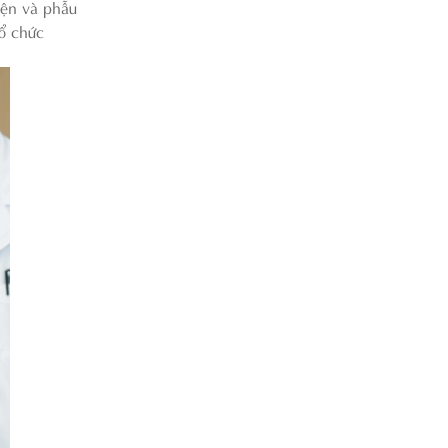
iện và phẫu
tổ chức