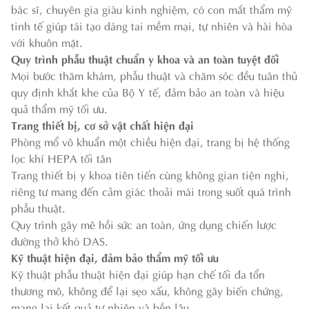
bác sĩ, chuyên gia giàu kinh nghiệm, có con mắt thẩm mỹ
tinh tế giúp tái tạo dáng tai mềm mại, tự nhiên và hài hòa
với khuôn mặt.
Quy trình phẫu thuật chuẩn y khoa và an toàn tuyệt đối
Mọi bước thăm khám, phẫu thuật và chăm sóc đều tuân thủ
quy định khắt khe của Bộ Y tế, đảm bảo an toàn và hiệu
quả thẩm mỹ tối ưu.
Trang thiết bị, cơ sở vật chất hiện đại
Phòng mổ vô khuẩn một chiều hiện đại, trang bị hệ thống
lọc khí HEPA tối tân
Trang thiết bị y khoa tiên tiến cùng không gian tiện nghi,
riêng tư mang đến cảm giác thoải mái trong suốt quá trình
phẫu thuật.
Quy trình gây mê hồi sức an toàn, ứng dụng chiến lược
đường thở khó DAS.
Kỹ thuật hiện đại, đảm bảo thẩm mỹ tối ưu
Kỹ thuật phẫu thuật hiện đại giúp hạn chế tối đa tổn
thương mô, không để lại sẹo xấu, không gây biến chứng,
mang lại kết quả tự nhiên và bền lâu.