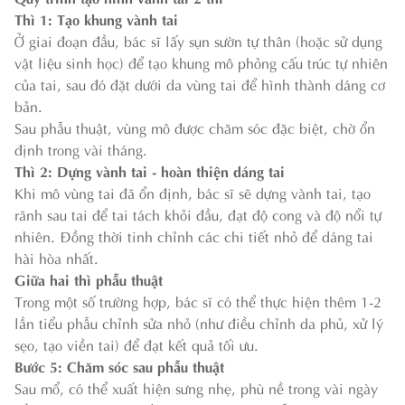
Thì 1: Tạo khung vành tai
Ở giai đoạn đầu, bác sĩ lấy sụn sườn tự thân (hoặc sử dụng
vật liệu sinh học) để tạo khung mô phỏng cấu trúc tự nhiên
của tai, sau đó đặt dưới da vùng tai để hình thành dáng cơ
bản.
Sau phẫu thuật, vùng mô được chăm sóc đặc biệt, chờ ổn
định trong vài tháng.
Thì 2: Dựng vành tai - hoàn thiện dáng tai
Khi mô vùng tai đã ổn định, bác sĩ sẽ dựng vành tai, tạo
rãnh sau tai để tai tách khỏi đầu, đạt độ cong và độ nổi tự
nhiên. Đồng thời tinh chỉnh các chi tiết nhỏ để dáng tai
hài hòa nhất.
Giữa hai thì phẫu thuật
Trong một số trường hợp, bác sĩ có thể thực hiện thêm 1-2
lần tiểu phẫu chỉnh sửa nhỏ (như điều chỉnh da phủ, xử lý
sẹo, tạo viền tai) để đạt kết quả tối ưu.
Bước 5: Chăm sóc sau phẫu thuật
Sau mổ, có thể xuất hiện sưng nhẹ, phù nề trong vài ngày