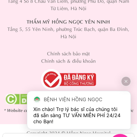
Tầng 4 Số 8 Châu Văn Liêm, phường Phú Đô, quận Nam
Từ Liêm, Hà Nội
THẨM MỸ HỒNG NGỌC YÊN NINH
Tầng 5, 55 Yên Ninh, phường Trúc Bạch, quận Ba Đình,
Hà Nội
Chính sách bảo mật
Chính sách & điều khoản
BỆNH VIỆN HỒNG NGỌC
Xin chào! Trợ lý bác sĩ của chúng tôi 
* Website cung cấp nội dung thông tin tham khảo, kết quả phụ thuộc
đã sẵn sàng TƯ VẤN MIỄN PHÍ 24/24 
vào cơ địa mỗi người.
Copyright 2024 © Hồng Ngọc Hospital