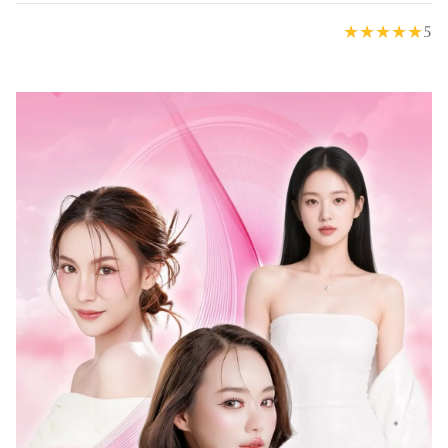
★
★
★
★
★
5