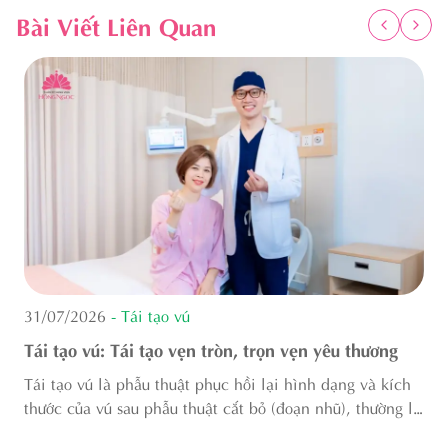
Bài Viết Liên Quan
31/07/2026
- Tái tạo vú
Tái tạo vú: Tái tạo vẹn tròn, trọn vẹn yêu thương
Tái tạo vú là phẫu thuật phục hồi lại hình dạng và kích
thước của vú sau phẫu thuật cắt bỏ (đoạn nhũ), thường là
do ung thư, chấn thương, bỏng... Đặc biệt, tái tạo vú còn
p