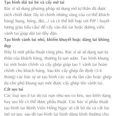
Tạo hình dái tai bé và cấy mỡ tai
Bác sĩ sử dụng phương pháp sử dụng mỡ tự thân đã được
tách chiết được lấy từ chính những vùng của cơ thể khách
hàng( bụng, hông, đùi,..) và có thể kết hợp với PrP ( huyết
tương giàu tiểu cầu) để cấy vào dái tai hoặc đường viền
vành tai giúp dái tai đầy đặn.
Tạo hình vành tai nhỏ, khiếm khuyết hoặc dáng tai không
đẹp
Đây là một phẫu thuật công phu. Bác sĩ sẽ sử dụng sụn tự
thân của khách hàng, thường là sụn sườn. Tạo hình khung
tai mới hoàn chỉnh và cấy ghép giúp tạo 1 vành tai hoàn
chỉnh cho khách hàng. Sau khi cấy ghép ổn định (3-4
tháng) các bác sỹ sẽ tạo hình các vạt da lân cận hoặc ghép
da che phủ khung sụn mới được cấy ghép lên vành tai.
Cắt sẹo tai
Các loại sẹo ở tai do tai nạn như sẹo co kéo, sẹo biến dạng
hay sẹo lồi có thể được phẫu thuật. Các bác sĩ phẫu thuật
tạo hình tại Bệnh Viện Hồng Ngọc sẽ cắt bỏ da và cắt lọc
mô xơ sẹo, sau đó tạo hình lại hình dáng bình thường cho