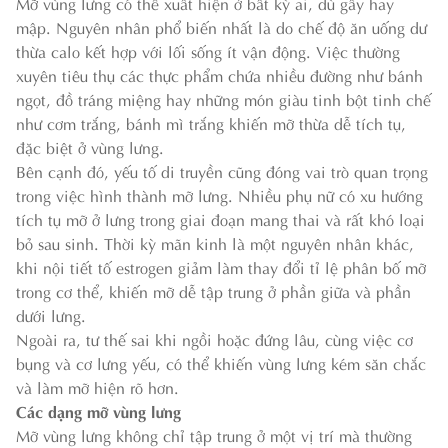
Mỡ vùng lưng có thể xuất hiện ở bất kỳ ai, dù gầy hay
mập. Nguyên nhân phổ biến nhất là do chế độ ăn uống dư
thừa calo kết hợp với lối sống ít vận động. Việc thường
xuyên tiêu thụ các thực phẩm chứa nhiều đường như bánh
ngọt, đồ tráng miệng hay những món giàu tinh bột tinh chế
như cơm trắng, bánh mì trắng khiến mỡ thừa dễ tích tụ,
đặc biệt ở vùng lưng.
Bên cạnh đó, yếu tố di truyền cũng đóng vai trò quan trọng
trong việc hình thành mỡ lưng. Nhiều phụ nữ có xu hướng
tích tụ mỡ ở lưng trong giai đoạn mang thai và rất khó loại
bỏ sau sinh. Thời kỳ mãn kinh là một nguyên nhân khác,
khi nội tiết tố estrogen giảm làm thay đổi tỉ lệ phân bố mỡ
trong cơ thể, khiến mỡ dễ tập trung ở phần giữa và phần
dưới lưng.
Ngoài ra, tư thế sai khi ngồi hoặc đứng lâu, cùng việc cơ
bụng và cơ lưng yếu, có thể khiến vùng lưng kém săn chắc
và làm mỡ hiện rõ hơn.
Các dạng mỡ vùng lưng
Mỡ vùng lưng không chỉ tập trung ở một vị trí mà thường