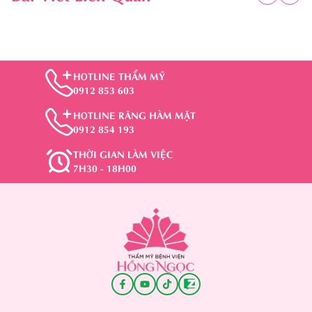
HOTLINE THẨM MỸ
0912 853 603
HOTLINE RĂNG HÀM MẶT
0912 854 193
THỜI GIAN LÀM VIỆC
7H30 - 18H00