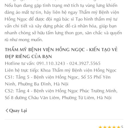
Nếu bạn đang gặp tình trạng mỡ tích tụ vùng lưng khiến
dáng áo mất tự tin, hãy liên hệ ngay Thẩm mỹ Bệnh viện
Hồng Ngọc để được đội ngũ bác sĩ Tạo hình thẩm mỹ tư
vấn chi tiết và xây dựng phác đồ cá nhân hóa, giúp bạn
nhanh chóng sở hữu tấm lưng thon gọn, săn chắc và quyến
rũ như mong muốn.
THẨM MỸ BỆNH VIỆN HỒNG NGỌC - KIẾN TẠO VẺ
ĐẸP RIÊNG CỦA BẠN
Hotline tư vấn: 091.110.3243 - 024.3927.5565
Liên hệ trực tiếp: Khoa Thẩm mỹ Bệnh viện Hồng Ngọc
CS1: Tầng 5 - Bệnh viện Hồng Ngọc, Số 55 Phố Yên
Ninh, Phường Ba Đình, Hà Nội
CS2: Tầng 4 - Bệnh viện Hồng Ngọc Phúc Trường Minh,
Số 8 đường Châu Văn Liêm, Phường Từ Liêm, Hà Nội
Quay Lại
★
★
★
★
★
5