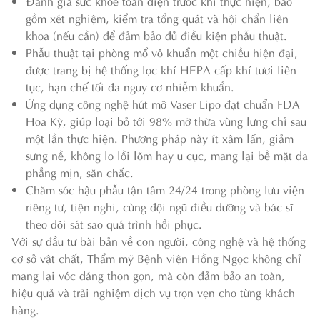
Đánh giá sức khỏe toàn diện trước khi thực hiện, bao
gồm xét nghiệm, kiểm tra tổng quát và hội chẩn liên
khoa (nếu cần) để đảm bảo đủ điều kiện phẫu thuật.
Phẫu thuật tại phòng mổ vô khuẩn một chiều hiện đại,
được trang bị hệ thống lọc khí HEPA cấp khí tươi liên
tục, hạn chế tối đa nguy cơ nhiễm khuẩn.
Ứng dụng công nghệ hút mỡ Vaser Lipo đạt chuẩn FDA
Hoa Kỳ, giúp loại bỏ tới 98% mỡ thừa vùng lưng chỉ sau
một lần thực hiện. Phương pháp này ít xâm lấn, giảm
sưng nề, không lo lồi lõm hay u cục, mang lại bề mặt da
phẳng mịn, săn chắc.
Chăm sóc hậu phẫu tận tâm 24/24 trong phòng lưu viện
riêng tư, tiện nghi, cùng đội ngũ điều dưỡng và bác sĩ
theo dõi sát sao quá trình hồi phục.
Với sự đầu tư bài bản về con người, công nghệ và hệ thống
cơ sở vật chất, Thẩm mỹ Bệnh viện Hồng Ngọc không chỉ
mang lại vóc dáng thon gọn, mà còn đảm bảo an toàn,
hiệu quả và trải nghiệm dịch vụ trọn vẹn cho từng khách
hàng.