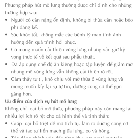
Phương pháp hút mỡ lưng thường được chỉ định cho những
trường hợp sau:
Người có cân nặng ổn định, không bị thừa cân hoặc béo
phì đáng kể.
Sức khỏe tốt, không mắc các bệnh lý mạn tính ảnh
hưởng đến quá trình hồi phục.
Có mong muốn cải thiện vùng lưng nhưng vẫn giữ kỳ
vọng thực tế về kết quả sau phẫu thuật.
Đã áp dụng chế độ ăn kiêng hoặc tập luyện để giảm mỡ
nhưng mỡ vùng lưng vẫn không cải thiện rõ rệt.
Cảm thấy tự ti, khó chịu với mỡ thừa ở vùng lưng và
mong muốn lấy lại sự tự tin, đường cong cơ thể gọn
gàng hơn.
Ưu điểm của dịch vụ hút mỡ lưng
Không chỉ loại bỏ mỡ thừa, phương pháp này còn mang lại
nhiều lợi ích rõ rệt cho cả hình thể và tinh thần:
Giúp loại bỏ triệt để mỡ tích tụ, làm rõ đường cong cơ
thể và tạo sự liền mạch giữa lưng, eo và hông.
Tác động chính xác đến từng khu vực như lưng trên,