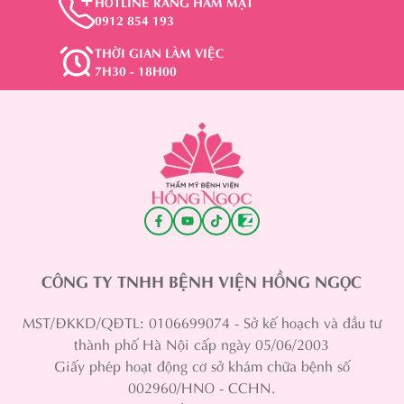
HOTLINE RĂNG HÀM MẶT
0912 854 193
THỜI GIAN LÀM VIỆC
7H30 - 18H00
CÔNG TY TNHH BỆNH VIỆN HỒNG NGỌC
MST/ĐKKD/QĐTL: 0106699074 - Sở kế hoạch và đầu tư
thành phố Hà Nội cấp ngày 05/06/2003
Giấy phép hoạt động cơ sở khám chữa bệnh số
002960/HNO - CCHN.