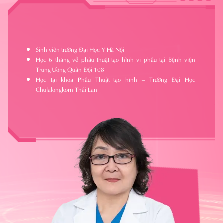
Sinh viên trường Đại Học Y Hà Nội
Học 6 tháng về phẫu thuật tạo hình vi phẫu tại Bệnh viện
Trung Ương Quân Đội 108
Học tại khoa Phẫu Thuật tạo hình – Trường Đại Học
Chulalongkorn Thái Lan