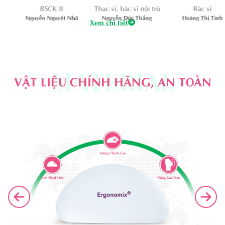
BSCK II
Thạc sĩ, bác sĩ nội trú
Bác sĩ
Nguyễn Nguyệt Nhã
Nguyễn Đức Thắng
Hoàng Thị Tình
Xem chi tiết
MATERIAL
VẬT LIỆU CHÍNH HÃNG, AN TOÀN