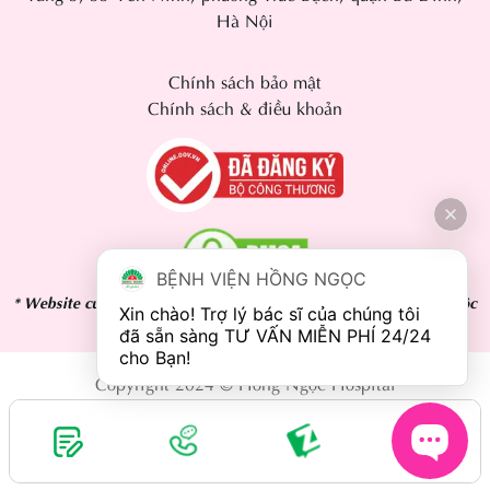
Hà Nội
Chính sách bảo mật
Chính sách & điều khoản
BỆNH VIỆN HỒNG NGỌC
* Website cung cấp nội dung thông tin tham khảo, kết quả phụ thuộc
Xin chào! Trợ lý bác sĩ của chúng tôi 
vào cơ địa mỗi người.
đã sẵn sàng TƯ VẤN MIỄN PHÍ 24/24 
Copyright 2024 © Hồng Ngọc Hospital