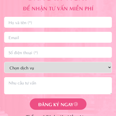
ĐỂ NHẬN TƯ VẤN MIỄN PHÍ
ĐĂNG KÝ NGAY