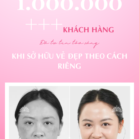
1.000.000
+++
KHÁCH HÀNG
Đã tự tin tỏa sáng
KHI SỞ HỮU VẺ ĐẸP THEO CÁCH
RIÊNG