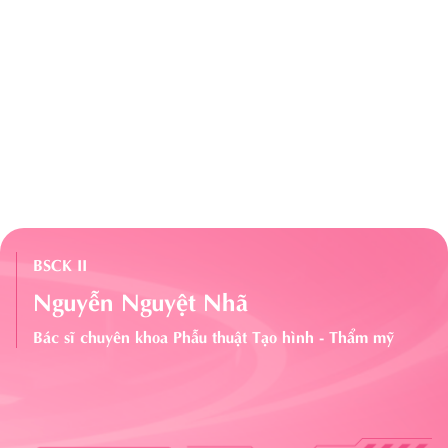
BSCK II
Nguyễn Nguyệt Nhã
Bác sĩ chuyên khoa Phẫu thuật Tạo hình - Thẩm mỹ