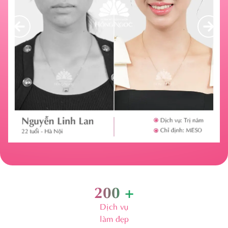
20
+
Năm thành lập
& phát triển