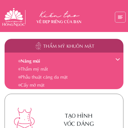
Kiến tạo
VẺ ĐẸP RIÊNG CỦA BẠN
THẨM MỸ KHUÔN MẶT
THẨM MỸ
Nâng mũi
KHUÔN MẶT
Thẩm mỹ mắt
Phẫu thuật căng da mặt
Cấy mỡ mặt
Tạo hình môi
Các dịch vụ khác
Cắt mí
TẠO HÌNH
Nâng mũi Hàn Quốc
VÓC DÁNG
Chỉnh sửa mũi hỏng