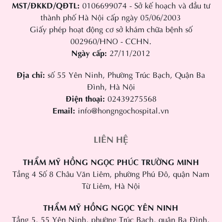
MST/ĐKKD/QĐTL:
0106699074 - Sở kế hoạch và đầu tư
thành phố Hà Nội cấp ngày 05/06/2003
Giấy phép hoạt động cơ sở khám chữa bệnh số
002960/HNO - CCHN.
Ngày cấp:
27/11/2012
Địa chỉ:
số 55 Yên Ninh, Phường Trúc Bạch, Quận Ba
Đình, Hà Nội
Điện thoại:
02439275568
Email:
info@hongngochospital.vn
LIÊN HỆ
THẨM MỸ HỒNG NGỌC PHÚC TRƯỜNG MINH
Tầng 4 Số 8 Châu Văn Liêm, phường Phú Đô, quận Nam
Từ Liêm, Hà Nội
THẨM MỸ HỒNG NGỌC YÊN NINH
Tầng 5, 55 Yên Ninh, phường Trúc Bạch, quận Ba Đình,