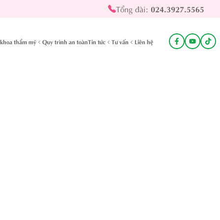
Tổng đài:
024.3927.5565
khoa thẩm mỹ
Quy trình an toàn
Tin tức
Tư vấn
Liên hệ