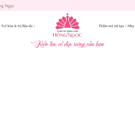
ng Ngọc
Trẻ hóa & trị liệu da
Thẩm mỹ tái tạo
Nha 
Kiến tạo vẻ đẹp riêng của bạn